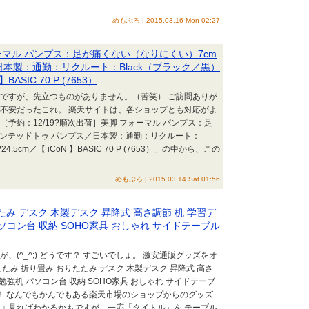
めもぶろ | 2015.03.16 Mon 02:27
ォーマル パンプス：足が痛くない（なりにくい）7cm
日本製：通勤：リクルート：Black（ブラック／黒）
BASIC 70 P (7653）
んですが、先立つものがありません。（苦笑） ご訪問ありが
と不安だったこれ。 楽天サイトは、各ショップとも対応がよ
予約：12/19?順次出荷］美脚 フォーマル パンプス：足
インテッドトゥ パンプス／日本製：通勤：リクルート：
.5cm／【 iCoN 】BASIC 70 P (7653）」の中から、この
めもぶろ | 2015.03.14 Sat 01:56
み デスク 木製デスク 昇降式 高さ調節 机 学習デ
 パソコン台 収納 SOHO家具 おしゃれ サイドテーブル
(^_^;) どうです？ すごいでしょ。 激安通販グッズをオ
たみ 折り畳み おりたたみ デスク 木製デスク 昇降式 高さ
ク 勉強机 パソコン台 収納 SOHO家具 おしゃれ サイドテーブ
介！ なんでもかんでもある楽天市場のショップからのグッズ
。↓ 見ればわかるかもですが、一応「タイトル」を テーブル