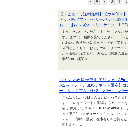
<
6
7
8
9
1
【レビューで送料無料】【カギ付き】
ドット柄ソフトキャリーバッグ♪軽量1
も！ おすすめキャリーケース LCCにも
ようこそおいでくださいました。 メタボ
す。 まずは、画像を見てください。 【
かわいい折りたたみ水玉ドット柄ソフトキャ
ス用としても！ おすすめキャリーケース LC
から販売されてます。 みんなに感謝の最新
縦52cm 横31cm...
コスプレ 衣装 子供用 アリス ALICE■L
ス2点セット：KIDS：ネット限定】
ー：リトルプリンセス：パーク：パー
こんばんは。 今日は合コンに行ってきまし
す。 このキーワードに関連するアイテムを
装 子供用 アリス ALICE■Leg Avenu
ット限定】コスチューム：キッズ：バレエ
ティー：即納：激安：在庫有りをご覧くださ
認します。 ...