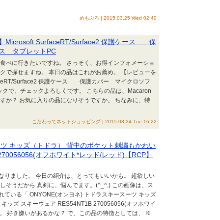
めもぶろ | 2015.03.25 Wed 02:40
soft SurfaceRT/Surface2 保護ケース 保
ス タブレットPC
を食べに行きたいですね。 さっそく、お得インフォメーショ
クで探せますね。 本日の品はこれがお薦め。 【レビューを
faceRT/Surface2 保護ケース 保護カバー マイクロソフ
クで、チェックよろしくです。 こちらの品は、Macaron
すか？ お気に入りの品になりそうですか。 ちなみに、特
こだわってネットショッピング | 2015.03.24 Tue 16:22
スーツ キッズ（トドラ） 背中のポケット刺繍もかわい
270056056(オフホワイト*レッド/レッド)【RCP】
なりました。 今日の紹介は、とってもいいかも。 超欲しい
そうだから 真剣に、悩んでます。(^_^;) この画像は、ス
いる「 ONYONE(オンヨネ) トドラスキースーツ キッズ
 スキーウェア RES54NT1B 270056056(オフホワイ
14」。 好き嫌いがあるかな？ で、この品の特徴としては、 ※