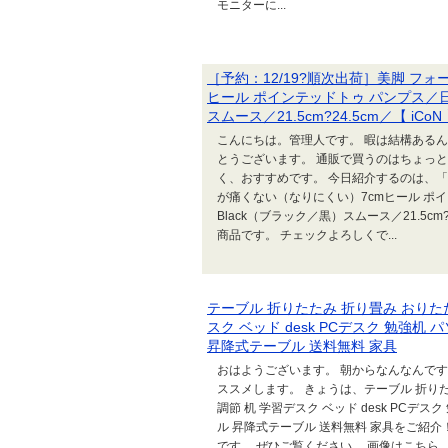
モニターに...
［予約：12/19?順次出荷］美脚 フ
ヒール ポインテッドトゥ パンプス／
スムース／21.5cm?24.5cm／【 iCoN 】
こんにちは。管理人です。 暇は結構ある
とうございます。 通販で買うのはちょっ
く、おすすめです。 今日紹介するのは、「［
が痛くない（なりにくい）7cmヒール ポ
Black（ブラック／黒）スムース／21.5cm?24
商品です。 チェックよろしくで...
テーブル 折りたたみ 折り畳み おりたた
スク ベッド desk PCデスク 勉強机
昇降式テーブル 送料無料 家具
おはようございます。 朝からなんなんですが、
ススメします。 きょうは、テーブル 折りた
調節 机 学習デスク ベッド desk PCデス
ル 昇降式テーブル 送料無料 家具をご紹
です。 ぜひご覧ください。 画像はこちら