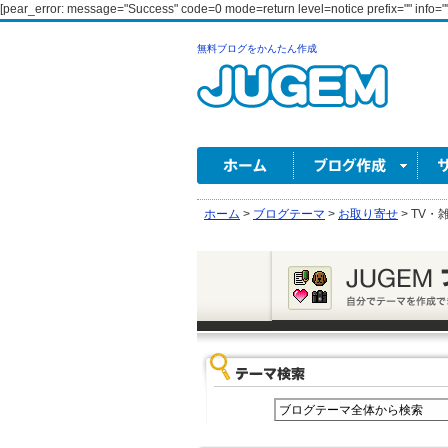
[pear_error: message="Success" code=0 mode=return level=notice prefix="" info=""
無料ブログをかんたん作成
ホーム
>
ブログテーマ
>
お取り寄せ
>
TV・