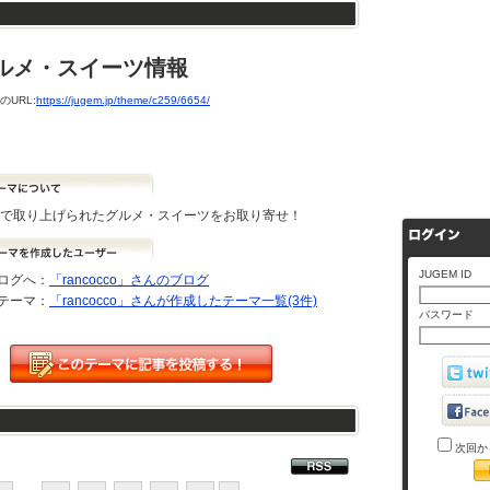
ルメ・スイーツ情報
URL:
https://jugem.jp/theme/c259/6654/
誌で取り上げられたグルメ・スイーツをお取り寄せ！
JUGEM ID
ログへ：
「rancocco」さんのブログ
テーマ：
「rancocco」さんが作成したテーマ一覧(3件)
パスワード
次回か