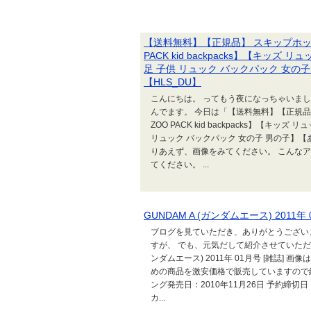
【送料無料】【正規品】 スキップホップ / 
PACK kid backpacks】【キッズ 
足 子供 リュック バックパック 女の
【HLS_DU】
こんにちは。 ってもう夜になっちゃいまし
んでます。 今日は「【送料無料】【正規品】 スキ
ZOO PACK kid backpacks】【キッズ
リュック バックパック 女の子 男の子】【
りあえず、画像をみてください。 こんな
てください。 ...
GUNDAM A (ガンダムエース) 2011年 
ブログを見ていただき、ありがとうござい
すが、 でも、元気だして紹介させていただきま
ンダムエース) 2011年 01月号 [雑誌]
めの商品を激安価格で販売していますので
ング発売日：2010年11月26日 予約締切日：201
カ...