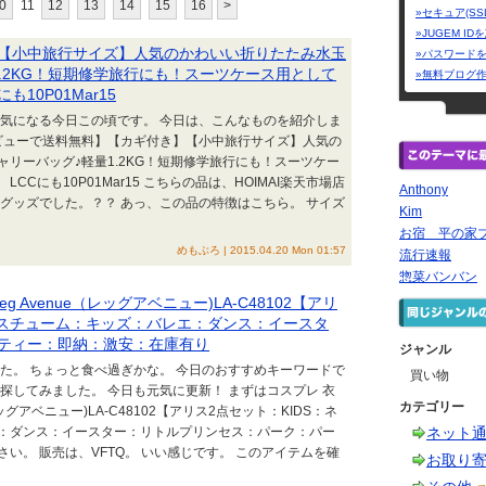
0
11
12
13
14
15
16
>
»セキュア(SS
»JUGEM I
【小中旅行サイズ】人気のかわいい折りたたみ水玉
»パスワード
.2KG！短期修学旅行にも！スーツケース用として
»無料ブログ
10P01Mar15
が気になる今日この頃です。 今日は、こんなものを紹介しま
レビューで送料無料】【カギ付き】【小中旅行サイズ】人気の
リーバッグ♪軽量1.2KG！短期修学旅行にも！スーツケー
Cにも10P01Mar15 こちらの品は、HOIMAI楽天市場店
Anthony
グッズでした。？？ あっ、この品の特徴はこちら。 サイズ
Kim
お宿 平の家
めもぶろ | 2015.04.20 Mon 01:57
流行速報
惣菜バンバン
eg Avenue（レッグアベニュー)LA-C48102【アリ
コスチューム：キッズ：バレエ：ダンス：イースタ
ティー：即納：激安：在庫有り
ジャンル
た。 ちょっと食べ過ぎかな。 今日のおすすめキーワードで
買い物
探してみました。 今日も元気に更新！ まずはコスプレ 衣
カテゴリー
e（レッグアベニュー)LA-C48102【アリス2点セット：KIDS：ネ
：ダンス：イースター：リトルプリンセス：パーク：パー
ネット
い。 販売は、VFTQ。 いい感じです。 このアイテムを確
お取り