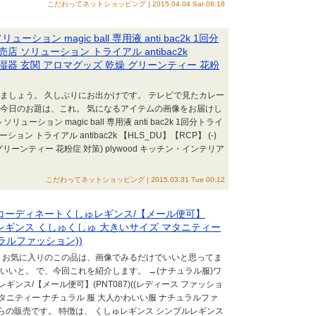
こだわってネットショッピング | 2015.04.04 Sat 08:18
ン magic ball 専用液 anti bac2k 1回分
 ソリューション トライアル antibac2k
品 加湿器 玄関 アロマグッズ 乾燥 グリーンティー 花粉
ましょう。 久しぶりにお出かけです。 テレビで見たカレー
、今日のお題は、これ。 気になるアイテムの画像をお届けし
ション magic ball 専用液 anti bac2k 1回分トライ
ン トライアル antibac2k 【HLS_DU】【RCP】 (-)
グリーンティー 花粉症 対策) plywood キッチン・インテリア
こだわってネットショッピング | 2015.03.31 Tue 00:12
コーディネートくしゅレギンス/【メール便可】
ョン レギンス くしゅくしゅ 大きいサイズ マタニティー
ラルファッション))
、 お気に入りのこの品は、画像でみるだけでいいと思ってま
いいと。 で、今回これを紹介します。 →(ナチュラル服)ワ
ンス/【メール便可】(PNT087)((レディース ファッショ
マタニティー ナチュラル 服 大人かわいい服 ナチュラルファ
らの販売です。 特徴は、 くしゅレギンス シンプルレギンス