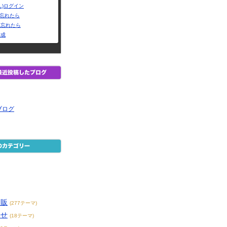
L)ログイン
Dを忘れたら
を忘れたら
作成
ブログ
通販
(277テーマ)
寄せ
(18テーマ)