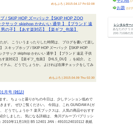
その他
(
めもぶろ | 2015.04.17 Fri 02:08
お題
(12
SKIP HOP ズーパック【SKIP HOP ZOO
リュックサック skiphop かわいい 通学 】【ブランド 遠
レンタルサーバー
子 男の子】【あす楽対応】【楽ギフ_包装】
あなたのクリ
200.71G
たが。 こういうまったりした時間は、 ブログを書いて楽し
ップホップ / SKIP HOP ズーパック【SKIP HOP
 リュックサック skiphop かわいい 通学 】【ブランド 遠足 子供
あす楽対応】【楽ギフ_包装】【HLS_DU】 」を紹介。 と
アイテム、どうでしょうか。 よければ在庫チェックをしてみ
めもぶろ | 2015.04.09 Thu 02:30
01月号 [雑誌]
ます。 ちょっと曇りがちの今日は、少しテンション低めで
す。 ぜひご覧ください。 今回は、これ GUNDAM A (ガ
 画像は、 どうでしょうか？ 楽天ブックスは、人気の商品やおすす
紹介しました。 気になる詳細は、 角川グループパブリッシ
0年11月19日 B5 12401 JAN：4910124010112 表紙