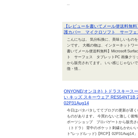
...
【レビューを書いてメール便送料無料】Micro
護カバー マイクロソフト サーフェ
こんにちは。 気分転換に、美味しいもの
ンです。 大概の物は、インターネットワー
書いてメール便送料無料】Microsoft Sur
ト サーフェス タブレットPC 画像クリッ
から販売されてます。 いい感じじゃないで
徴・情...
ONYONE(オンヨネ) トドラスキー
い キッズ スキーウェア RES54NT1B 
02P31Aug14
今日はバタバタしててブログの更新が遅く
ものがあります。 今買わないと激しく後悔し
ポーツショップ プロパゲートから販売されて
（トドラ） 背中のポケット刺繍もかわいい キッズ
ト*レッド/レッド)【RCP】02P31Aug