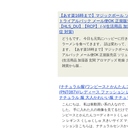
【あす楽16時まで】マジックボール ソリューショ
トライアルパック メール便OK 正規販売店
【HLS_DU】【RCP】 (-)(生活用
症 対策)
どうもです。 今日も元気にハッピーに行き
ラーメンを食べてきます。 話は変わって
ます。 【あす楽16時まで】マジックボール ソリュー
アルパック メール便OK 正規販売店 ソリューショ
(生活用品 加湿器 玄関 アロマグッズ 乾燥 
雑貨から販...
(ナチュラル服)ワンピースとかんたん
(PNT087)((レディース ファッシ
ナチュラル 服 大人かわいい服 ナチュ
こんにちは。 私は衝動買い系の人なので
した。 手に入れた人の画像を見てるだけで
ンピースとかんたんコーディネートくしゅレギ
ン レギンス くしゅくしゅ 大きいサイズ 
ッション)) こちらは、ナチュラルセンスか