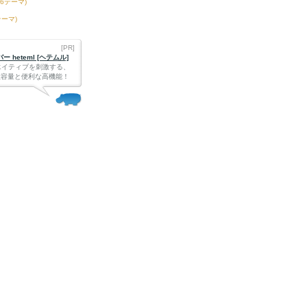
76テーマ)
テーマ)
[PR]
 heteml [ヘテムル]
エイティブを刺激する、
Bの大容量と便利な高機能！