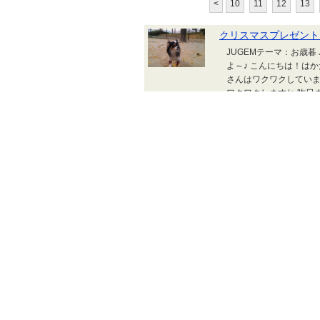
<
10
11
12
13
クリスマスプレゼント
JUGEMテーマ：お歳暮
よ～♪ こんにちは！は
さんはワクワクしていま
ワクワクしますね 昨日
んダウンで、引きこもり
した でも、イチョウの落
クリスマスプレゼント？？
JUGEMテーマ：クリスマスプレゼント 
どもたちを連れてお店へ。 子どもたちも
か決めていた。 なのでゲームソフト売り
金額でして 多分じいちゃんからのクリス
どもたち。 我が家にはサンタさんは今年
わせないようにしないとね。
【メール便不可商品】仮面ライダード