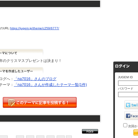
URL:
https://jugem.jp/theme/c259/6777/
年のクリスマスプレゼントは決まり！
JUGEM ID
ログへ：
「na7016」さんのブログ
テーマ：
「na7016」さんが作成したテーマ一覧(1件)
パスワード
次回か