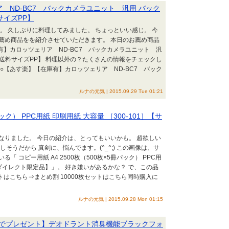
 ND-BC7 バックカメラユニット 汎用 バック
サイズPP】
。 久しぶりに料理してみました。 ちょっといい感じ。 今
薦め商品をを紹介させていただきます。 本日のお薦め商品
有】カロッツェリア ND-BC7 バックカメラユニット 汎
【送料サイズPP】 料理以外の？たくさんの情報をチェックし
○【あす楽】【在庫有】カロッツェリア ND-BC7 バック
ルナの元気 | 2015.09.29 Tue 01:21
パック） PPC用紙 印刷用紙 大容量 ［300-101］【サ
なりました。 今日の紹介は、とってもいいかも。 超欲しい
そうだから 真剣に、悩んでます。(^_^;) この画像は、サ
 コピー用紙 A4 2500枚（500枚×5冊パック） PPC用
ンワダイレクト限定品】」。 好き嫌いがあるかな？ で、この品
ットはこちら⇒まとめ割 10000枚セットはこちら同時購入に
ルナの元気 | 2015.09.28 Mon 01:15
でプレゼント】デオドラント消臭機能ブラックフォ