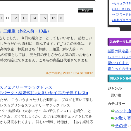
»セキュア(SS
»JUGEM I
»パスワード
0
11
12
13
14
15
16
>
»無料ブログ
」二組重（約2人前・19品）
なりました。 今日の紹介は、とってもいいかも。 超欲しい
そうだから 真剣に、悩んでます。(^_^;) この画像は、ギ
高橋水産 和風おせち「和膳」二組重（約2人前・19
話題の限定品
品の特徴としては、 見た目の美しさから人気の高いおせち●
ハロー！パソコ
け日時の指定はできません。こちらの商品は代引きできませ
思いつくまま
娯らっくのサ
ルナの元気 | 2015.10.24 Sat 00:46
スフェアリーマジックドレス
ジャンル
サイズ]テーマパーク・結婚式に♪大きいサイズの子供ドレス●
買い物
たが。 こういうまったりした時間は、 ブログを書いて楽し
カテゴリー
ドレス☆プリンセスフェアリーマジックドレス
ネット
ズ]テーマパーク・結婚式に♪大きいサイズの子供ドレス● 」を紹介。 と
アイテム、どうでしょうか。 よければ在庫チェックをしてみ
お取り
から発売されてます。 詳しい情報、特徴は、 【あす楽対応
その他
(