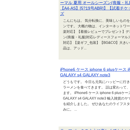
ーマル 夏用 オールシーズン(喪服・礼服
【A4-AS】[5?19号ABR]】【試
ズ
こんにちは。 気分転換に、美味しいもの
ンです。 大概の物は、インターネットワー
楽対応】【着後レビューでプレゼント】デ
ン(喪服・礼服)対応レディースフォーマルスーツ(
対応】【楽ギフ_包装】【BG&CO】大き
品は、アッド...
iPhone6 ケース iphone 6 plusケース iP
GALAXY s4 GALAXY note3
どうもです。 今日も元気にハッピーに行き
ラーメンを食べてきます。 話は変わって
ます。 iPhone6 ケース iphone 6 plusケース i
GALAXY s4 GALAXY note3 輸
を紹介しました。 ぜひあなたのライフス
みに。 ...