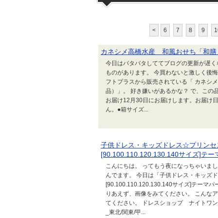
<
6
7
8
9
1
カネシメ高橋水産 和風おせち「和膳
今日はバタバタしててブログの更新が遅く
ものがあります。 今買わないと激しく後悔し
フトプラスから販売されている「 カネシメ
品）」。 好き嫌いがあるかな？ で、この
お届け12月30日にお届けします。お届
ん。●箱サイズ...
子供ドレス・キッズドレス☆プリンセ
[90.100.110.120.130.140
こんにちは。 ってもう夜になっちゃいまし
んでます。 今日は「子供ドレス・キッズ
[90.100.110.120.130.140サイ
りあえず、画像をみてください。 こんな
てください。 ドレスショップ ナイトワン
_東北/関東/甲...