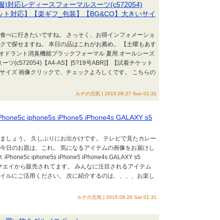
)対応レディースフォーマルスーツ(c572054)
着チケット対応】【楽ギフ_包装】【BG&CO】大きいサイ
を食べに行きたいですね。 さっそく、お得インフォメーショ
クで探せますね。 本日の品はこれがお薦め。 【土曜もあす
オドラント消臭機能ブラックフォーマル 夏用 オールシーズ
c572054)【A4-AS】[5?19号ABR]】【試着チケット
いサイズ 画像クリックで、チェックよろしくです。 こちらの
ルナの元気 | 2015.09.27 Sun 01:31
hone5c iphone5s iPhone5 iPhone4s GALAXY s5
ましょう。 久しぶりにお出かけです。 テレビで見たカレー
、今日のお題は、これ。 気になるアイテムの画像をお届けし
Phone5c iphone5s iPhone5 iPhone4s GALAXY s5
入雑貨のヤマエイから販売されてます。 みんなに注目されるアイテム
タイルにご活用ください。 次に紹介するのは、、、、お楽し
ルナの元気 | 2015.09.26 Sat 01:31