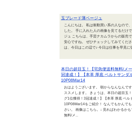
玉ブレード薄ベージュ
こんにちは。 私は衝動買い系の人なので
した。 手に入れた人の画像を見てるだけで
ジュ こちらは、手芸ナカムラからの販売です
安心ですね。 ぜひチェックしてみてくださ
は、今日はこの辺で♪ 今日は仕事を早見に切
本日の超目玉！【宅急便送料無料/メ
冠達成！】【本革 厚底 ベルトサンダル
10P08Mar14
おはようございます。 朝からなんなんですが、
ススメします。 きょうは、本日の超目玉
グ1位獲得！3冠達成！】【本革 厚底 ベル
10P08Mar14をご紹介！ なんでもか
さい。 画像はこちら。↓ 見ればわかるか
無料/メ...