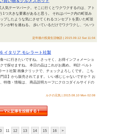
い買い物＆グルメスポット
安市にある某人気テーマパーク。そこに行くとワクワクするのは、アト
う1つ大きな要素があると思う。 それはパーク内の町並み
ップしたような気にさせてくれるコンセプトを貫いた町並
トランが軒を連ねる。 歩いているだけでワクワクし、ついつ
定年後の投資生活物語 | 2015.09.12 Sat 11:04
376 イタリア モレラート社製
を食べに行きたいですね。 さっそく、お得インフォメーショ
クで探せますね。 本日の品はこれがお薦め。 時計 ベルト
 モレラート社製 画像クリックで、チェックよろしくです。 こち
ト専門店】から販売されてます。 いい感じじゃないですか？ お
に、特徴・情報は、 商品説明カーフにクロコダイルサイドの
ルナの元気 | 2015.08.10 Mon 02:08
0
11
12
13
14
15
16
>