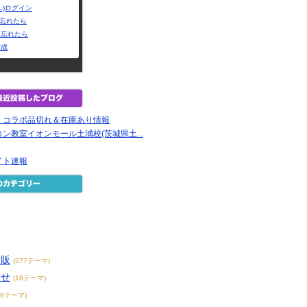
L)ログイン
Dを忘れたら
を忘れたら
作成
・コラボ品切れ＆在庫あり情報
ン教室イオンモール土浦校(茨城県土...
イト速報
通販
(277テーマ)
寄せ
(18テーマ)
76テーマ)