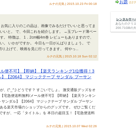
お題
(12
ルナの元気 | 2015.10.23 Fri 00:18
レンタルサーバー
あなたのクリ
、 お気に入りのこの品は、画像でみるだけでいいと思ってま
200.71G
いいと。 で、今回これを紹介します。 →玉ブレード薄ベー
。 特徴は、 1．2cm幅4m巻 レビューもありますので、
い。 いかがですか。 今日も一日がんばりましょう。 で
り上げて、映画を見に行ってきます。 何やっ...
ルナの元気 | 2015.10.18 Sun 02:12
ール便不可】【即納】【楽天ランキング1位獲得！3
】【2064】 マジックテープ サンダル ブーサン
(^_^;) どうです？ すごいでしょ。 激安通販グッズをオ
！【宅急便送料無料/メール便不可】【即納】【楽天ランキン
トサンダル】【2064】 マジックテープ サンダル ブーサン
んでもある楽天市場のショップからのグッズです。 ぜひご覧くだ
もですが、一応「タイトル」を 本日の超目玉！【宅急便送料
ルナの元気 | 2015.10.07 Wed 02:26