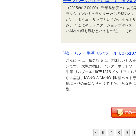
テーマパークのように楽しくてかわい
（2015/9/12 00:00） 千葉県浦
ラクションやキャラクターたちの魅力とも
だ。 タイムトリップというか、次元トリ
み。 そこにキャラクターショップやレス
い財布の紐も緩むというものだ。 それ...
時計 ベルト 牛革 リバプール U0751
こんにちは。 気分転換に、美味しいもの
ンです。 大概の物は、インターネットワー
牛革 リバプール U0751376 イタリア
らの品は、MANO-A-MANO【時計ベル
気に入りの品になりそうですか。 ちなみ
型...
<
6
7
8
9
1