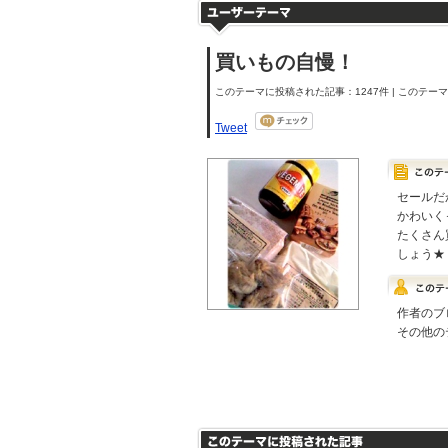
買いもの自慢！
このテーマに投稿された記事：1247件 | このテーマの
Tweet
セールだ
かわいく
たくさん
しょう★
作者のブ
その他の