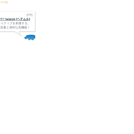
テーマ)
[PR]
 heteml [ヘテムル]
エイティブを刺激する、
Bの大容量と便利な高機能！