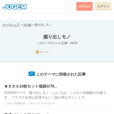
[pear_error: message="Success" code=0 mode=return level=notice
prefix="" info=""]
無料登録
ログイン
テーマトップ
その他
掘り出しモノ
掘り出しモノ
このテーマのついた記事：467件
このテーマに投稿された記事
★タオル10枚セット福袋が78...
JUGEMテーマ：掘り出しモノ こんにちは、こだわり安眠館の大栗で
す。 プラチナ会員は見逃せない！超お得なポイントキ...
こだわり安眠館 商... | 2012.07.27 Fri 21:15