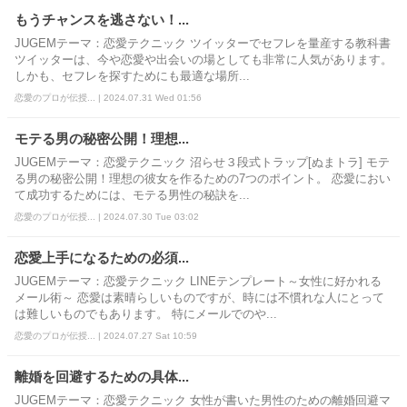
もうチャンスを逃さない！...
JUGEMテーマ：恋愛テクニック ツイッターでセフレを量産する教科書
ツイッターは、今や恋愛や出会いの場としても非常に人気があります。
しかも、セフレを探すためにも最適な場所...
恋愛のプロが伝授... | 2024.07.31 Wed 01:56
モテる男の秘密公開！理想...
JUGEMテーマ：恋愛テクニック 沼らせ３段式トラップ[ぬまトラ] モテ
る男の秘密公開！理想の彼女を作るための7つのポイント。 恋愛におい
て成功するためには、モテる男性の秘訣を...
恋愛のプロが伝授... | 2024.07.30 Tue 03:02
恋愛上手になるための必須...
JUGEMテーマ：恋愛テクニック LINEテンプレート～女性に好かれる
メール術～ 恋愛は素晴らしいものですが、時には不慣れな人にとって
は難しいものでもあります。 特にメールでのや...
恋愛のプロが伝授... | 2024.07.27 Sat 10:59
離婚を回避するための具体...
JUGEMテーマ：恋愛テクニック 女性が書いた男性のための離婚回避マ