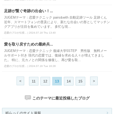
足跡が繋ぐ奇跡の出会い！...
JUGEMテーマ：恋愛テクニック pairs&with 自動足跡ツール 足跡くん
近年、スマートフォンの普及により、新たな出会いの形としてマッチン
グアプリが注目を集めています。 多忙な現...
恋愛のプロが伝授... | 2024.07.18 Thu 13:40
愛を取り戻すための最終兵...
JUGEMテーマ：恋愛テクニック 復縁大学5STEP 男性版 無料メー
ルサポート付き 現代の恋愛では、復縁を求める人々が増えてきまし
た。 特に、元カノとの関係を修復し、再び愛を取...
恋愛のプロが伝授... | 2024.07.16 Tue 16:28
<
>
11
12
13
14
15
このテーマに最近投稿したブログ
娯らっくのサイト速報