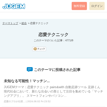
[pear_error: message="Success" code=0 mode=return level=notice
prefix="" info=""]
無料登録
ログイン
テーマトップ
総合
恋愛テクニック
恋愛テクニック
このテーマのついた記事：4771件
このテーマに投稿された記事
未知なる可能性！マッチン...
JUGEMテーマ：恋愛テクニック pairs&with 自動足跡ツール 足跡くん
現代社会において、新たな出会いの形として注目を集めている「マッチ
ングアプリ」。 スマートフォンやパソコン...
恋愛のプロが伝授... | 2024.08.02 Fri 23:52