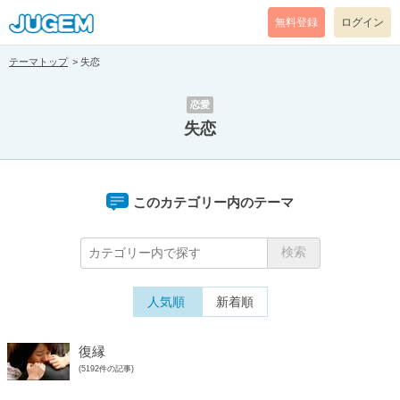
無料登録
ログイン
テーマトップ
失恋
恋愛
失恋
このカテゴリー内のテーマ
人気順
新着順
復縁
(5192件の記事)