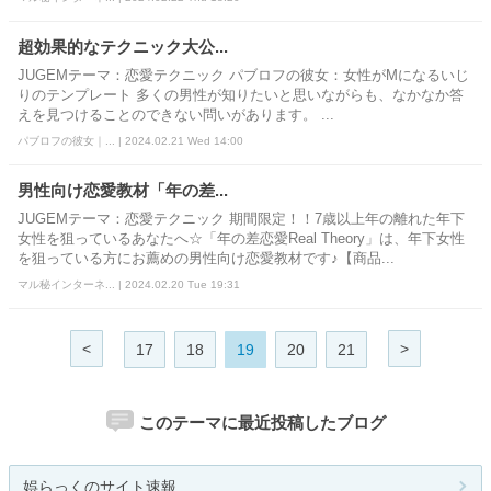
超効果的なテクニック大公...
JUGEMテーマ：恋愛テクニック パブロフの彼女：女性がMになるいじ
りのテンプレート 多くの男性が知りたいと思いながらも、なかなか答
えを見つけることのできない問いがあります。 ...
パブロフの彼女｜... | 2024.02.21 Wed 14:00
男性向け恋愛教材「年の差...
JUGEMテーマ：恋愛テクニック 期間限定！！7歳以上年の離れた年下
女性を狙っているあなたへ☆「年の差恋愛Real Theory」は、年下女性
を狙っている方にお薦めの男性向け恋愛教材です♪【商品...
マル秘インターネ... | 2024.02.20 Tue 19:31
<
>
17
18
19
20
21
このテーマに最近投稿したブログ
娯らっくのサイト速報