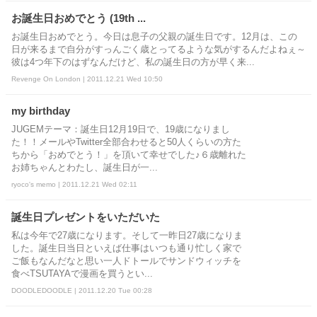
お誕生日おめでとう (19th ...
お誕生日おめでとう。今日は息子の父親の誕生日です。12月は、この
日が来るまで自分がすっんごく歳とってるような気がするんだよねぇ～
彼は4つ年下のはずなんだけど、私の誕生日の方が早く来...
Revenge On London | 2011.12.21 Wed 10:50
my birthday
JUGEMテーマ：誕生日12月19日で、19歳になりまし
た！！メールやTwitter全部合わせると50人くらいの方た
ちから「おめでとう！」を頂いて幸せでした♪６歳離れた
お姉ちゃんとわたし、誕生日が一...
ryoco's memo | 2011.12.21 Wed 02:11
誕生日プレゼントをいただいた
私は今年で27歳になります。そして一昨日27歳になりま
した。誕生日当日といえば仕事はいつも通り忙しく家で
ご飯もなんだなと思い一人ドトールでサンドウィッチを
食べTSUTAYAで漫画を買うとい...
DOODLEDOODLE | 2011.12.20 Tue 00:28