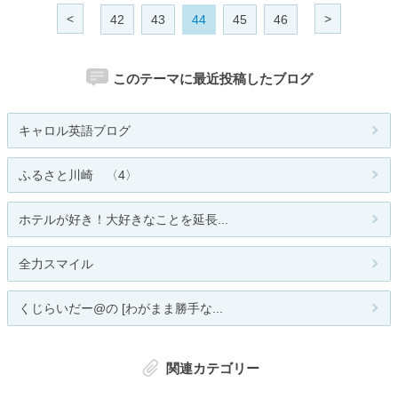
<
>
42
43
44
45
46
このテーマに最近投稿したブログ
キャロル英語ブログ
ふるさと川崎 〈4〉
ホテルが好き！大好きなことを延長...
全力スマイル
くじらいだー@の [わがまま勝手な...
関連カテゴリー