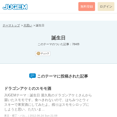
[pear_error: message="Success" code=0 mode=return level=notice
prefix="" info=""]
無料登録
ログイン
テーマトップ
片思い
誕生日
誕生日
このテーマのついた記事：784件
このテーマに投稿された記事
ドラゴンアケミのスモモ酒
JUGEMテーマ：誕生日 屋久島のドラゴンアケミさんから
届いたスモモです。食べきれないので、はちみつとウィ
スキーで果実酒にしてみたよ。残りはスモモシロップに
しようと思い、ただいま...
東京・横丁・バル... | 2012.06.24 Sun 21:08