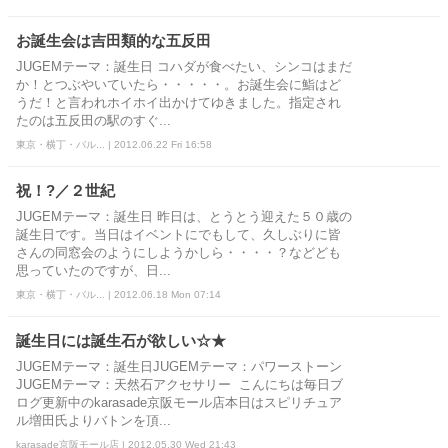
お誕生会は吉田類的な五反田
JUGEMテーマ：誕生日 コハダが食べたい、シンコはまだ
か！とつぶやいていたら・・・・・。お誕生会に鮨はど
うだ！と言われホイホイ出かけてゆきました。指定され
たのは五反田の駅のすぐ...
東京・横丁・バル... | 2012.06.22 Fri 16:58
祝！?／２世紀
JUGEMテーマ：誕生日 昨日は、とうとう迎えた５０歳の
誕生日です。当日はイベントにでもして、久しぶりに皆
さんの同窓会のようにしようかしら・・・・？などども
思っていたのですが、日...
東京・横丁・バル... | 2012.06.18 Mon 07:14
誕生日には誕生石が欲しい☆★
JUGEMテーマ：誕生日JUGEMテーマ：パワーストーン
JUGEMテーマ：天然石アクセサリー こんにちは毎日ブ
ログ更新中のkarasade京阪モール店本日はスピリチュア
ル増田氏よりバトンを頂...
karasade京阪モール店 | 2012.05.30 Wed 21:43