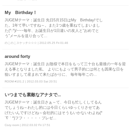
My Birthday！
JUGEMテーマ：誕生日 先日5月15日はMy Birthday!でし
た。1年て早いですね～。また1つ歳を重ねてしまいまし
た(^.^)/~~~毎年、お誕生日が1日違いの友人と“おめでと
う”メールを送り合って...
のこのこスケッチ☆☆☆ | 2012.05.25 Fri 01:46
around forty
JUGEMテーマ：誕生日 お陰様で本日をもって三十台も最後の一年を迎
える事となりました私、 よりにもよって男子的には何とも因果な日を
狙いすまして産まれて来たばかりに、 毎年毎年この...
ROOM #101.2 | 2012.03.03 Sat 20:51
いつまでも素敵なアナタで...
JUGEMテーマ：誕生日さぁ～て、今日も忙しくしてるん
でしょうね～わたし的には今日くらいゆっくりさせてあ
げたいんですけどね～会社的にはそうもいかないわよね(*
´∇｀*)フフ・・・・・プレゼ...
Cozy room | 2012.03.02 Fri 17:51