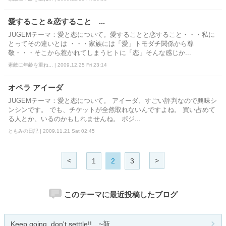
愛すること＆恋すること ...
JUGEMテーマ：愛と恋について。愛することと恋すること・・・私に
とってその違いとは ・・・家族には「愛」トモダチ関係から尊
敬・・・そこから惹かれてしまうヒトに「恋」そんな感じか...
素敵に年齢を重ね... | 2009.12.25 Fri 23:14
オペラ アイーダ
JUGEMテーマ：愛と恋について。 アイーダ、すごい評判なので興味シ
ンシンです。 でも、チケットが全然取れないんですよね。 買い占めて
る人とか、いるのかもしれませんね。 ボジ...
ともみの日記 | 2009.11.21 Sat 02:45
<
>
1
2
3
このテーマに最近投稿したブログ
Keep going, don't setttle!! ~新...