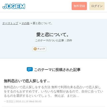
[pear_error: message="Success" code=0 mode=return level=notice
prefix="" info=""]
無料登録
ログイン
テーマトップ
その他
愛と恋について。
愛と恋について。
このテーマのついた記事：25件
このテーマに投稿された記事
無料恋占いで恋人探しをす...
無料恋占いで恋人探しをする方法 無料で利用出来る恋占いで恋人探し
をするのもおすすめです。いろいろな種類があるので、自分に合ってい
るものを選択するといいでしょう。 例えば、まだお...
一言日記 | 2010.11.10 Wed 06:43