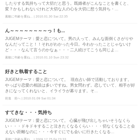
したりする気持ちって大切だと思う。既婚者がこんなことを書くと、
変？かもしれないけれど大切な人の心を大切に想う気持ち・...
素敵に年齢を重ね... | 2010.01.30 Sat 22:35
ん～～～～～～～～っ！も...
JUGEMテーマ：愛と恋について。男の人って、みんな面倒くさがりや
なんだってこと！！それがわかった今日。今わかったことじゃないけ
ど・・・なんて言うのかなぁ・・・二人続けてこうも同じよ...
素敵に年齢を重ね... | 2010.01.10 Sun 23:32
好きと執着すること
JUGEMテーマ：愛と恋について。 現在占い師で活動しております。
やっぱり恋愛の相談は多いですね。男女問わず。恋していて、相手が好
きになってくれないと、イライラが募ります。そ...
前進 前へ | 2010.01.09 Sat 01:34
すてきな・・・気持ち
JUGEMテーマ：愛と恋について。 心臓が飛び出しちゃいそうなくら
い・・・ドキドキすること泣きたくなるくらい・・・切なくなること会
えない距離なのに・・・今すぐにでも会いに行きたくなる...
素敵に年齢を重ね... | 2009.12.25 Fri 23:33