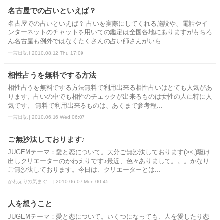
名古屋での占いといえば？
名古屋での占いといえば？ 占いを実際にしてくれる施設や、電話やイ
ンターネットのチャットを用いての鑑定は全国各地にありますがもちろ
ん名古屋も例外ではなくたくさんの占い師さんがいら...
一言日記 | 2010.08.12 Thu 17:09
相性占うを無料でする方法
相性占うを無料でする方法無料で利用出来る相性占いはとても人気があ
ります。占いの中でも相性のチェックが出来るものは女性の人に特に人
気です。 無料で利用出来るものは、あくまで参考程...
一言日記 | 2010.06.16 Wed 06:07
ご無沙汰しております♪
JUGEMテーマ：愛と恋について。大分ご無沙汰しております(><;)駆け
出しクリエーターのかわえりです♪最近、色々ありまして。。。かなり
ご無沙汰しております。今日は、クリエーターとは...
かわえりの気まぐ... | 2010.06.07 Mon 00:45
人を想うこと
JUGEMテーマ：愛と恋について。いくつになっても、人を愛したり恋