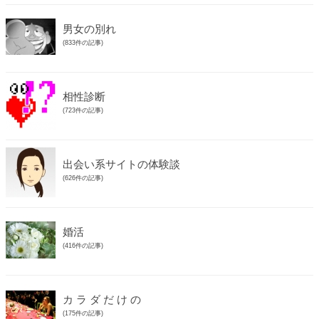
男女の別れ
(833件の記事)
相性診断
(723件の記事)
出会い系サイトの体験談
(626件の記事)
婚活
(416件の記事)
カ ラ ダ だ け の
(175件の記事)