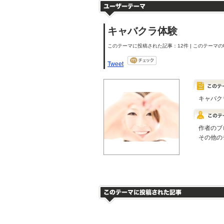
キャバクラ体験
このテーマに投稿された記事：12件 | このテーマのU
Tweet
キャバク
作者のブ
その他の