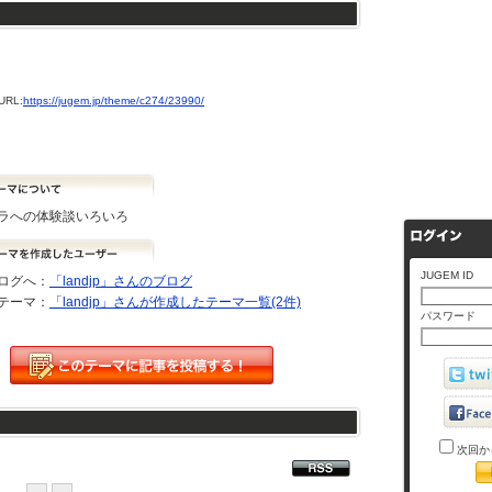
RL:
https://jugem.jp/theme/c274/23990/
ラへの体験談いろいろ
JUGEM ID
ログへ：
「landjp」さんのブログ
テーマ：
「landjp」さんが作成したテーマ一覧(2件)
パスワード
次回か