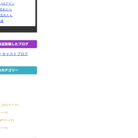
L)ログイン
Dを忘れたら
を忘れたら
作成
 キャストブログ
ト
(101テーマ)
テーマ)
397テーマ)
テーマ)