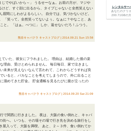
、まじでやばいから～」 うるせーなぁ。お前の方が、マジや
レンタルサーバー
るけど、すぐ顔に出るから、タイプじゃないと全然笑えない
あなたのクリ
ん眉間にしわがよるらしい。 自分では、気づかないけど。
200.71G
。 「笑って。全然笑ってないよぅ。なぁに？やなこと、あ
こと。 「はぁ。べつに」 しか、返せないだろ！ふつう。
熊谷キャバクラ キャストブログ | 2014.09.21 Sun 15:58
考えていた、彼女にフラれました。 理由は、結婚した後の楽
んな理由、受けとめられません。 毎日毎日、家で泣きまし
しい未来が見えないなんて言われて、これからどうすれば良
りでいると、バカなことを考えてしまうので、外に出ること
為に溜めてきた貯金。 貯金通帳を見るたびに腹が立ったの
熊谷キャバクラ キャストブログ | 2014.09.20 Sat 21:09
旅行で関西に行きました。 夜は、大阪の食い倒れと、キャバ
の街へ。 いつも、その場その場で行き先を決める旅行をし
き屋入って、大阪を満喫。 あと、２～３件、食い倒れてか