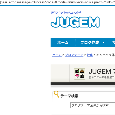
[pear_error: message="Success" code=0 mode=return level=notice prefix="" info=""
無料ブログをかんたん作成
ホーム
>
ブログテーマ
>
行事
>
キャバクラ体