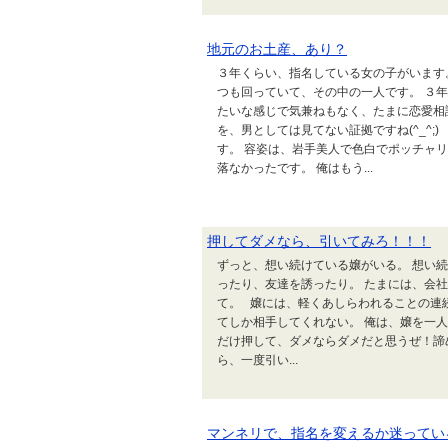
地元のお土産、あり？
３年くらい、指名している女の子がいます
つも回っていて、その中の一人です。 ３
たいな感じで気兼ねもなく、たまに恋愛相
を、男としては見てない証拠ですね(^_^
す。 容姿は、岩手美人で色白でポッチャ
落なかったです。 俺はもう...
押してダメなら、引いてみろ！！！
ずっと、想い続けている嬢がいる。 想い
ったり、友達を誘ったり。 たまには、会
て。 嬢には、軽くあしらわれることの連
てしか相手してくれない。 俺は、嬢を一
だけ押して、ダメならダメだと思うぜ！諦め
ら、一度引い...
マンネリで、指名を変えるか迷ってい