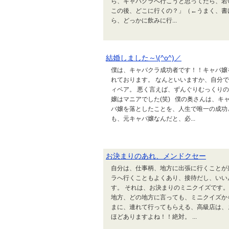
ら、キャバクラへ行こうと思ってたら、若
この後、どこに行くの？」（←うまく、書
ら、どっかに飲みに行...
結婚しました～\(^o^)／
僕は、キャバクラ成功者です！！キャバ嬢
れております。 なんといいますか、自分
ィベア。 悪く言えば、ずんぐりむっくり
嬢はマニアでした(笑) 僕の奥さんは、
バ嬢を落としたことを、人生で唯一の成功
も、元キャバ嬢なんだと、必...
お決まりのあれ、メンドクセー
自分は、仕事柄、地方に出張に行くことが
ラへ行くこともよくあり、接待だし、いい
す。 それは、お決まりのミニクイズです。
地方、どの地方に言っても、ミニクイズか
まに、連れて行ってもらえる、高級店は、
ほどありますよね！！絶対。 ...