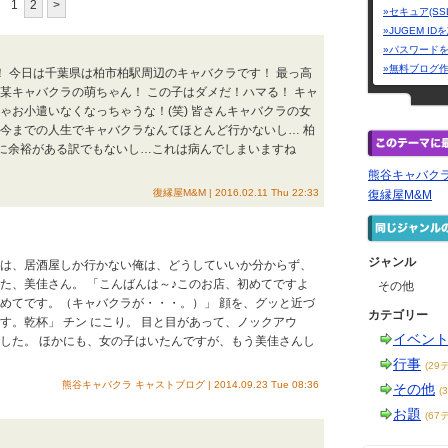
1
2
>
»セキュア(SS
»JUGEM I
»パスワード
»無料ブログ
～！ 今日は千葉県は柏市柏駅周辺のキャバクラです！ 最っ高
某キャバクラの萌ちゃん！ この子はダメだ！ハマる！ キャ
ゃお小遣いなくなっちゃうな！(笑) 皆さんキャバクラの女
 今までの人生でキャバクラなんてほとんど行かないし… 柏
的に余裕がある訳でもないし…これは病んでしまいますね
熊谷キャバクラ
復縁屋M&M | 2016.02.11 Thu 22:33
復縁屋M&M
ジャンル
段は、居酒屋しか行かない俺は、どうしていいか分からず、
た、美佳さん。 「こんばんは～♪このお店、初めてですよ
その他
じめてです。（キャバクラが・・・。）」 顔を、グッと近づ
カテゴリー
す。乾杯」 チン にこり。 目と目があって、ノックアウ
イベン
でした。 ほかにも、女の子はいたんですが、もう美佳さんし
行事
(29
熊谷キャバクラ キャストブログ | 2014.09.23 Tue 08:36
その他
(
お題
(67