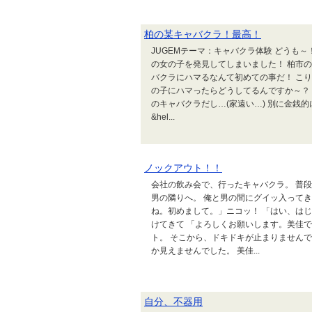
柏の某キャバクラ！最高！
JUGEMテーマ：キャバクラ体験 どうも
の女の子を発見してしまいました！ 柏市の
バクラにハマるなんて初めての事だ！ こり
の子にハマったらどうしてるんですか～？
のキャバクラだし…(家遠い…) 別に金銭
&hel...
ノックアウト！！
会社の飲み会で、行ったキャバクラ。 普
男の隣りへ。 俺と男の間にグイッ入ってき
ね。初めまして。」ニコッ！ 「はい、は
けてきて 「よろしくお願いします。美佳で
ト。 そこから、ドキドキが止まりません
か見えませんでした。 美佳...
自分、不器用