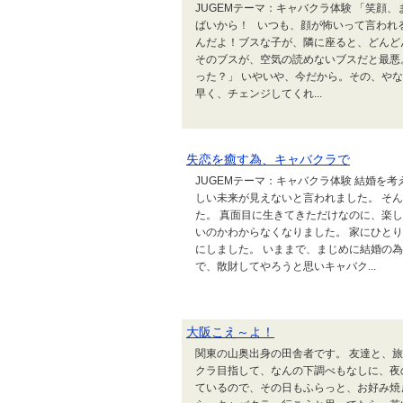
JUGEMテーマ：キャバクラ体験 「笑顔
ばいから！ いつも、顔が怖いって言われ
んだよ！ブスな子が、隣に座ると、どんど
そのブスが、空気の読めないブスだと最悪
った？」 いやいや、今だから。その、やな
早く、チェンジしてくれ...
失恋を癒す為、キャバクラで
JUGEMテーマ：キャバクラ体験 結婚を
しい未来が見えないと言われました。 そ
た。 真面目に生きてきただけなのに、楽
いのかわからなくなりました。 家にひと
にしました。 いままで、まじめに結婚の
で、散財してやろうと思いキャバク...
大阪こえ～よ！
関東の山奥出身の田舎者です。 友達と、
クラ目指して、なんの下調べもなしに、夜
ているので、その日もふらっと、お好み焼