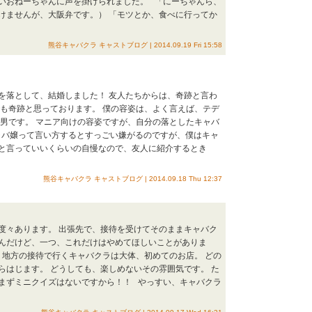
いおねーちゃんに声を掛けられました。 「にーちゃんら、
けませんが、大阪弁です。） 「モツとか、食べに行ってか
熊谷キャバクラ キャストブログ | 2014.09.19 Fri 15:58
を落として、結婚しました！ 友人たちからは、奇跡と言わ
でも奇跡と思っております。 僕の容姿は、よく言えば、テデ
の男です。 マニア向けの容姿ですが、自分の落としたキャバ
キャバ嬢って言い方するとすっごい嫌がるのですが、僕はキャ
と言っていいくらいの自慢なので、友人に紹介するとき
熊谷キャバクラ キャストブログ | 2014.09.18 Thu 12:37
度々あります。 出張先で、接待を受けてそのままキャバク
んだけど、一つ、これだけはやめてほしいことがありま
 地方の接待で行くキャバクラは大体、初めてのお店。 どの
らはじます。 どうしても、楽しめないその雰囲気です。 た
まずミニクイズはないですから！！ やっすい、キャバクラ