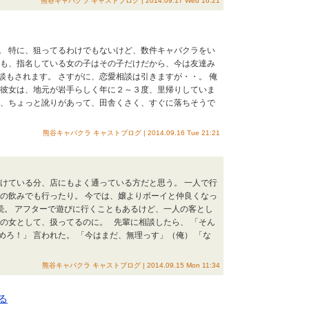
熊谷キャバクラ キャストブログ | 2014.09.17 Wed 16:21
。 特に、狙ってるわけでもないけど、数件キャバクラをい
年も、指名している女の子はその子だけだから、今は友達み
談もされます。 さすがに、恋愛相談は引きますが・・。 俺
;) 彼女は、地元が岩手らしく年に２～３度、里帰りしていま
リ、ちょっと訛りがあって、田舎くさく、すぐに落ちそうで
熊谷キャバクラ キャストブログ | 2014.09.16 Tue 21:21
続けている分、店にもよく通っている方だと思う。 一人で行
社の飲みでも行ったり。 今では、嬢よりボーイと仲良くなっ
続。 アフターで遊びに行くこともあるけど、一人の客とし
人の女として、扱ってるのに。 先輩に相談したら、 「そん
ろ！」 言われた。 「今はまだ、無理っす」（俺） 「な
熊谷キャバクラ キャストブログ | 2014.09.15 Mon 11:34
る