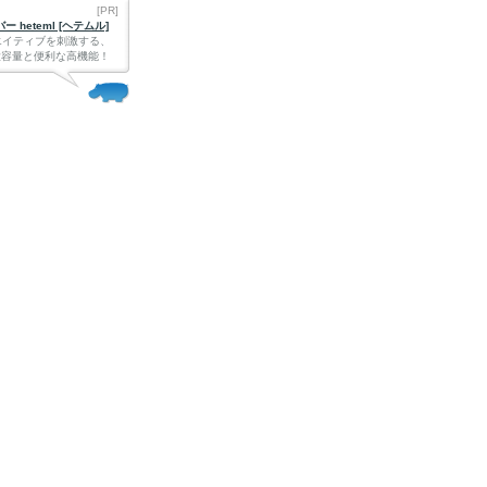
[PR]
 heteml [ヘテムル]
エイティブを刺激する、
Bの大容量と便利な高機能！