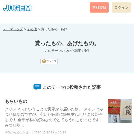
[pear_error: message="Success" code=0 mode=return level=notice
prefix="" info=""]
無料登録
ログイン
テーマトップ
その他
貰ったもの、あげ...
貰ったもの、あげたもの。
このテーマのついた記事：6件
このテーマに投稿された記事
もらいもの
クリスマスということで実家から届いた物。 メインはみ
つせ鶏なのですが、空いた隙間に緩衝材代わりにお菓子
まで！ 全部が私の好物なのでとてもうれしかったです。
みつせ鶏...
子供のためにお金... | 2016.12.26 Mon 16:23