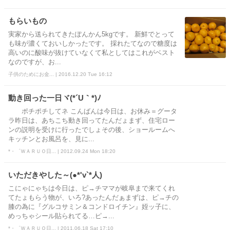
もらいもの
実家から送られてきたぽんかん5kgです。 新鮮でとって
も味が濃くておいしかったです。 採れたてなので糖度は
高いのに酸味が抜けていなくて私としてはこれがベスト
なのですが、お...
子供のためにお金... | 2016.12.20 Tue 16:12
動き回った一日ヾ(*´U｀*)ﾉ
ポチポチしてネ こんばんは今日は、お休み＝グータ
ラ昨日は、あちこち動き回ってたんだょまず、住宅ロー
ンの説明を受けに行ったでしょその後、ショールームへ
キッチンとお風呂を、見に...
*・゜ＷＡＲＵＯ日... | 2012.09.24 Mon 18:20
いただきやした～(●*'v`*人)
こにゃにゃちは今日は、ピ→チママが岐阜まで来てくれ
てたょもらう物が、いろ?あったんだぁまずは、ピ→チの
膝の為に『グルコサミン＆コンドロイチン』姪ッ子に、
めっちゃシール貼られてる…ピ→...
*・゜ＷＡＲＵＯ日... | 2011.06.18 Sat 17:10