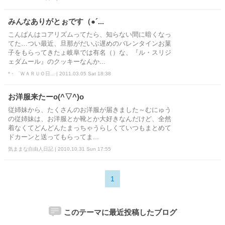
みんなありがとぉです（●´...
こんばんはコアリズムってたら、知らない間に暗くなっ
てた…つい最近、旦那がだいぶ遅めのバレンタインお菓
子をもらってきたょ岐阜では有名（）な、『ル・スリジ
ェダムール』のクッキーなんか...
*・゜ＷＡＲＵＯ日... | 2011.03.05 Sat 18:38
お洋服来たーo(^▽^)o
従姉妹から、たくさんのお洋服が届きました～むにゅう
の従姉妹は、お洋服とか靴とか大好きなんだけど、全然
着なくてどんどんたまっちゃうらしくていつもまとめて
ドカーンと送ってもらってま...
気ままな自由人日記 | 2010.10.31 Sun 17:55
1
このテーマに最近投稿したブログ