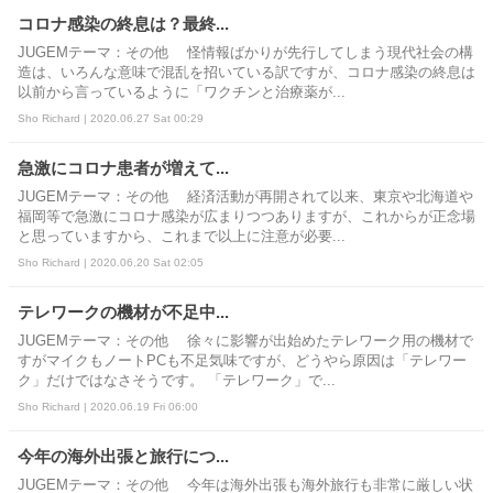
コロナ感染の終息は？最終...
JUGEMテーマ：その他 怪情報ばかりが先行してしまう現代社会の構
造は、いろんな意味で混乱を招いている訳ですが、コロナ感染の終息は
以前から言っているように「ワクチンと治療薬が...
Sho Richard | 2020.06.27 Sat 00:29
急激にコロナ患者が増えて...
JUGEMテーマ：その他 経済活動が再開されて以来、東京や北海道や
福岡等で急激にコロナ感染が広まりつつありますが、これからが正念場
と思っていますから、これまで以上に注意が必要...
Sho Richard | 2020.06.20 Sat 02:05
テレワークの機材が不足中...
JUGEMテーマ：その他 徐々に影響が出始めたテレワーク用の機材で
すがマイクもノートPCも不足気味ですが、どうやら原因は「テレワー
ク」だけではなさそうです。 「テレワーク」で...
Sho Richard | 2020.06.19 Fri 06:00
今年の海外出張と旅行につ...
JUGEMテーマ：その他 今年は海外出張も海外旅行も非常に厳しい状