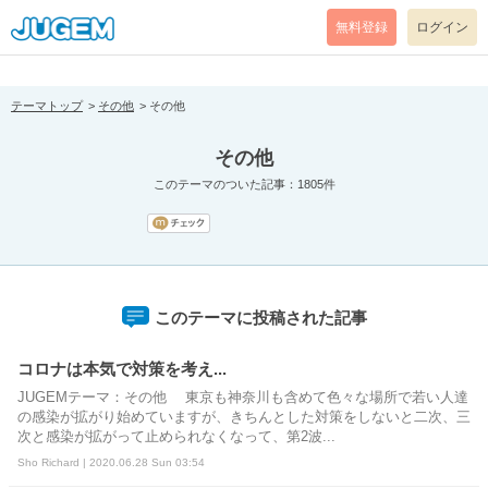
[pear_error: message="Success" code=0 mode=return level=notice
prefix="" info=""]
無料登録
ログイン
テーマトップ
その他
その他
その他
このテーマのついた記事：1805件
このテーマに投稿された記事
コロナは本気で対策を考え...
JUGEMテーマ：その他 東京も神奈川も含めて色々な場所で若い人達
の感染が拡がり始めていますが、きちんとした対策をしないと二次、三
次と感染が拡がって止められなくなって、第2波...
Sho Richard | 2020.06.28 Sun 03:54