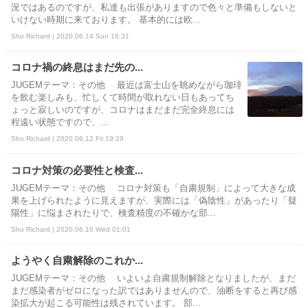
況ではあるのですが、私達も出張がありますので色々と準備もしないと
いけない時期に来ております。 基本的には欧...
Sho Richard | 2020.06.14 Sun 16:31
コロナ禍の終息はまだ先の...
JUGEMテーマ：その他 最近は富士山を眺めながら珈琲
を飲む楽しみも、忙しくて時間が取れない日もあってち
ょっと寂しいのですが、コロナはまだまだ完全終息には
程遠い状態ですので、...
Sho Richard | 2020.06.12 Fri 19:29
コロナ対策の必要性と検査...
JUGEMテーマ：その他 コロナ対策も「自粛規制」によって大きな成
果を上げられたように見えますが、実際には「偽陰性」があったり「疑
陽性」に悩まされたりで、検査精度の不確かな部...
Sho Richard | 2020.06.10 Wed 01:01
ようやく自粛解除のこれか...
JUGEMテーマ：その他 いよいよ自粛規制解除となりましたが、まだ
まだ感染者がゼロになった訳ではありませんので、油断をすると再び感
染拡大が起こる可能性は残されています。 部...