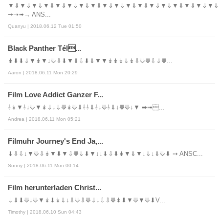
▼⇓▼⇓▼⇓▼⇓▼⇓▼⇓▼⇓▼⇓▼⇓▼⇓▼⇓▼⇓▼⇓▼⇓▼⇓▼⇓▼⇓▼⇓
➞➝➟→ ANS...
Quanyu | 2018.06.12 Tue 01:50
Black Panther Tél...
↡⬇⬇⇓▼↡▼↓⟱⇩⬇▼⇓⇩⬇⇓▼▼↡↡↡⇓↡⇩⟱⟱⇩⇓⟱...
Aaron | 2018.06.11 Mon 20:29
Film Love Addict Ganzer F...
⇩↡▼⇩↓⟱▼↡⇓↓⇓⟱↡⟱⇓⇩⇩⇓⇩↓⟱⇩⇓↓⟱⟱↓▼ ➡➟...
Andrea | 2018.06.11 Mon 05:21
Filmuhr Journey's End Ja,...
⬇⇩⇩↓▼⟱⇩↡▼⬇▼⇩⟱⇓⬇▼↓↓⬇⇩⬇↡▼⇓▼↓⇓↓⇓⟱⬇ ➙ ANSC...
Sonny | 2018.06.11 Mon 00:14
Film herunterladen Christ...
⇓⇓⬇⟱↓⟱▼↡⬇↡⇓↓⇩⟱⇩⟱⇓↓⇩⇩⟱↡⬇▼⟱▼⟱⬇V...
Timothy | 2018.06.10 Sun 04:43