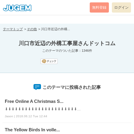
[pear_error: message="Success" code=0 mode=return level=notice
prefix="" info=""]
無料登録
ログイン
テーマトップ
その他
川口市近辺の外構...
川口市近辺の外構工事屋さんドットコム
このテーマのついた記事：1346件
このテーマに投稿された記事
Free Online A Christmas S...
⬇⬇⬇⬇⬇⬇⬇⬇⬇⬇⬇⬇⬇⬇⬇⬇⬇⬇⬇⬇⬇⬇...
Jason | 2018.06.12 Tue 12:44
The Yellow Birds In volle...