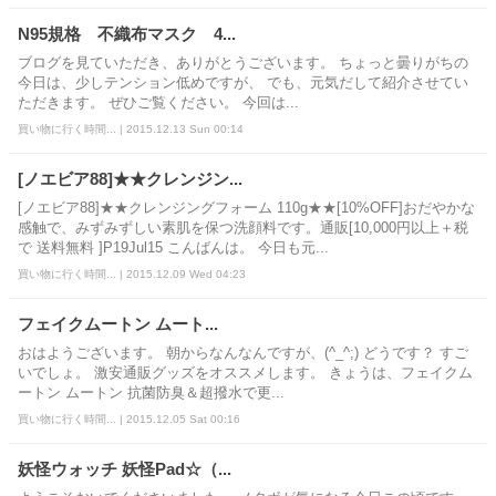
N95規格 不織布マスク 4...
ブログを見ていただき、ありがとうございます。 ちょっと曇りがちの
今日は、少しテンション低めですが、 でも、元気だして紹介させてい
ただきます。 ぜひご覧ください。 今回は...
買い物に行く時間... | 2015.12.13 Sun 00:14
[ノエビア88]★★クレンジン...
[ノエビア88]★★クレンジングフォーム 110g★★[10%OFF]おだやかな
感触で、みずみずしい素肌を保つ洗顔料です。通販[10,000円以上＋税
で 送料無料 ]P19Jul15 こんばんは。 今日も元...
買い物に行く時間... | 2015.12.09 Wed 04:23
フェイクムートン ムート...
おはようございます。 朝からなんなんですが、(^_^;) どうです？ すご
いでしょ。 激安通販グッズをオススメします。 きょうは、フェイクム
ートン ムートン 抗菌防臭＆超撥水で更...
買い物に行く時間... | 2015.12.05 Sat 00:16
妖怪ウォッチ 妖怪Pad☆（...