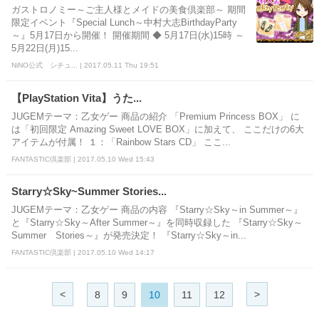
ガストロノミー～ご主人様とメイドの美食倶楽部～ 期間
限定イベント『Special Lunch～中村大志BirthdayParty
～』5月17日から開催！ 開催期間 ◆ 5月17日(水)15時 ～
5月22日(月)15...
NiNO公式 シチュ... | 2017.05.11 Thu 19:51
【PlayStation Vita】うた...
JUGEMテーマ：乙女ゲー 商品の紹介 「Premium Princess BOX」 に
は「初回限定 Amazing Sweet LOVE BOX」に加えて、 ここだけの6大
アイテムが付属！ １：「Rainbow Stars CD」 ここ...
FANTASTIC倶楽部 | 2017.05.10 Wed 15:43
Starry☆Sky~Summer Stories...
JUGEMテーマ：乙女ゲー 商品の内容 『Starry☆Sky～in Summer～』
と『Starry☆Sky～After Summer～』を同時収録した 『Starry☆Sky～
Summer Stories～』が発売決定！ 『Starry☆Sky～in...
FANTASTIC倶楽部 | 2017.05.10 Wed 14:17
<
>
8
9
10
11
12