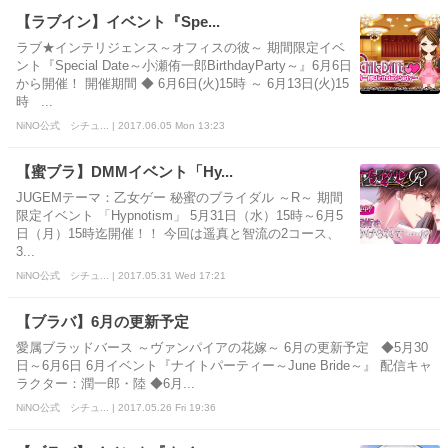
【ラブイン】イベント『Spe...
ラブ★インテリジェンス～オフィスの彼～ 期間限定イベ
ント『Special Date～小瀬侑一郎BirthdayParty～』6月6日
から開催！ 開催期間 ◆ 6月6日(火)15時 ～ 6月13日(火)15
時 ...
NiNO公式 シチュ... | 2017.06.05 Mon 13:23
【蜜ブラ】DMMイベント「Hy...
JUGEMテーマ：乙女ゲー 秘蜜のブライダル ～R～ 期間
限定イベント 「Hypnotism」 5月31日（水）15時～6月5
日（月）15時迄開催！！ 今回は遥真と智流の2コース、
3...
NiNO公式 シチュ... | 2017.05.31 Wed 17:21
【ブラバ】6月の更新予定
愛属ブラッドバース ～ヴァンパイアの花嫁～ 6月の更新予定 ◆5月30
日～6月6日 6月イベント『ナイトパーティー～June Bride～』 配信キャ
ラクター：潤一郎・陸 ◆6月...
NiNO公式 シチュ... | 2017.05.26 Fri 19:36