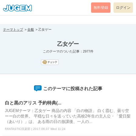
[pear_error: message="Success" code=0 mode=return level=notice
prefix="" info=""]
無料登録
ログイン
テーマトップ
全般
乙女ゲー
乙女ゲー
このテーマのついた記事：2977件
このテーマに投稿された記事
白と黒のアリス 予約特典(...
JUGEMテーマ：乙女ゲー 商品の内容 「白の物語」 白く霞む、曇り空
ーー白の世界。 平穏な日々を送っていた高校2年生の主人公・「愛日梨
（あいり）」は、 ある雨の日の放課後、一人の...
FANTASTIC倶楽部 | 2017.06.07 Wed 11:24