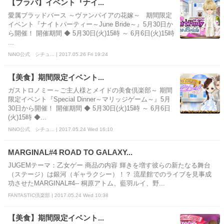
【ブラバ】イベント『ナイ...
愛属ブラッドバース ～ヴァンパイアの花嫁～ 期間限定
イベント『ナイトパーティー～June Bride～』5月30日か
ら開催！ 開催期間 ◆ 5月30日(火)15時 ～ 6月6日(火)15時
...
NiNO公式 シチュ... | 2017.05.26 Fri 19:24
【美食】期間限定イベント...
ガストロノミー～ご主人様とメイドの美食倶楽部～ 期間
限定イベント『Special Dinner～マリッジゲーム～』5月
30日から開催！ 開催期間 ◆ 5月30日(火)15時 ～ 6月6日
(火)15時 ◆...
NiNO公式 シチュ... | 2017.05.24 Wed 16:10
MARGINAL#4 ROAD TO GALAXY...
JUGEMテーマ：乙女ゲー 商品の内容 輝きを増す彼らの新たなる舞台
（ステージ）は銀河（ギャラクシー）！？ 流星館でのライブを見事成
功させたMARGINAL#4-- 桐原アトム、藍羽ルイ、野...
FANTASTIC倶楽部 | 2017.05.24 Wed 10:38
【美食】期間限定イベント...