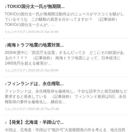
♪TOKIO国分太一氏が無期限...
TOKIOの国分太一氏が無期限活動停止のニュースがマスコミを騒がし
ているそうな この騒動の真意を分かってますか？ （記事抜粋）
TOKIOの国分太一さんが、...
りんごのブログ | 2025.06.21 Sat 16:48
♪南海トラフ地震の地震対策...
2026年度中に「防災庁を設置」するんだってさ どこにその財源があ
るの？？？？ （記事抜粋） 南海トラフ地震によって、日本経済に
1460兆円を超える被害が...
りんごのブログ | 2025.06.21 Sat 08:00
♪フィンランドは、永住権取...
フィンランドは、永住権取得を厳格化し、十分な語学力と就労経験など
要求すると発表している （記事抜粋） フィンランド政府は5日、永住
権取得の要件を厳格化し、継続在...
りんごのブログ | 2025.06.19 Thu 07:49
♪【発覚】北海道・羊蹄山で...
今回は、北海道・羊蹄山で“無許可”大規模開発の件を考える 地元住民