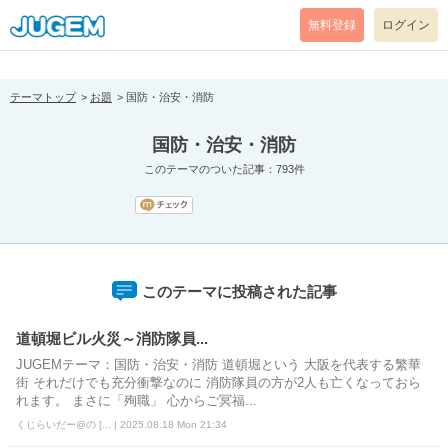
[pear_error: message="Success" code=0 mode=return level=notice
prefix="" info=""]
無料登録
ログイン
テーマトップ
お題
国防・治安・消防
国防・治安・消防
このテーマのついた記事：793件
このテーマに投稿された記事
道頓堀ビル火災～消防隊員...
JUGEMテーマ：国防・治安・消防 道頓堀という 大阪を代表する繁華
街 それだけでも充分衝撃なのに 消防隊員の方が2人も亡くなっておら
れます。 まさに「殉職」 心からご冥福...
くじらいだー@の [... | 2025.08.18 Mon 21:34