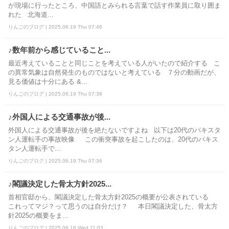
が現場に行ったところ、中国語とみられる言葉で話す作業員に取り囲ま
れた 北海道...
りんごのブログ | 2025.06.19 Thu 07:46
♪数年前から感じていること...
最近考えていることと同じことを考えている人がいたので紹介する こ
の異常気象は自然発生のものではないと考えている ７分の動画だが、
見る価値は十分にある &...
りんごのブログ | 2025.06.19 Thu 07:38
♪外国人による交通事故が後...
外国人による交通事故が後を絶たないですよね 以下は20代のパキスタ
ン人運転手の事故映像 この衝突事故を起こしたのは、20代のパキス
タン人運転手で...
りんごのブログ | 2025.06.19 Thu 07:36
♪閣議決定した骨太方針2025...
首相官邸から、閣議決定した骨太方針2025の概要が公表されている
これってマジ？って思うのは自分だけ？ 本日閣議決定した、骨太方
針2025の概要をま...
りんごのブログ | 2025.06.18 Wed 11:03