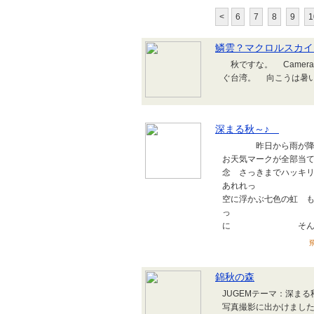
<
6
7
8
9
1
鱗雲？マクロルスカイ
秋ですな。 Camera: Can
ぐ台湾。 向こうは暑
深まる秋～♪
昨日から雨が降っ
お天気マークが全部当
念 さっきまでハッキ
あれれっ うっ
空に浮かぶ七色の虹 
っ 城山公園の
に そんな中、よく
飛
錦秋の森
JUGEMテーマ：深ま
写真撮影に出かけまし