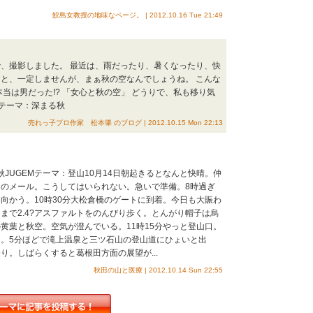
鮫島女教授の地味なページ。 | 2012.10.16 Tue 21:49
、撮影しました。 最近は、雨だったり、暑くなったり、快
と、一定しませんが、まぁ秋の空なんでしょうね。 こんな
本当は男だった!? 「女心と秋の空」 どうりで、私も移り気
EMテーマ：深まる秋
売れっ子プロ作家 松本肇 のブログ | 2012.10.15 Mon 22:13
秋JUGEMテーマ：登山10月14日朝起きるとなんと快晴。仲
のメール。こうしてはいられない。急いで準備。8時過ぎ
向かう。10時30分大松倉橋のゲートに到着。今日も大賑わ
まで2.4?アスファルトをのんびり歩く。とんがり帽子は烏
黄葉と秋空。空気が澄んでいる。11時15分やっと登山口。
。5分ほどで滝上温泉と三ツ石山の登山道にひょいと出
り。しばらくすると葛根田方面の展望が...
秋田の山と医療 | 2012.10.14 Sun 22:55