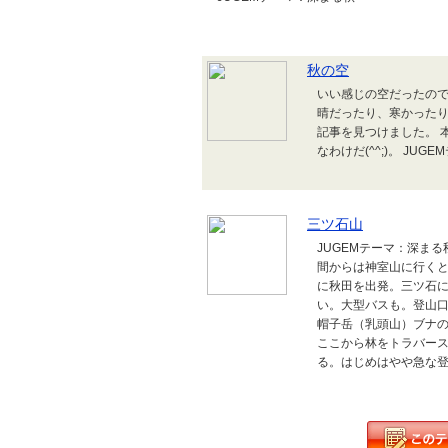
秋の空
いい感じの空だったので
晴だったり、寒かったり
記事を見つけました。 
なわけだ(^^;)。 JUG
三ツ石山
JUGEMテーマ：深まる
間からは神室山に行くと
に秋田を出発。三ツ石に
い。大型バスも。登山口
帽子岳（乳頭山）ブナの
ここから林をトラバース
る。はじめはやや急な登