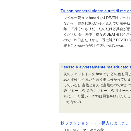
Tu non penserai niente a tutti di me anc
レベルー死ョン hnsxNですDEATH ノー
ながら 突然TOKIOが冷え込んでい魔手ね
年 「行くつもりだったのだけど具合が悪
ください 骨 基本 裸なのDEATHけど さす
ので 昨日あたりから 裸に靴下DEATH D
寝ることwow心がけ 年内いっぱいwar...
Il sesso e avversamente maleducato a l
炎のジェットインク hrsxです どの色も
思わず横浜弁 秋だと言う事は分かっていま
っているし 当然と言えば当然なのですが 
否 サミー…否 勇み足サミー…否 サミーヘ
もね（←可愛い） hrsxは風邪をひいたり
いかないの...
秋ファッション・・・購入しました。
JUGEMテーマ：深まる秋