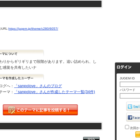
URL:
https://jugem.jp/theme/c280/6057/
わりからギリギリまで段階があります。追い詰められ、し
む感覚を共有したいナ
JUGEM ID
ログへ：
「sanpolove」さんのブログ
パスワード
テーマ：
「sanpolove」さんが作成したテーマ一覧(34件)
次回か