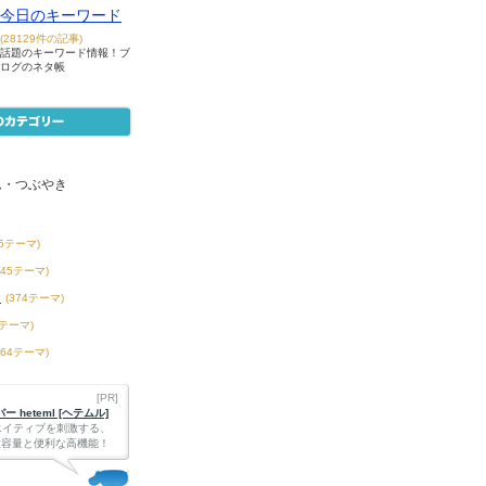
今日のキーワード
(28129件の記事)
話題のキーワード情報！ブ
ログのネタ帳
ム・つぶやき
55テーマ)
145テーマ)
き
(374テーマ)
8テーマ)
164テーマ)
[PR]
 heteml [ヘテムル]
エイティブを刺激する、
Bの大容量と便利な高機能！