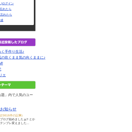
L)ログイン
Dを忘れたら
を忘れたら
作成
わく手作り生活♪
風の吹くまま気の向くままに♪
M!
記
ミトリエ
お題」内で人気のユー
お知らせ
(23616件の記事)
ブログ始めましたぁ!! とか
テンプレ変えました...