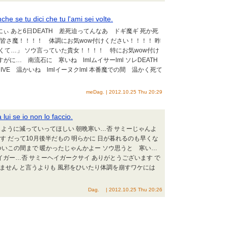
he se tu dici che tu l'ami sei volte.
トにぃ あと6日DEATH 差死迫ってんなあ ドギ魔ギ 死か死
 皆さ魔！！！！ 体調にお気wow付けください！！！！ 昨
くて…」 ソウ言っていた貴女！！！！ 特にお気wow付け
がに… 南流石に 寒いね lmlムイサーlml ソレDEATH
IVE 温かいね lmlイーヌクlml 本番魔での間 温かく死て
meDag. | 2012.10.25 Thu 20:29
ui se io non lo faccio.
同じように減っていってほしい 朝晩寒い…否 サミーじゃんよ
す だって10月後半だもの 明らかに 日が暮れるのも早くな
ついこの間まで 暖かったじゃんかよー ソウ思うと 寒い…
イガー…否 サミーヘイガークサイ ありがとうございます で
しません と言うよりも 風邪をひいたり体調を崩すワケには
Dag. | 2012.10.25 Thu 20:26