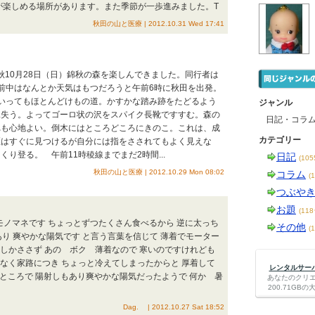
が楽しめる場所があります。また季節が一歩進みました。T
秋田の山と医療 | 2012.10.31 Wed 17:41
る秋10月28日（日）錦秋の森を楽しんできました。同行者は
前中はなんとか天気はもつだろうと午前6時に秋田を出発。
いってもほとんどけもの道。かすかな踏み跡をたどるよう
ジャンル
見失う。よってゴーロ状の沢をスパイク長靴ですすむ。森の
日記・コラ
れも心地よい。倒木にはところどころにきのこ。これは、成
カテゴリー
匠はすぐに見つけるが自分には指をさされてもよく見えな
り登る。 午前11時稜線までまだ2時間...
日記
(10
秋田の山と医療 | 2012.10.29 Mon 08:02
コラム
(
つぶや
お題
(11
囲気モノマネです ちょっとずつたくさん食べるから 逆に太っち
その他
(
あり 爽やかな陽気です と言う言葉を信じて 薄着でモーター
しかささず あの ボク 薄着なので 寒いのですけれども
となく家路につき ちょっと冷えてしまったからと 厚着して
レンタルサーバー
いところで 陽射しもあり爽やかな陽気だったようで 何か 暑
あなたのクリ
200.71G
Dag. | 2012.10.27 Sat 18:52