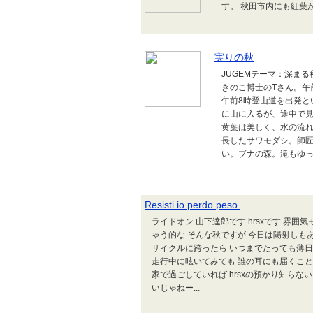
す。 秋田市内にも紅葉
実りの秋
JUGEMテーマ：深ま
きのこ博士のTさん。午
午前8時登山道を出発と
に山に入るが、途中で
黄葉は美しく、水の流
長したサワモダシ。師
い。ブナの森。滝もゆっく
Resisti io perdo peso.
ライドオン 山下達郎です hrsxです 雰
ゃう的な そんな秋ですが 今日は陽射しも
サイクルに跨ったら いつまでたっても薄日
走行中に呟いてみても 誰の耳にも届くこ
家で過ごしていれば hrsxの預かり知らな
いじゃねー...