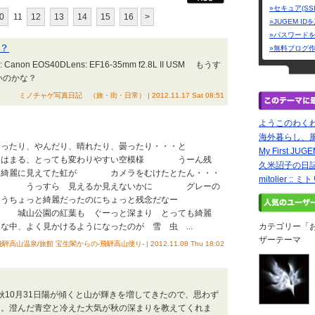
»セキュア(SS
0
11
12
13
14
15
16
>
»JUGEM I
»パスワード
？
»無料ブログ
on EOS40DLens: EF16-35mm f2.8L II USM もうす
いのかな？
ミノチャゲ写真日記 （旅・街・日常） | 2012.11.17 Sat 08:51
ようこのわく
海外暮らし、
たり、やんだり、晴れたり、曇ったり・・・と
My First JUGE
てはまる、とっても変わりやすい空模様 うーん残
久米詔子の日
リ綺麗に見えてた虹が カメラをむけたとたん・・・
mitolier :: 
すら 見えるか見えないかに グレーの
もうちょっと綺麗だったのにちょっと残念だなー
紅葉も ぐーっと深まり とっても綺麗
見かけるようになったのが 雪 虫 ...
カテゴリー「
ザーテーマ
騨高山温泉/旅館 宝生閣からの-飛騨高山便り- | 2012.11.08 Thu 18:02
る秋10月31日陽が傾くと山が輝きを増してきたので、思わず
た。澄んだ青空と冷えた大気が秋の深まりを教えてくれま