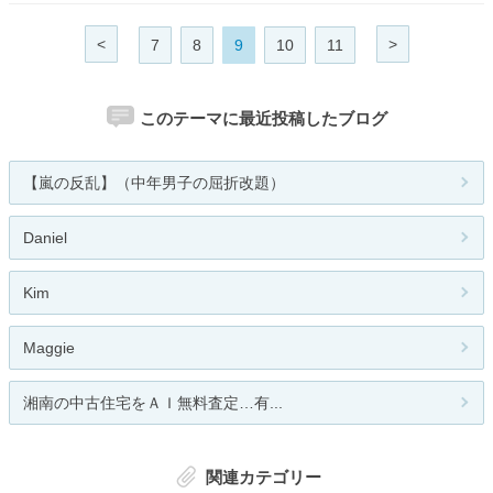
<
>
7
8
9
10
11
このテーマに最近投稿したブログ
【嵐の反乱】（中年男子の屈折改題）
Daniel
Kim
Maggie
湘南の中古住宅をＡＩ無料査定…有...
関連カテゴリー