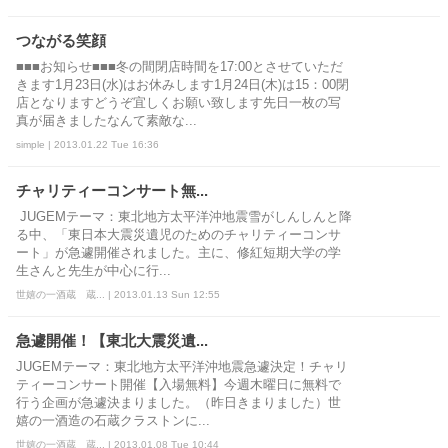
つながる笑顔
■■■お知らせ■■■冬の間閉店時間を17:00とさせていただ
きます1月23日(水)はお休みします1月24日(木)は15：00閉
店となりますどうぞ宜しくお願い致します先日一枚の写
真が届きましたなんて素敵な...
simple | 2013.01.22 Tue 16:36
チャリティーコンサート無...
JUGEMテーマ：東北地方太平洋沖地震雪がしんしんと降
る中、「東日本大震災遺児のためのチャリティーコンサ
ート」が急遽開催されました。主に、修紅短期大学の学
生さんと先生が中心に行...
世嬉の一酒蔵 蔵... | 2013.01.13 Sun 12:55
急遽開催！【東北大震災遺...
JUGEMテーマ：東北地方太平洋沖地震急遽決定！チャリ
ティーコンサート開催【入場無料】今週木曜日に無料で
行う企画が急遽決まりました。（昨日きまりました）世
嬉の一酒造の石蔵クラストンに...
世嬉の一酒蔵 蔵... | 2013.01.08 Tue 10:44