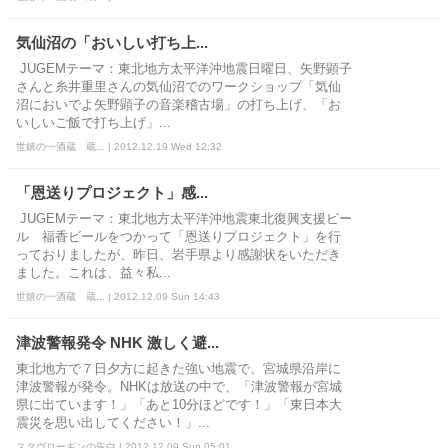
気仙沼の「おいしい打ち上...
JUGEMテーマ：東北地方太平洋沖地震日曜日、矢野顕子
さんと糸井重里さんの気仙沼でのワークショップ「気仙
沼においでよ矢野顕子の音楽稽古場」の打ち上げ、「お
いしいご飯で打ち上げ」...
世嬉の一酒蔵 蔵... | 2012.12.19 Wed 12:32
「恩送りプロジェクト」感...
JUGEMテーマ：東北地方太平洋沖地震東北復興支援ビー
ル 福香ビールをつかって「恩送りプロジェクト」を行
っておりましたが、昨日、岩手県より感謝状をいただき
ました。これは、益々私...
世嬉の一酒蔵 蔵... | 2012.12.09 Sun 14:43
津波警報発令 NHK 激しく避...
東北地方で７日夕方に起きた強い地震で、宮城県沿岸に
津波警報が発令。NHKは放送の中で、「津波警報が宮城
県に出ています！」「あと10分ほどです！」「東日本大
震災を思い出してください！」...
スタヴローギンの告白 | 2012.12.09 Sun 05:01