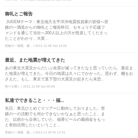
御礼とご報告
JUGEMテーマ：東北地方太平洋沖地震投資家の皆様へ世
嬉の一酒造からの御礼とご報告昨日、セキュリテ応援フ
ァンドを通じて当社へ300人以上の方が投資してくださっ
たことがわかり、大変...
世嬉の一酒蔵 蔵... | 2012.12.08 Sat 13:00
最近、また地震が増えてきた
あの東北大震災からだいぶ余震が減ってきたなと思っていたら、最近ま
た地震が増えてきた。今日の地震は久々にでかかった。思わず、棚をお
さえた。もし、東京で直下型の大震災が起きたら末恐...
悟りを開く | 2012.12.08 Sat 00:09
私達でできること・・・福...
先日、東北ひとめぐりツアーに動向しておりました。世
嬉の一の活動でも何かできないかなぁと思ったこと。ま
た、以前から企画していた、福香ビールの義捐金をもっ
と有効活用したいということ...
世嬉の一酒蔵 蔵... | 2012.11.30 Fri 12:51