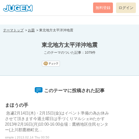
[pear_error: message="Success" code=0 mode=return level=notice
prefix="" info=""]
無料登録
ログイン
テーマトップ
お題
東北地方太平洋沖地震
東北地方太平洋沖地震
このテーマのついた記事：1079件
このテーマに投稿された記事
まほうの手
急遽2月14日(木)・2月15日(金)はイベント準備の為お休み
させて頂きます今週土曜日は手づくりマルシェinたかす
2013年2月16日(月)10:00-16:00会場：鷹栖地区住民センタ
ー(上川郡鷹栖町北...
simple | 2013.02.14 Thu 00:50