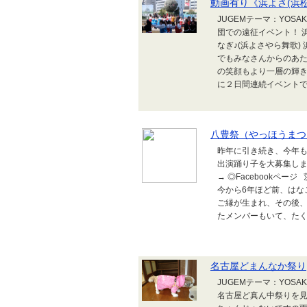
動画有り《浜よさ(浜
JUGEMテーマ：YOS
団での遠征イベント！ 
なぎ♪(浜よさやら舞歌)
でもみなさんからのあ
の笑顔もより一層の輝き
に２日間連続イベントでの
八豊祭（やっほうまつ
昨年に引き続き、今年
出演踊り子を大募集します！
→ ◎Facebookペ
今から6年ほど前、はな
ご縁が生まれ、その後
たメンバーもいて、たく
名古屋どまんなか祭り
JUGEMテーマ：YOSA
名古屋ど真ん中祭りを