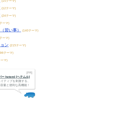
賞
(15テーマ)
賞
(12テーマ)
賞
(24テーマ)
3テーマ)
こ（習い事）
(140テーマ)
4テーマ)
ション
(215テーマ)
396テーマ)
テーマ)
[PR]
 heteml [ヘテムル]
エイティブを刺激する、
Bの大容量と便利な高機能！