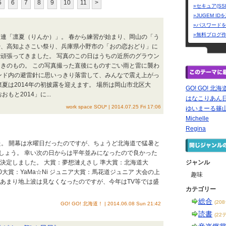
5
6
7
8
9
10
11
>
»セキュア(SS
»JUGEM I
»パスワード
»無料ブログ
連「凛夏（りんか）」。 春から練習が始まり、岡山の「う
や、高知よさこい祭り、兵庫県小野市の「おの恋おどり」に
頑張ってきました。 写真のこの日はうちの近所のグラウン
きのもの。 この写真撮った直後にものすごい雨と雷に襲わ
ンド内の避雷針に思いっきり落雷して、みんなで震え上がっ
凛夏は2014年の初披露を迎えます。 場所は岡山市北区大
GO! GO! 北海
もと2014」に...
はなこりあん
work space SOU* | 2014.07.25 Fri 17:06
ゆいまーる篠
Michelle
Regina
した。 開幕は水曜日だったのですが、ちょうど北海道で猛暑と
しょう。 幸い次の日からは平年並みになったので良かった
決定しました。 大賞：夢想漣えさし 準大賞：北海道大
ジャンル
-40大賞：YaMa☆Ni ジュニア大賞：馬花道ジュニア 大会の上
趣味
はあまり地上波は見なくなったのですが、今年はTV等では盛
カテゴリー
総合
(20
GO! GO! 北海道！ | 2014.06.08 Sun 21:42
読書
(22