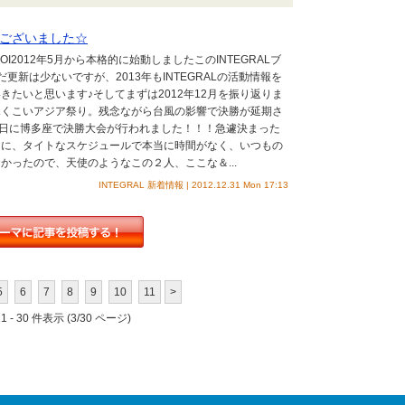
ございました☆
KOI2012年5月から本格的に始動しましたこのINTEGRALブ
更新は少ないですが、2013年もINTEGRALの活動情報を
きたいと思います♪そしてまずは2012年12月を振り返りま
ふくこいアジア祭り。残念ながら台風の影響で決勝が延期さ
8日に博多座で決勝大会が行われました！！！急遽決まった
けに、タイトなスケジュールで本当に時間がなく、いつもの
かったので、天使のようなこの２人、ここな＆...
INTEGRAL 新着情報 | 2012.12.31 Mon 17:13
5
6
7
8
9
10
11
>
 - 30 件表示 (3/30 ページ)