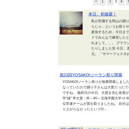
<
1
2
3
4
本日、初披露！
私が所属する岡山の踊り
らじゃ」というお祭り
参加するため、今日まで
ドでみんなで練習したと
れまして。。。 グラウ
たりしました笑 今日、
元。 「サマーフェスタおお
第23回YOSAKOIソーラン祭り閉幕
YOSAKOIソーラン祭りが無事閉幕しま
なっていたので踊り子さんは大変だったで
ですね。 最終日の今日、大賞を含む各賞が
学”縁” 準大賞：粋～IKI～北海学園大学 U
位常連チームが賞を取りましたね。 自分
り上がらなかったという印...