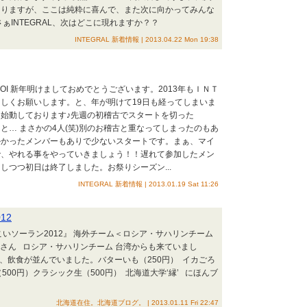
ありますが、ここは純粋に喜んで、また次に向かってみんな
ぁINTEGRAL、次はどこに現れますか？？
INTEGRAL 新着情報 | 2013.04.22 Mon 19:38
AKOI 新年明けましておめでとうございます。2013年もＩＮＴ
しくお願いします。と、年が明けて19日も経ってしまいま
Lは始動しております♪先週の初稽古でスタートを切った
なんと… まさかの4人(笑)別のお稽古と重なってしまったのもあ
かかったメンバーもありで少ないスタートです。まぁ、マイ
で、やれる事をやっていきましょう！！遅れて参加したメン
しつつ初日は終了しました。お祭りシーズン...
INTEGRAL 新着情報 | 2013.01.19 Sat 11:26
12
よさこいソーラン2012』 海外チーム＜ロシア・サハリンチーム
さん ロシア・サハリンチーム 台湾からも来ていまし
公園では、飲食が並んでいました。バターいも（250円） イカごろ
500円）クラシック生（500円） 北海道大学‘縁’ にほんブ
北海道在住。北海道ブログ。 | 2013.01.11 Fri 22:47