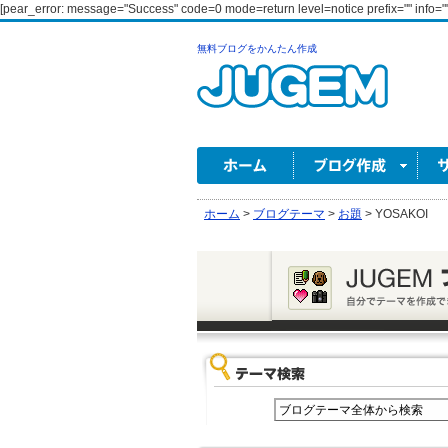
[pear_error: message="Success" code=0 mode=return level=notice prefix="" info=""
無料ブログをかんたん作成
ホーム
>
ブログテーマ
>
お題
>
YOSAKOI