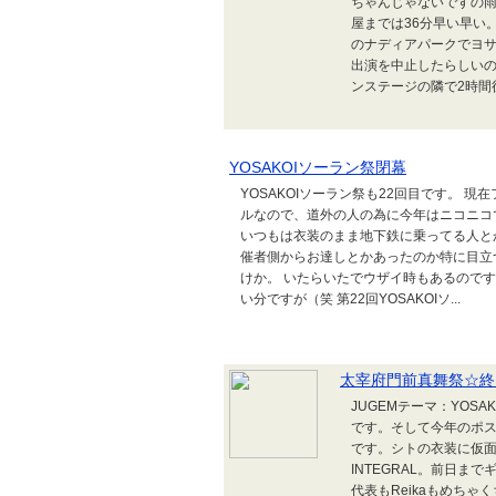
ちゃんじゃないですの
屋までは36分早い早い
のナディアパークでヨ
出演を中止したらしい
ンステージの隣で2時間
YOSAKOIソーラン祭閉幕
YOSAKOIソーラン祭も22回目です。 
ルなので、道外の人の為に今年はニコニコ
いつもは衣装のまま地下鉄に乗ってる人と
催者側からお達しとかあったのか特に目立
けか。 いたらいたでウザイ時もあるので
い分ですが（笑 第22回YOSAKOIソ...
太宰府門前真舞祭☆終
JUGEMテーマ：YOS
です。そして今年のポス
です。シトの衣装に仮面
INTEGRAL。前日
代表もReikaもめち