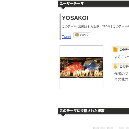
YOSAKOI
このテーマに投稿された記事：296件 | このテーマの
Tweet
よさこい
作者のブ
その他の