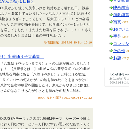
音楽鑑
松がんこ祭)１日目》
映画鑑
AKOI 風が少し強くて肌寒いけど 気持ちよく晴れた日。 歓喜
浜よさへ参加してまいりした～♪ 浜よさと言えば！ 総踊りう
演劇鑑
 浜松ぎょうざ♪ そしてそして… 祭大王～っ！！！ どの会場
写真
(37
たたかいご声援や拍手を頂けて、歓喜団メンバー１人ひとり
おけい
を増してました！ まだまだ歓喜を届けるぞ～っ！！！ さら
お楽しみと言えば！ 夜の中打ち上げ♪ ...
手芸
(24
歓喜団日記 | 2014.03.30 Sun 10:16
コレク
その他
(
り）出演踊り子大募集！
お題
(22
も「八豊祭（やっほうまつり）」への出演が確定しました！
 【八豊祭とは…】 click!→ ◎八豊祭公式ブログ click!
ージ 茨城県石岡市にある「八郷（やさと）」と呼ばれる地域。
レンタルサーバー
あなたのクリ
こりメンバーの何人かがこの地を訪れたことをきっかけに
200.71G
、八郷で合宿や練習を開催したり、東京からやさとに移住し
さんのはなこりあんがやさとを訪れその魅力に触れ...
はなこりあん日記 | 2013.09.06 Fri 12:43
KOIJUGEMテーマ：名古屋JUGEMテーマ：シーズー今日は
見に行く日なのに…どよ～ん日頃の行い悪いのだあれ？くぅ