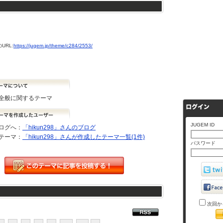
URL:
https://jugem.jp/theme/c284/2553/
全般に関するテーマ
JUGEM ID
ログへ：
「hikun298」さんのブログ
テーマ：
「hikun298」さんが作成したテーマ一覧(1件)
パスワード
次回か