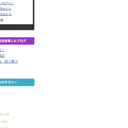
L)ログイン
Dを忘れたら
を忘れたら
作成
道！
日記
山 日々彩々
8テーマ)
テーマ)