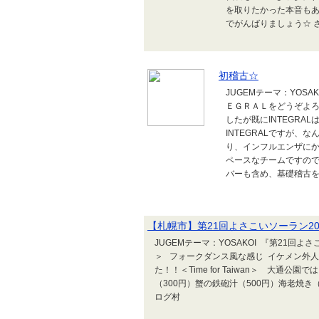
を取りたかった本音も
でがんばりましょう☆ さ
初稽古☆
JUGEMテーマ：YOS
ＥＧＲＡＬをどうぞよろ
したが既にINTEGRA
INTEGRALですが、
り、インフルエンザに
ペースなチームですの
バーも含め、基礎稽古を
【札幌市】第21回よさこいソーラン20
JUGEMテーマ：YOSAKOI 『第21回
＞ フォークダンス風な感じ イケメン外人
た！！＜Time for Taiwan＞ 大通
（300円）蟹の鉄砲汁（500円）海老焼き（
ログ村