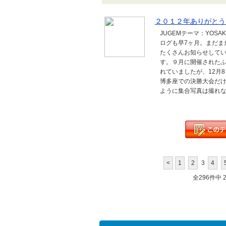
２０１２年ありがとう
JUGEMテーマ：YOSA
ログも早7ヶ月。まだまだ
たくさんお知らせしてい
す。９月に開催された
れていましたが、12月
博多座での決勝大会だ
ように集合写真は撮れな
<
1
2
3
4
全296件中 21