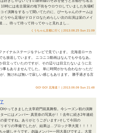
雨は好きじゃないですの新幹線のぞみを使うと京都から名古
。10時には名古屋栄の地下街をウロウロしていました矢場町
サコイ演舞をするって聞いてたのに、ぴーちゃんのチームは
のどうやら足場がドロドロなためらしい次の出演は栄のメイ
後…。待って待って待ってやっと見れまし...
くうちゃん京都に行く | 2013.08.25 Sun 21:09
現在ファイナルステージをテレビで見ています。 北海道ローカ
でも放送しています。 ニコニコ動画はなんでもやるなあ。
か目立っていたのですが、その辺りは目立たないように主
つ事もありませんでした。 単に時間がかち合わなかっただ
すが、無ければ無いで寂しい感じもあります。 勝手過ぎる言
GO! GO! 北海道！ | 2013.06.09 Sun 21:48
了
AKOIやってきました太宰府門前真舞祭。今シーズン初の演舞
ターにはメンバー･真里奈の写真が！！去年に続き2年連続
の姿ですね。ありがとうございます♪そして今回の
までギリギリの準備でしたが、結果は…ブロック準大賞！！！！
ゃくちゃ嬉しそうです。勿論メンバー一同大喜びですよ。大賞