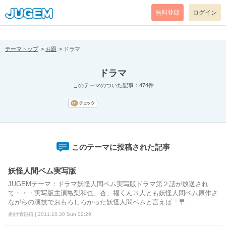
[pear_error: message="Success" code=0 mode=return level=notice
prefix="" info=""]
無料登録
ログイン
テーマトップ
お題
ドラマ
ドラマ
このテーマのついた記事：474件
このテーマに投稿された記事
妖怪人間ベム実写版
JUGEMテーマ：ドラマ妖怪人間ベム実写版ドラマ第２話が放送され
て・・・実写版主演亀梨和也、杏、福くん３人とも妖怪人間ベム原作さ
ながらの演技でおもろしろかった妖怪人間ベムと言えば「早...
番組情報箱 | 2011.10.30 Sun 02:29