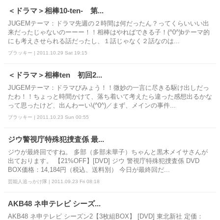
＜ドラマ＞相棒10-ten- 第...
JUGEMテーマ：ドラマ先週の２時間は何だったん？ってくらいいい出
来だったじゃないのーーー！！相棒はやればできる子！(^0^)bテーマ的
にも考えさせられる話だったし、１話じゃなく２話なのは...
ブラッキー | 2011.10.29 Sat 19:15
＜ドラマ＞相棒ten 初回2...
JUGEMテーマ：ドラマびみょう！！微妙の一言に尽きる駆け出しだっ
たわ！！ちょっと時間かけて、落ち着いて考えたら違った感想出るかな
って思ったけど、出んわーい\(^0^)／まず、メインの事件...
ブラッキー | 2011.10.23 Sun 00:55
ジウ警視庁特殊犯捜査係 最...
ジウが最終回ですね。 多部（多部未華子）ちゃんと黒木メイサさんが
出ております。 【21%OFF】[DVD] ジウ 警視庁特殊犯捜査係 DVD
BOX価格：14,184円（税込、送料別） 今日が最終回だ...
芸能人追っかけ隊 | 2011.09.23 Fri 08:18
AKB48 ネ申テレビ シーズ...
AKB48 ネ申テレビ シーズン2【3枚組BOX】 [DVD] 東北新社 定価：