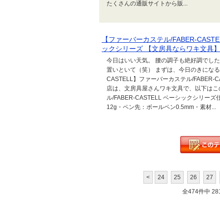
たくさんの通販サイトから販...
【ファーバーカステル/FABER-CASTE
ックシリーズ 【文房具ならワキ文具
今日はいい天気。 腰の調子も絶好調でした
置いといて（笑） まずは、今日のきになる商
CASTELL】ファーバーカステル/FABER
店は、文房具屋さんワキ文具で、以下はこ
ル/FABER-CASTELL ベーシックシリ
12g・ペン先：ボールペン0.5mm・素材...
<
24
25
26
27
全474件中 281