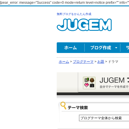
[pear_error: message="Success" code=0 mode=return level=notice prefix="" info=""
無料ブログをかんたん作成
ホーム
>
ブログテーマ
>
お題
>
ドラマ