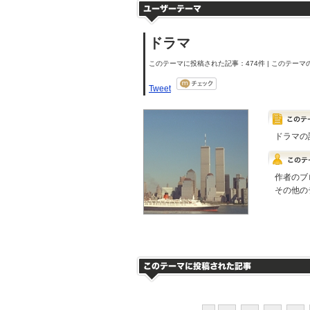
ドラマ
このテーマに投稿された記事：474件 | このテーマの
Tweet
ドラマの
作者のブ
その他の