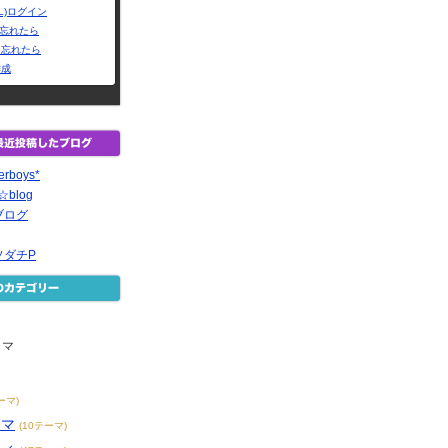
L)ログイン
Dを忘れたら
を忘れたら
作成
erboys*
f☆blog
ブログ
ソダチP
ラマ
ーマ)
ラマ
(10テーマ)