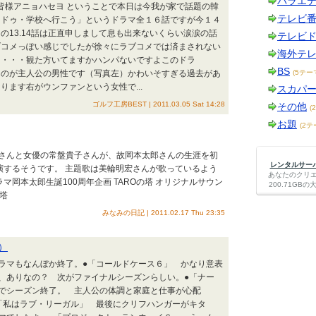
バラエ
マ皆様アニョハセヨ ということで本日は今我が家で話題の韓
テレビ
ンドゥ・学校へ行こう」というドラマ全１６話ですが今１４
の13.14話は正直申しまして息も出来ないくらい涙涙の話
テレビ
ブコメっぽい感じでしたが徐々にラブコメでは済まされない
海外テ
に・・・観た方いてますかハンパないですよこのドラ
BS
うのが主人公の男性です（写真左）かわいそすぎる過去があ
(5テー
ります右がウンファンという女性で...
スカパ
ゴルフ工房BEST | 2011.03.05 Sat 14:28
その他
(
お題
(2テ
キさんと女優の常盤貴子さんが、故岡本太郎さんの生涯を初
レンタルサーバー
演するそうです。 主題歌は美輪明宏さんが歌っているよう
あなたのクリ
ラマ岡本太郎生誕100周年企画 TAROの塔 オリジナルサウン
200.71G
の塔
みなみの日記 | 2011.02.17 Thu 23:35
）
ドラマもなんぼか終了。●「コールドケース６」 かなり意表
、ありなの？ 次がファイナルシーズンらしい。●「ナー
でシーズン終了。 主人公の体調と家庭と仕事が心配
「私はラブ・リーガル」 最後にクリフハンガーがキタ