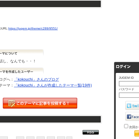
URL:
https://jugem.jp/theme/c289/9551/
話し、なんでも・・！
JUGEM ID
ログへ：
「kokouchi」さんのブログ
テーマ：
「kokouchi」さんが作成したテーマ一覧(19件)
パスワード
次回か