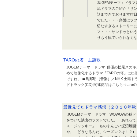
JUGEMテーマ：ドラ
流ドラマのご紹介「サ
話まできております昨日
でした・・・序盤はラ
切なすぎるストーリー
マ・・・サンドゥとい
りもう観ていられなくな
TAROの塔 主題歌
JUGEMテーマ：ドラマ 俳優の松尾スズ
めて映像化するドラマ「TAROの塔」に出
ですね。 〓島邦明（音楽）／NHK 土曜ド
ドトラック(CD) 関連商品はこちら⇒taro
最近見てたドラマ感想（２０１０年秋
JUGEMテーマ：ドラマ WOWOWの秋
をついた演出のラストでした。 あれって
ス・ジャッキー」 ものすんごい泥沼展開
や。 どうなるんだ、シーズン２は！？●