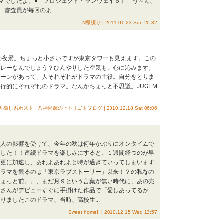
マでしたよ。●「プロジェクト・ランウェイ６」 う～ん、
審査員が毎回のよ...
N県綴り | 2011.01.23 Sun 20:32
の夜景。ちょっと小さいですが東京タワーも見えます。この
キレーなんでしょう？ひんやりした空気も、心に沁みます。
シーンがあって、人それぞれがドラマの主役。自分をとりま
行的にそれぞれのドラマ。なんかちょっと不思議。JUGEM
人癒し系ホスト・八神尚輝のヒトリゴトブログ | 2010.12.18 Sat 06:06
主人の影響を受けて、今年の秋は何年かぶりにオンタイムで
ました！！連続ドラマを楽しみにすると、１週間経つのが早
、更に加速し、あれよあれよと時が過ぎていってしまいます
ドラマを観るのは「東京ラブストーリー」以来！？の私なの
ちょっと前。。。まだ月９という言葉が無い時代に、あの売
司さんがデビューすぐに手掛けた作品で「愛しあってるか
りましたこのドラマ、当時、高校生...
Sweet home!! | 2010.12.15 Wed 13:57