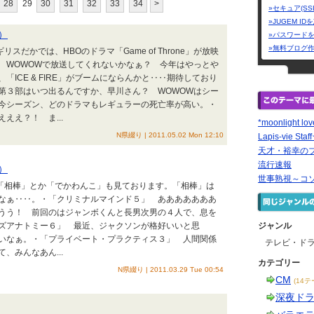
28
29
30
31
32
33
34
>
»セキュア(SS
»JUGEM I
）
»パスワード
»無料ブログ
スだかでは、HBOのドラマ「Game of Throne」が放映
 WOWOWで放送してくれないかなぁ？ 今年はやっとや
ICE & FIRE」がブームにならんかと‥‥期待しており
第３部はいつ出るんですか、早川さん？ WOWOWはシー
今シーズン、どのドラマもレギュラーの死亡率が高い。・
ええ？！ ま...
*moonlight lov
N県綴り | 2011.05.02 Mon 12:10
Lapis-vie Staf
天才・裕幸の
流行速報
）
世事熟視～コ
々「相棒」とか「でかわんこ」も見ております。「相棒」は
なぁ‥‥。・「クリミナルマインド５」 あああああああ
うう！ 前回のはジャンボくんと長男次男の４人で、息を
ズアナトミー６」 最近、ジャクソンが格好いいと思
ジャンル
いなぁ。・「プライベート・プラクティス３」 人間関係
テレビ・ド
、みんなあん...
カテゴリー
N県綴り | 2011.03.29 Tue 00:54
CM
(14テ
深夜ド