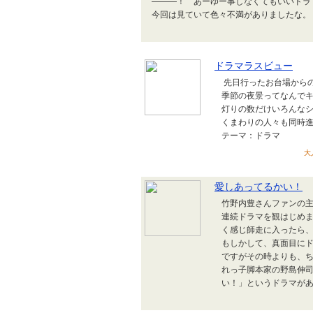
―――！ あーゆー事しなくてもいいドラ
今回は見ていて色々不満がありましたな。 
ドラマラスビュー
先日行ったお台場から
季節の夜景ってなんで
灯りの数だけいろんな
くまわりの人々も同時進
テーマ：ドラマ
大
愛しあってるかい！
竹野内豊さんファンの
連続ドラマを観はじめ
く感じ師走に入ったら
もしかして、真面目に
ですがその時よりも、
れっ子脚本家の野島伸
い！」というドラマがあ