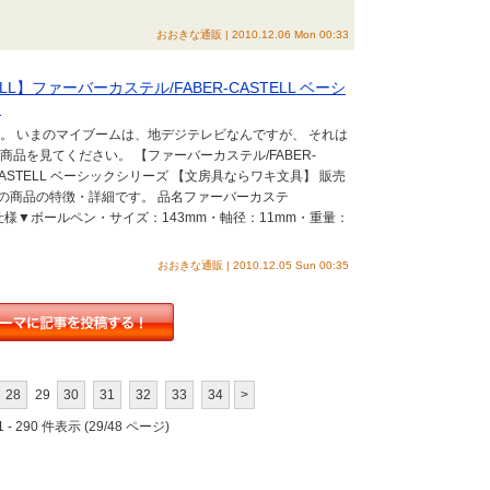
おおきな通販 | 2010.12.06 Mon 00:33
LL】ファーバーカステル/FABER-CASTELL ベーシ
】
。 いまのマイブームは、地デジテレビなんですが、 それは
品を見てください。 【ファーバーカステル/FABER-
-CASTELL ベーシックシリーズ 【文房具ならワキ文具】 販売
の商品の特徴・詳細です。 品名ファーバーカステ
ーズ仕様▼ボールペン・サイズ：143mm・軸径：11mm・重量：
おおきな通販 | 2010.12.05 Sun 00:35
28
29
30
31
32
33
34
>
 - 290 件表示 (29/48 ページ)