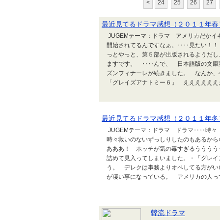
<
24
25
26
27
最近見てるドラマ感想（２０１１年春
JUGEMテーマ：ドラマ アメリカだかイギリ
開始されてるんですなぁ。‥‥見たい！！
っとやっと、第５部が出版されるようだし、「
ますです。 ‥‥んで、 日本語版の文庫
ズンフィナーレが続きました。 なんか、
「グレイズアナトミー６」 えええええええ
最近見てるドラマ感想（２０１１年冬
JUGEMテーマ：ドラマ ドラマ‥‥時
時々救いのないずっしりしたのもあるから
あああ！ ホッチが気の毒すぎるうううう
詰めて見入ってしまいました。・「グレイ
う。 デレクは事務よりオペしてる方がい
が凄い事になっている。 アメリカの人って
韓流ドラマ