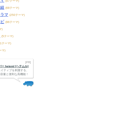
ティ
(47テーマ)
番組
(68テーマ)
ドラマ
(250テーマ)
レビ
(96テーマ)
マ)
ー
(5テーマ)
21テーマ)
ーマ)
[PR]
 heteml [ヘテムル]
エイティブを刺激する、
Bの大容量と便利な高機能！