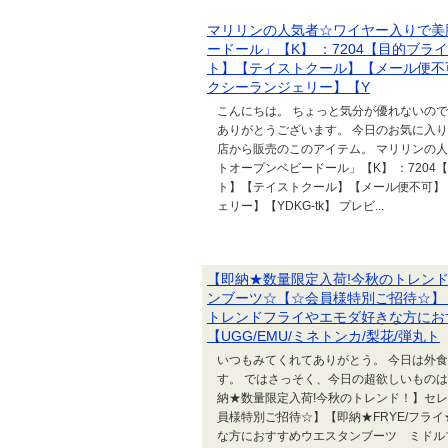
マリリンの人気者☆ワイヤー入りで美
ードール」【K】 ：7204【目的ブ
ト】【テイストクール】【メール便不可】
クシーランジェリー】【Y
こんにちは。 ちょっと気分が優れないの
ありがとうございます。 今日のお気に入
店から販売のこのアイテム。 マリリンの
トオープンベビードール」【K】 ：720
ト】【テイストクール】【メール便不可】【セ
ェリー】【YDKG-tk】 プレビ...
【即納★数量限定入荷!今秋のトレンド
ンブーツ☆【☆会員様特別ご招待☆】【
トレンドフライやエモダ好きな方にお
【UGG/EMU/ミネトンカ/梨花/弾丸ト
いつもみてくれてありがとう。 今日は外
す。 ではさっそく、今日の超欲しいものはこ
納★数量限定入荷!今秋のトレンド！】セレ
員様特別ご招待☆】【即納★FRYE/フラ
な方におすすめウエスタンブーツ ミドルブー