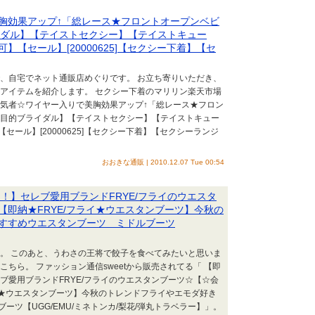
胸効果アップ↑「総レース★フロントオープンベビ
ライダル】【テイストセクシー】【テイストキュー
【セール】[20000625]【セクシー下着】【セ
で、自宅でネット通販店めぐりです。 お立ち寄りいただき、
りアイテムを紹介します。 セクシー下着のマリリン楽天市場
人気者☆ワイヤー入りで美胸効果アップ↑「総レース★フロン
4【目的ブライダル】【テイストセクシー】【テイストキュー
ール】[20000625]【セクシー下着】【セクシーランジ
おおきな通販 | 2010.12.07 Tue 00:54
！】セレブ愛用ブランドFRYE/フライのウエスタ
即納★FRYE/フライ★ウエスタンブーツ】今秋の
すすめウエスタンブーツ ミドルブーツ
食。 このあと、うわさの王将で餃子を食べてみたいと思いま
ちら。 ファッション通信sweetから販売されてる「 【即
ブ愛用ブランドFRYE/フライのウエスタンブーツ☆【☆会
イ★ウエスタンブーツ】今秋のトレンドフライやエモダ好き
ツ【UGG/EMU/ミネトンカ/梨花/弾丸トラベラー】」。