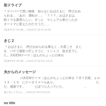
初ドライブ
＊スーパーで買い物後 知らないおばさまに 呼び止め
られる…「あの 運転が…」「？？？」おばさまは、
軽トラを愛用らしい。ずっと マニュアル車だったが
オートマに変えたのだそうだ。...
｢絵本ｻｲﾄ/ﾋﾞｽｹｯﾄ村... | 2010.07.30 Fri 10:29
きじ２
＊おばさまに 呼び止められる事なく…今度こそ きじ
を パチリ撮影☆忙しそうに トットコ 急ぎ足でし
た。JUGEMテーマ：ほんのちょっとの幸せ
｢絵本ｻｲﾄ/ﾋﾞｽｹｯﾄ村... | 2010.07.22 Thu 10:15
夫からのメッセージ
ＪUGEMテーマ：ほんのちょっとの幸せ ７月７日夜、ｐｍ
１９：１９ にケータイメールあり。 た
だ、感謝です。 とぽつり入っていた。 ...
負け犬レイ子さん... | 2010.07.09 Fri 02:24
no title