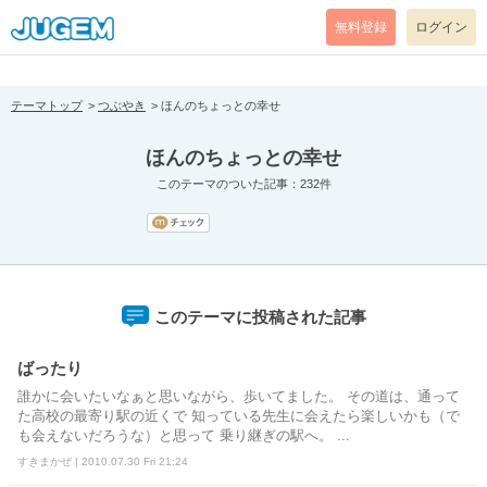
[pear_error: message="Success" code=0 mode=return level=notice
prefix="" info=""]
無料登録
ログイン
テーマトップ
つぶやき
ほんのちょっとの幸せ
ほんのちょっとの幸せ
このテーマのついた記事：232件
このテーマに投稿された記事
ばったり
誰かに会いたいなぁと思いながら、歩いてました。 その道は、通って
た高校の最寄り駅の近くで 知っている先生に会えたら楽しいかも（で
も会えないだろうな）と思って 乗り継ぎの駅へ。 ...
すきまかぜ | 2010.07.30 Fri 21:24