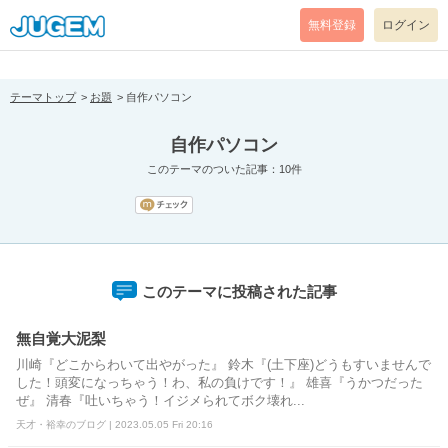
[pear_error: message="Success" code=0 mode=return level=notice
prefix="" info=""]
無料登録
ログイン
テーマトップ
お題
自作パソコン
自作パソコン
このテーマのついた記事：10件
このテーマに投稿された記事
無自覚大泥梨
川崎『どこからわいて出やがった』 鈴木『(土下座)どうもすいませんで
した！頭変になっちゃう！わ、私の負けです！』 雄喜『うかつだった
ぜ』 清春『吐いちゃう！イジメられてボク壊れ...
天才・裕幸のブログ | 2023.05.05 Fri 20:16