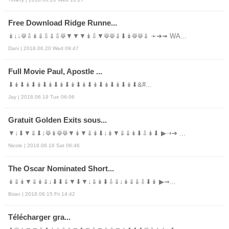
Free Download Ridge Runne...
↡↓↓⟱⇩↡⇓⇩⇓⇩⟱▼▼▼↡⇩▼⟱⟱⇓⬇↡⟱⟱⇓ ➛➜➟ WA...
Dani | 2018.06.20 Wed 09:47
Full Movie Paul, Apostle ...
⬇↡⬇↡⬇↡⬇↡⬇↡⬇↡⬇↡⬇↡⬇↡⬇↡⬇↡⬇&#...
Jay | 2018.06.19 Tue 06:06
Gratuit Golden Exits sous...
▼↓⬇▼⇓⬇↓⟱↡⟱⟱▼↡▼⇓↡⬇↓↡▼⇓⇓↡⬇⇩↡⬇ ▶➝➔ ...
Nicole | 2018.06.16 Sat 06:46
The Oscar Nominated Short...
↡⇓↡▼⇓↡⇓↓⬇⬇⇓▼⬇▼↓⇓↡⬇⇩⇓↓↡⇓⇓⇩⬇↡ ▶➞...
Brian | 2018.06.15 Fri 14:42
Télécharger gra...