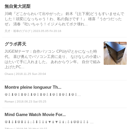
無自覚大泥梨
川崎『どこからわいて出やがった』 鈴木『(土下座)どうもすいませんで
した！頭変になっちゃう！わ、私の負けです！』 雄喜『うかつだった
ぜ』 清春『吐いちゃう！イジメられてボク壊れ...
天才・裕幸のブログ | 2023.05.05 Fri 20:16
グラボ昇天
JUGEMテーマ：自作パソコン CPUがi7とかになった時
代。 喜び勇んでパソコン工房に走り、 なけなしの小遣い
はたいて手に入れました。 あれからウン年。 自分で組み
上げたPC...
Chaos | 2018.11.25 Sun 20:04
Montre pleine longueur Th...
⟱⇩⬇⟱⇩⬇⟱⇩⬇⟱⇩⬇⟱⇩⬇⟱⇩⬇⟱⇩⬇⟱⇩...
Roman | 2018.06.23 Sat 05:25
Mind Game Watch Movie For...
⟱⬇⇓⬇⟱⬇⇓⇓↓⇩⬇⇩⇓↡▼↡▼⇓↡↓⇩↡⟱⟱⇓⇩⇓ ...
Tiffany | 2018.06.20 Wed 10:27