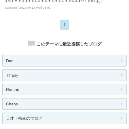
⬇⟱↡▼▼⇩⬇↡↡⇩⇓▼⬇▼⇩▼⇓⇩▼↡⬇⬇⬇⟱⇩↡↡↓⬇͜...
Benjamin | 2018.06.13 Wed 03:01
1
このテーマに最近投稿したブログ
Dani
Tiffany
Roman
Chaos
天才・裕幸のブログ