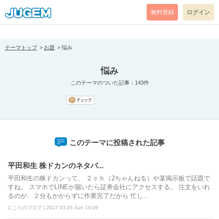
[pear_error: message="Success" code=0 mode=return level=notice
prefix="" info=""]
無料登録
ログイン
テーマトップ
お題
悩み
悩み
このテーマのついた記事：143件
このテーマに投稿された記事
平田和生 株ドカンのネタバ...
平田和生の株ドカンって、 ２ｃｈ（2ちゃんねる）や某掲示板で話題で
すね。 スマホでLINEが届いたら証券会社にアクセスする。 注文をいれ
るのが、２分もかからずに作業完了だから 忙し...
にこらのブログ | 2017.03.05 Sun 19:09