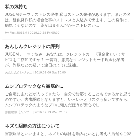
私の気持ち
JUGEMテーマ：ストレス発作 私はストレス発作があります。またの名
は、疑似発作私の場合仕事のストレスと人込みで出ます。この発作は、
病気じゃないので、薬が出ませんだからストレスが...
My First JUGEM | 2016.10.28 Fri 05:00
あんしんクレジットの評判
JUGEMテーマ：悩み あなたは、クレジットカード現金化というサー
ビスをご存知ですか？ 一昔前、悪質なクレジットカード現金化業者
が、詐欺などの疑いで連日のように逮捕...
あんしんクレジッ... | 2016.08.06 Sat 15:00
ムシプロテックなら徹底的...
ご自宅に虫などが入ってきたら、自分で対応することもできるかと思う
のですが、害虫駆除となりますと、いろいろとリスクも多いですから、
ムシプロテックのようなプロに頼んだほうが安心でし...
害虫駆除【ムシプ... | 2016.07.13 Wed 21:32
ネズミ駆除の方法について
害獣駆除といいますと、ネズミの駆除を頼みたいとお考えの店舗やご家