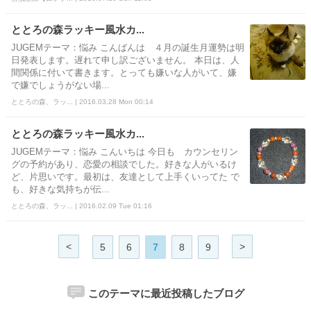
ととろの森ラッキー風水カ...
JUGEMテーマ：悩み こんばんは ４月の誕生月運勢は明
日発表します。遅れて申し訳ございません。 本日は、人
間関係に付いて書きます。とっても嫌いな人がいて、嫌
で嫌でしょうがない場...
ととろの森、ラッ... | 2016.03.28 Mon 00:14
ととろの森ラッキー風水カ...
JUGEMテーマ：悩み こんいちは 今日も カウンセリン
グの予約があり、恋愛の相談でした。好きな人がいるけ
ど、片思いです。最初は、友達として上手くいってた で
も、好きな気持ちが伝...
ととろの森、ラッ... | 2016.02.09 Tue 01:16
<
>
5
6
7
8
9
このテーマに最近投稿したブログ