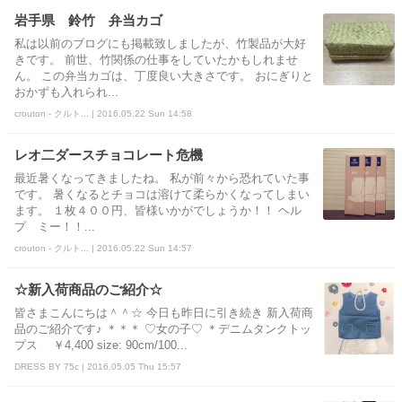
岩手県 鈴竹 弁当カゴ
私は以前のブログにも掲載致しましたが、竹製品が大好
きです。 前世、竹関係の仕事をしていたかもしれませ
ん。 この弁当カゴは、丁度良い大きさです。 おにぎりと
おかずも入れられ...
crouton - クルト... | 2016.05.22 Sun 14:58
レオ二ダースチョコレート危機
最近暑くなってきましたね。 私が前々から恐れていた事
です。 暑くなるとチョコは溶けて柔らかくなってしまい
ます。 １枚４００円、皆様いかがでしょうか！！ ヘル
プ ミー！！...
crouton - クルト... | 2016.05.22 Sun 14:57
☆新入荷商品のご紹介☆
皆さまこんにちは＾＾☆ 今日も昨日に引き続き 新入荷商
品のご紹介です♪ ＊＊＊ ♡女の子♡ ＊デニムタンクトッ
プス ￥4,400 size: 90cm/100...
DRESS BY 75c | 2016.05.05 Thu 15:57