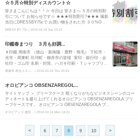
☆５月☆特別ディスカウント☆
皆さまこんにちは＾＾☆ 今日は 皆さまへ ５月の特別割
引について お知らせです☆ ★★★特別割引?★★★ 撮影
当日にDRESSBY75cで お買い物をされた方 ３０%O...
DRESS BY 75c | 2016.04.16 Sat 15:21
印鑑春まつり ３月も好調...
＃印鑑 周南市 （徳山・新南陽・鹿野・熊毛） 下松市・
光市・周東町 玖珂町・柳井市の皆様 実印・銀行印・会
社印・ゴム印 名刺・封筒、ハガキ印刷・Ｔシャツプリ...
周南市 和光スタン... | 2016.03.24 Thu 20:31
オロビアンコ OBSENZAREGOL...
サイトマップ ＞ ブリーフケース 暗くなりがちなビジネスシーンのコー
ディネートを盛り上げてくれるオロビアンコ OBSENZAREGOLA ブリ
ーフケースです。 オロビアンコ OBSENZAREGOLA ブ...
オロビアンコ 激安... | 2016.03.14 Mon 19:21
<
>
6
7
8
9
10