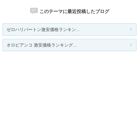
このテーマに最近投稿したブログ
ゼロハリバートン激安価格ランキン...
オロビアンコ 激安価格ランキング...
gunshopf公式ブログ
GREEN＆BROWN
Silver Fox
関連カテゴリー
ネット通販
お取り寄せ
その他
お題