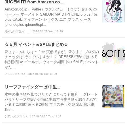
JUGEM IT! from Amazon.co....
Amazon.co.jp： valfre ( ヴァルフェー ) ロサンゼルス の
セーラー マーメイド SAILOR MAID IPHONE 6 plus / 6s
plus CASE アイフォン シックス エス プラス ケース
iphone6plus iphone6spl...
海外セレブ愛用 ... | 2016.04.27 Wed 12:29
☆５月 イベント＆SALEまとめ☆
皆さまこんにちは＾＾☆ 突然ですが、皆さま！ ブログの
チェックは 行っていますか！？ DRESSBY75cでは ５月
特別割引や ゴールデンウィーク期間中の SALE,イベント
がた...
DRESS BY 75c | 2016.04.26 Tue 11:29
リーフファインダー 水中生...
水中の生き物を見つけたときにとっても便利！ グレート
バリアリーフや暖かい海に生息する生き物が紹介されて
いるミニ図鑑 選べる2種類 プラスチック製 $55 耐水紙
$26...
ケアンズ ブログ /... | 2016.04.26 Tue 11:12