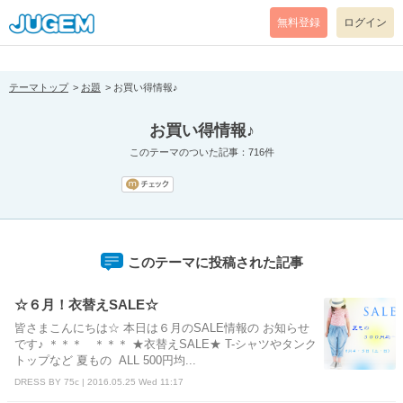
[pear_error: message="Success" code=0 mode=return level=notice
prefix="" info=""]
無料登録
ログイン
テーマトップ
お題
お買い得情報♪
お買い得情報♪
このテーマのついた記事：716件
このテーマに投稿された記事
☆６月！衣替えSALE☆
皆さまこんにちは☆ 本日は６月のSALE情報の お知らせ
です♪ ＊＊＊ ＊＊＊ ★衣替えSALE★ T-シャツやタンク
トップなど 夏もの ALL 500円均...
DRESS BY 75c | 2016.05.25 Wed 11:17