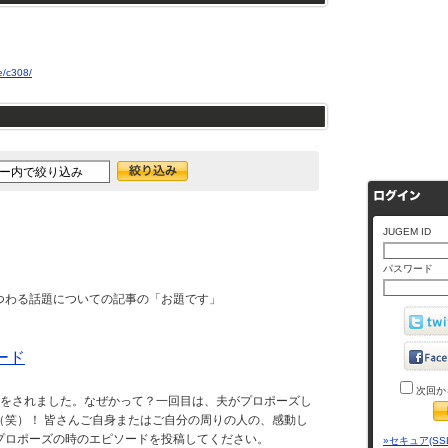
e/c308/
JUGEM ID
パスワード
まつわる話題についての記事の「お題です」
ード
次回か
ズをされました。なぜかって？一回目は、夫がプロポーズし
（笑）！ 皆さんご自身またはご自分の周りの人の、感動し
プロポーズの時のエピソードを投稿してください。
»セキュア(SS