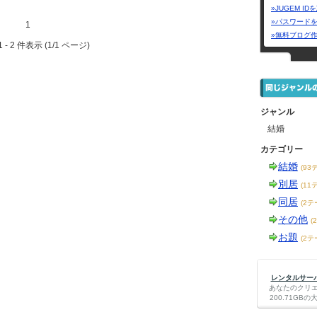
»JUGEM I
»パスワード
1
»無料ブログ
 - 2 件表示 (1/1 ページ)
ジャンル
結婚
カテゴリー
結婚
(93
別居
(11
同居
(2テ
その他
(
お題
(2テ
レンタルサーバー
あなたのクリ
200.71G