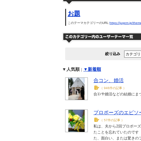
お題
このテーマカテゴリーのURL:
https://jugem.jp/them
絞り込み
▼人気順
▼新着順
｜
合コン、婚活
（
946件の記事
）
合ｺﾝや婚活などの結婚に
プロポーズのエピソ
（
57件の記事
）
私は、夫から2回プロポー
たことを忘れていたのです
た、面白い、または驚きの