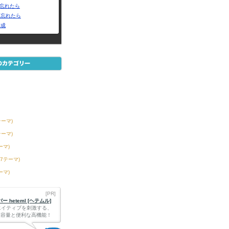
Dを忘れたら
を忘れたら
作成
テーマ)
テーマ)
ーマ)
27テーマ)
ーマ)
[PR]
 heteml [ヘテムル]
エイティブを刺激する、
Bの大容量と便利な高機能！