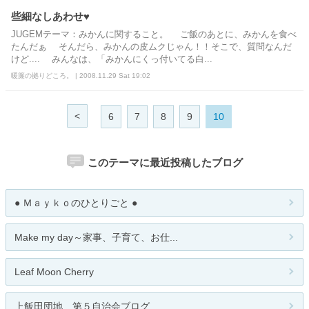
些細なしあわせ♥
JUGEMテーマ：みかんに関すること。 ご飯のあとに、みかんを食べ
たんだぁ そんだら、みかんの皮ムクじゃん！！そこで、質問なんだ
けど.... みんなは、「みかんにくっ付いてる白...
暖簾の拠りどころ。 | 2008.11.29 Sat 19:02
<
6
7
8
9
10
このテーマに最近投稿したブログ
● Ｍａｙｋｏのひとりごと ●
Make my day～家事、子育て、お仕...
Leaf Moon Cherry
上飯田団地 第５自治会ブログ