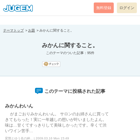
[pear_error: message="Success" code=0 mode=return level=notice
prefix="" info=""]
無料登録
ログイン
テーマトップ
お題
みかんに関すること。
みかんに関すること。
このテーマのついた記事：95件
このテーマに投稿された記事
みかんわいん
がまごおりみかんわいん。 サロンのお姉さんに買って
きてもらった！実に一年越しの想いが叶いましたよん。
味は…甘くてすっきりして美味しかったです。辛くて渋
いワイン苦手...
変態とゆう名の紳... | 2009.03.16 Mon 15:49