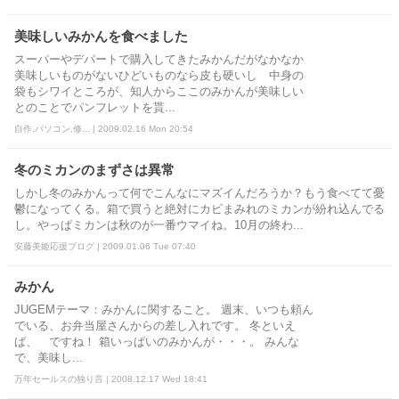
美味しいみかんを食べました
スーパーやデパートで購入してきたみかんだがなかなか
美味しいものがないひどいものなら皮も硬いし 中身の
袋もシワイところが、知人からここのみかんが美味しい
とのことでパンフレットを貰...
自作,パソコン,修... | 2009.02.16 Mon 20:54
冬のミカンのまずさは異常
しかし冬のみかんって何でこんなにマズイんだろうか？もう食べてて憂
鬱になってくる。箱で買うと絶対にカビまみれのミカンが紛れ込んでる
し。やっぱミカンは秋のが一番ウマイね。10月の終わ...
安藤美姫応援ブログ | 2009.01.06 Tue 07:40
みかん
JUGEMテーマ：みかんに関すること。 週末、いつも頼ん
でいる、お弁当屋さんからの差し入れです。 冬といえ
ば、 ですね！ 箱いっぱいのみかんが・・・。 みんな
で、美味し...
万年セールスの独り言 | 2008.12.17 Wed 18:41