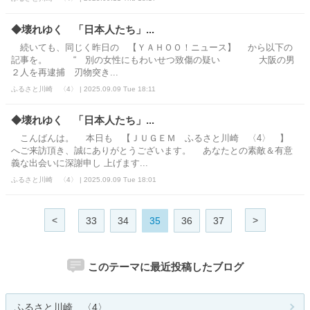
◆壊れゆく 「日本人たち」...
続いても、同じく昨日の 【ＹＡＨＯＯ！ニュース】 から以下の
記事を。 “ 別の女性にもわいせつ致傷の疑い 大阪の男
２人を再逮捕 刃物突き...
ふるさと川崎 〈4〉 | 2025.09.09 Tue 18:11
◆壊れゆく 「日本人たち」...
こんばんは。 本日も 【ＪＵＧＥＭ ふるさと川崎 〈4〉 】
へご来訪頂き、誠にありがとうございます。 あなたとの素敵＆有意
義な出会いに深謝申し 上げます...
ふるさと川崎 〈4〉 | 2025.09.09 Tue 18:01
<
>
33
34
35
36
37
このテーマに最近投稿したブログ
ふるさと川崎 〈4〉