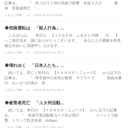
記事を。 “ 米コロラド州の高校で銃撃 生徒２人が 重
体 容疑者死亡 ” ...
ふるさと川崎 〈4〉 | 2025.09.12 Fri 18:44
◆危険運転は 「殺人行為」...
こんばんは。 本日も 【ＪＵＧＥＭ ふるさと川崎 〈4〉 】
へご来訪頂き、誠にありがとうございます。 あなたとの素敵＆有意
義な出会いに深謝申し 上げます。...
ふるさと川崎 〈4〉 | 2025.09.11 Thu 18:17
◆壊れゆく 「日本人たち」...
続いても、同じく昨日の 【ＹＡＨＯＯ！ニュース】 から以下の
記事を。 “ 帰宅途中の女性が被害 マフラーで 首絞め暴
行、わいせつ行為か 容...
ふるさと川崎 〈4〉 | 2025.09.11 Thu 18:17
◆被害者死亡 「ユタ州活動...
続いては、本日の 【ＹＡＨＯＯ！ニュース】 から 以下の記事
を。 “ 米保守系活動家カーク氏が死亡 イベントで銃
撃 トランプ氏支持者 &rdquo...
ふるさと川崎 〈4〉 | 2025.09.11 Thu 18:17