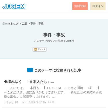
[pear_error: message="Success" code=0 mode=return level=notice
prefix="" info=""]
無料登録
ログイン
テーマトップ
全般
事件・事故
事件・事故
このテーマのついた記事：9875件
このテーマに投稿された記事
◆壊れゆく 「日本人たち」...
こんにちは。 本日も 【ＪＵＧＥＭ ふるさと川崎 〈4〉 】
へご来訪頂き、誠にありがとうございます。 あなたとの素敵＆有意
義な出会いに深謝申し 上げます。...
ふるさと川崎 〈4〉 | 2025.09.25 Thu 14:52