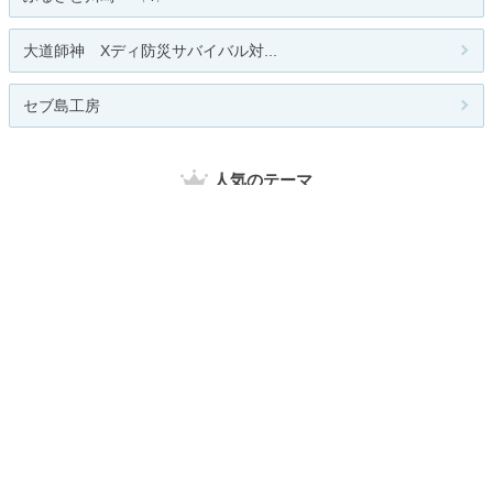
大道師神 Xディ防災サバイバル対...
セブ島工房
人気のテーマ
社会の出来事
裁判
関連カテゴリー
全般
芸能
海外
経済
スポーツ
その他
お題