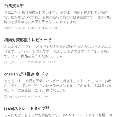
台風接近中
台風17号と18号が接近しています。 その上、前線も停滞しているの
で、雨がすごいですね。 台風の進行方向の方は要注意です！ 雨が沢山
降ると洗濯物もお布団も干せなくて 嫌ですよね・...
結婚式アルバムの... | 2015.09.08 Tue 11:28
梅雨対策応援！レビューで...
おはようさんです。 どうですか？今日の調子？ なんかちょっと気にな
ります。 どうも、管理人です。 なんとか起きてます。(^_^;) とりあえ
ず、ヒット商品を見てください。 こん...
買い物テクニック | 2015.09.06 Sun 01:33
cherish 折り畳み 傘 ドッ...
どうもです。 今日も元気にハッピーに行きましょう。 久しぶりにお出
かけです。 テレビで見たカレーラーメンを食べてきます。 話は変わっ
て、今日のお題は、これ。 気になるアイ...
買い物くん | 2015.09.02 Wed 01:36
[sale]ストレートタイプ登...
こんにちは。きょうのお得情報です。 [sale]ストレートタイプ登場！Dr.