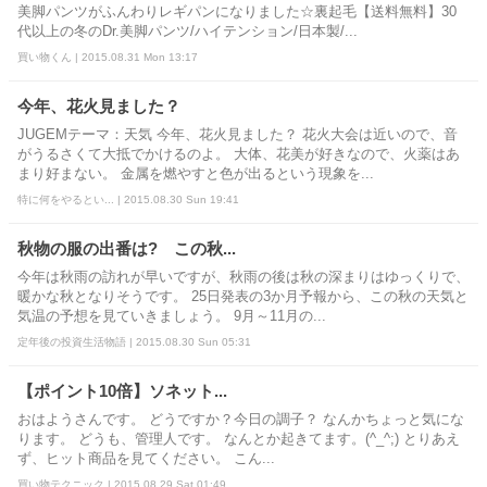
美脚パンツがふんわりレギパンになりました☆裏起毛【送料無料】30
代以上の冬のDr.美脚パンツ/ハイテンション/日本製/...
買い物くん | 2015.08.31 Mon 13:17
今年、花火見ました？
JUGEMテーマ：天気 今年、花火見ました？ 花火大会は近いので、音
がうるさくて大抵でかけるのよ。 大体、花美が好きなので、火薬はあ
まり好まない。 金属を燃やすと色が出るという現象を...
特に何をやるとい... | 2015.08.30 Sun 19:41
秋物の服の出番は? この秋...
今年は秋雨の訪れが早いですが、秋雨の後は秋の深まりはゆっくりで、
暖かな秋となりそうです。 25日発表の3か月予報から、この秋の天気と
気温の予想を見ていきましょう。 9月～11月の...
定年後の投資生活物語 | 2015.08.30 Sun 05:31
【ポイント10倍】ソネット...
おはようさんです。 どうですか？今日の調子？ なんかちょっと気にな
ります。 どうも、管理人です。 なんとか起きてます。(^_^;) とりあえ
ず、ヒット商品を見てください。 こん...
買い物テクニック | 2015.08.29 Sat 01:49