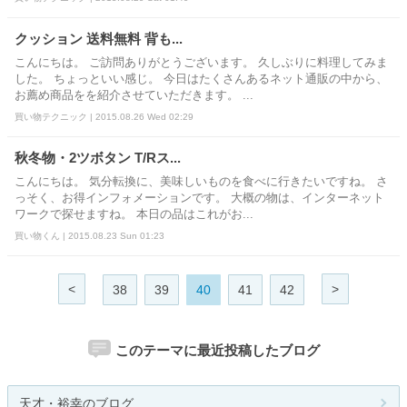
クッション 送料無料 背も...
こんにちは。 ご訪問ありがとうございます。 久しぶりに料理してみま
した。 ちょっといい感じ。 今日はたくさんあるネット通販の中から、
お薦め商品をを紹介させていただきます。 ...
買い物テクニック | 2015.08.26 Wed 02:29
秋冬物・2ツボタン T/Rス...
こんにちは。 気分転換に、美味しいものを食べに行きたいですね。 さ
っそく、お得インフォメーションです。 大概の物は、インターネット
ワークで探せますね。 本日の品はこれがお...
買い物くん | 2015.08.23 Sun 01:23
<
>
38
39
40
41
42
このテーマに最近投稿したブログ
天才・裕幸のブログ