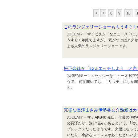
<
7
8
9
10
このランジェリーショーももうすぐ１
JUGEMテーマ：セクシーなニュース ベ
うすぐ１年経ちますが、 気がつけばアク
まも人気のランジェリーショーです。
松下奈緒が「ねえエッチしよう」と言
JUGEMテーマ：セクシーなニュース 松
うで。 何度聞いても、「リッチ」にしか
え。
完璧な長澤まさみ伊勢谷友介熱愛はカ
JUGEMテーマ：AKB48 先日、俳優の
の長澤だが、深い悩みがあるという。｢幼
プレックスだったそうです。女優になって
いたり、余計なストレスがあったといいます