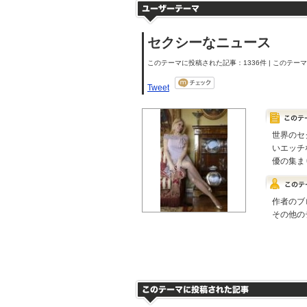
セクシーなニュース
このテーマに投稿された記事：1336件 | このテーマの
Tweet
世界のセ
いエッチ
優の集ま
作者のブ
その他の