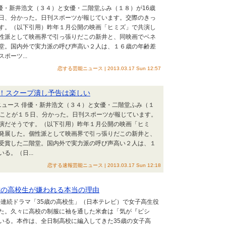
俳優・新井浩文（３４）と女優・二階堂ふみ（１８）が16歳
日、分かった。日刊スポーツが報じています。交際のきっ
す。（以下引用）昨年１月公開の映画「ヒミズ」で共演し
性派として映画界で引っ張りだこの新井と、同映画でベネ
堂。国内外で実力派の呼び声高い２人は、１６歳の年齢差
ーツ...
恋する芸能ニュース | 2013.03.17 Sun 12:57
！スクープ潰し予告は楽しい
ニュース 俳優・新井浩文（３４）と女優・二階堂ふみ（１
ることが１５日、分かった。日刊スポーツが報じています。
演だそうです。（以下引用）昨年１月公開の映画「ヒミ
発展した。個性派として映画界で引っ張りだこの新井と、
受賞した二階堂。国内外で実力派の呼び声高い２人は、１
。（日...
恋する速報芸能ニュース | 2013.03.17 Sun 12:18
歳の高校生が嫌われる本当の理由
トの連続ドラマ「35歳の高校生」（日本テレビ）で女子高生役
た。久々に高校の制服に袖を通した米倉は「気が『ピシ
いる。本作は、全日制高校に編入してきた35歳の女子高