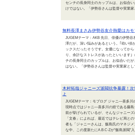
センチの長身同士のカップルは、お似合い
けではない。「伊勢谷さんは監督や実業家とし
無料長澤まさみ伊勢谷友介熱愛はカモ
JUGEMテーマ：AKB 先日、俳優の伊
澤だが、深い悩みがあるという。｢幼い頃
ックスだったそうです。女優になってから
り、余計なストレスがあったといいます｣（
チの長身同士のカップルは、お似合いだが
はない。「伊勢谷さんは監督や実業家としても
木村拓哉ジャニーズ派閥抗争暴露！次世
よ
JUGEMテーマ：モブログ ジャニ―喜多
現時点ではジャニ―喜多川の姪である藤島
前が挙げられているが、そんなジャニーズ
「文春」によれば、最近ではテレビ局との
者も「ジャニーさんは、飯島氏のマネジメ
な中、この度新たにA.B.C-Zが“飯島派閥”入り