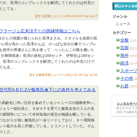
だが、長澤のコンプレックスを解消してくれたのは外見だ
ても...
恋する芸能ニュース | 2013.03.19 Tue 14:17
ジャンル
ニュース
フラージュ広末涼子との因縁情報はこちら
カテゴリー
勢谷友介との熱愛が報じられた長澤まさみ。スタイルも抜群の長
全般
(11
から背が高かった長澤さんは、のっぽな自分が嫌でコンプレ
芸能
(62
も相手の男優さんに気を使って、ぺったんこの靴を履いた
海外
仕事関係者）長澤の身長は168センチ、伊勢谷は180セン
(54
、長澤のコンプレックスを解消してくれたのは外見だけで
経済
(12
活...
スポー
恋する速報芸能ニュース | 2013.03.19 Tue 14:06
その他
(
お題
(13
代型A.B.C-Zが飯島氏傘下にの条件を考えてみる
川の高齢化に伴い注目を集めているジャニーズの後継者争い。
レンタルサーバー
あなたのクリ
ジェリー副社長と、ＳＭＡＰを育てた飯島女史の２人の名
200.71G
の派閥争いについて木村拓哉の発言が物議を醸している。
つながりが強い飯島氏が一歩リードしており、キー局関係
ント能力を高く評価している」とコメントしていた。そん
した...