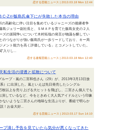
恋する芸能ニュース | 2013.03.18 Mon 12:44
B.C-Zが飯島氏傘下にが失敗した本当の理由
多川の高齢化に伴い注目を集めているジャニーズの後継者争
藤島ジェリー副社長と、ＳＭＡＰを育てた飯島女史の２人
ーズの派閥争いについて木村拓哉の発言が物議を醸してい
とのつながりが強い飯島氏が一歩リードしており、キー局
ジメント能力を高く評価している」とコメントしていた。
”入りし...
恋する速報芸能ニュース | 2013.03.18 Mon 12:40
天私生活の浸透と拡散について
グループ・嵐の二宮和也さん（29）が、2013年3月13日放
ビ系）に出演した。嵐といえば先日発売したシングル
1週目で75万枚以上を売り上げる大ヒットを飛ばし、二宮さん個人でも
に出演しているなど、今をときめく大人気アイドルという印象
かないような二宮さんの地味な生活ぶりが、番組で明らか
！お金大好...
恋する芸能ニュース | 2013.03.17 Sun 14:10
ープ潰し予告を見ていたら気分が悪くなってきた