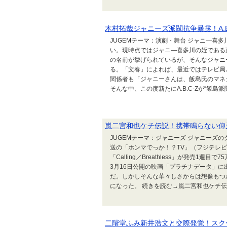
木村拓哉ジャニーズ派閥抗争暴露！A.
JUGEMテーマ：演劇・舞台 ジャニ―喜
い。現時点ではジャニ―喜多川の姪である
の名前が挙げられているが、そんなジャニ
る。「文春」によれば、最近ではテレビ局
関係者も「ジャニーさんは、飯島氏のマネ
そんな中、この度新たにA.B.C-Zが“飯島派閥
嵐二宮和也ケチ伝説！携帯鳴らない仰
JUGEMテーマ：ジャニーズ ジャニーズの
送の「ホンマでっか！？TV」（フジテレ
「Calling／Breathless」が発売
3月16日公開の映画「プラチナデータ」
だ。しかしそんな華々しさからは想像もつ
になった。 続きを読む→嵐二宮和也ケチ伝説
二階堂ふみ新井浩文と交際発覚！スク