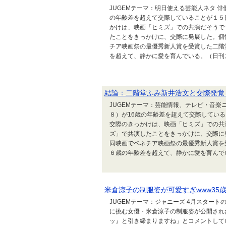
JUGEMテーマ：明日使える芸能人ネタ 
の年齢差を超えて交際していることが１５
かけは、映画「ヒミズ」での共演だそうで
たことをきっかけに、交際に発展した。個
チア映画祭の最優秀新人賞を受賞した二階
を超えて、静かに愛を育んでいる。（日刊スポ
結論：二階堂ふみ新井浩文と交際発覚
JUGEMテーマ：芸能情報、テレビ・音楽
８）が16歳の年齢差を超えて交際してい
交際のきっかけは、映画「ヒミズ」での共
ズ」で共演したことをきっかけに、交際に
同映画でベネチア映画祭の最優秀新人賞を
６歳の年齢差を超えて、静かに愛を育んでいる
米倉涼子の制服姿が可愛すぎwww35
JUGEMテーマ：ジャニーズ 4月スター
に挑む女優・米倉涼子の制服姿が公開され
ッ』と引き締まりますね」とコメントして