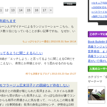
»セキュア(SS
»JUGEM I
11
12
13
14
15
16
17
>
»パスワード
»無料ブログ
年経ちます
ラルーシ人デザイナーによるランジェリーショー こちら、も
セス数１位になっていることが多い記事ですね。 なぜか、い
ちょっぴりセクシー通信 | 2013.03.31 Sun 18:14
Book Bullet
高級ランジェリ
世界発信 ｇ
ってるように聞こえるらしい
高級ランジェリ
下奈緒が「エッチしよう」と言ってるように聞こえるCMだそ
君がいて僕が
聞こえない。 表情とか抑揚とかが、そう思わせるのかもね
何でも渉猟するブログ | 2013.03.23 Sat 15:27
カテゴリー「
ザーテーマ
モフラージュ広末涼子との因縁など存在しない
伊勢谷友介との熱愛が報じられた長澤まさみ。スタイルも抜群
い頃から背が高かった長澤さんは、のっぽな自分が嫌でコン
からも相手の男優さんに気を使って、ぺったんこの靴を履
｣（仕事関係者）長澤の身長は168センチ、伊勢谷は180