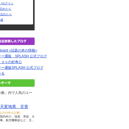
L)ログイン
Dを忘れたら
を忘れたら
作成
in Board =話題の本の情報=
ー通販 SPLASH 公式ブログ
ｉｄｏの好奇心
ー通販SPLASH 公式ブログ
いる
全般」内で人気のユー
天変地異、災害
(2203件の記事)
国内外の、地震、津波、火
事、航空機事故など、天...