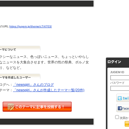
URL:
https://jugem.jp/theme/c7/4703/
クシーなニュース、色っぽいニュース、ちょっといやらし
なニュースを大集合させます。世界の性の祭典、ポルノ女
り、などなど。
JUGEM ID
パスワード
ログへ：
「newsgiri」さんのブログ
テーマ：
「newsgiri」さんが作成したテーマ一覧(20件)
次回か