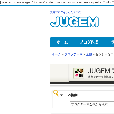
[pear_error: message="Success" code=0 mode=return level=notice prefix="" info=""
無料ブログをかんたん作成
ホーム
>
ブログテーマ
>
全般
>
セクシーなニ