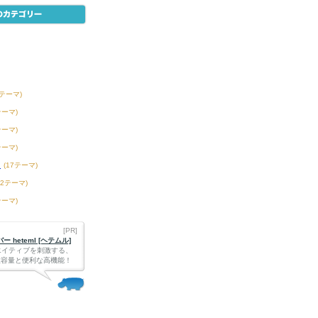
1テーマ)
テーマ)
テーマ)
テーマ)
ツ
(17テーマ)
42テーマ)
テーマ)
[PR]
 heteml [ヘテムル]
エイティブを刺激する、
Bの大容量と便利な高機能！