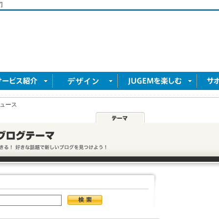
]
ュース