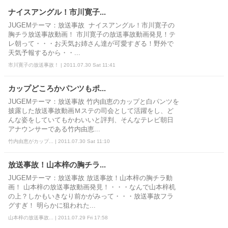
ナイスアングル！市川寛子...
JUGEMテーマ：放送事故 ナイスアングル！市川寛子の
胸チラ放送事故動画！ 市川寛子の放送事故動画発見！テ
レ朝って・・・お天気お姉さん達が可愛すぎる！野外で
天気予報するから・・...
市川寛子の放送事故！ | 2011.07.30 Sat 11:41
カップどころかパンツもポ...
JUGEMテーマ：放送事故 竹内由恵のカップと白パンツを
披露した放送事故動画Ｍステの司会として活躍をし、ど
んな姿をしていてもかわいいと評判、そんなテレビ朝日
アナウンサーである竹内由恵...
竹内由恵がカップ... | 2011.07.30 Sat 11:10
放送事故！山本梓の胸チラ...
JUGEMテーマ：放送事故 放送事故！山本梓の胸チラ動
画！ 山本梓の放送事故動画発見！・・・なんで山本梓机
の上？しかもいきなり前かがみって・・・放送事故フラ
グすぎ！ 明らかに狙われた...
山本梓の放送事故... | 2011.07.29 Fri 17:58