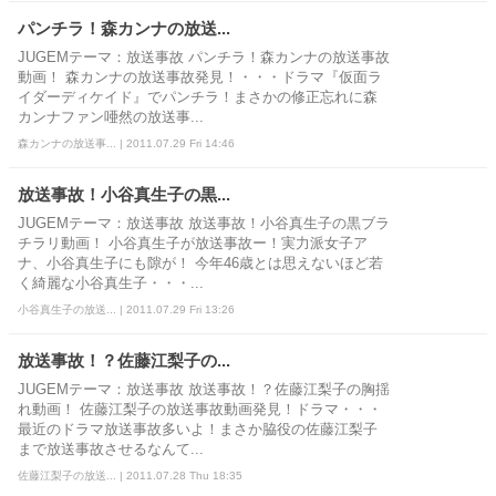
パンチラ！森カンナの放送...
JUGEMテーマ：放送事故 パンチラ！森カンナの放送事故
動画！ 森カンナの放送事故発見！・・・ドラマ『仮面ラ
イダーディケイド』でパンチラ！まさかの修正忘れに森
カンナファン唖然の放送事...
森カンナの放送事... | 2011.07.29 Fri 14:46
放送事故！小谷真生子の黒...
JUGEMテーマ：放送事故 放送事故！小谷真生子の黒ブラ
チラリ動画！ 小谷真生子が放送事故ー！実力派女子ア
ナ、小谷真生子にも隙が！ 今年46歳とは思えないほど若
く綺麗な小谷真生子・・・...
小谷真生子の放送... | 2011.07.29 Fri 13:26
放送事故！？佐藤江梨子の...
JUGEMテーマ：放送事故 放送事故！？佐藤江梨子の胸揺
れ動画！ 佐藤江梨子の放送事故動画発見！ドラマ・・・
最近のドラマ放送事故多いよ！まさか脇役の佐藤江梨子
まで放送事故させるなんて...
佐藤江梨子の放送... | 2011.07.28 Thu 18:35