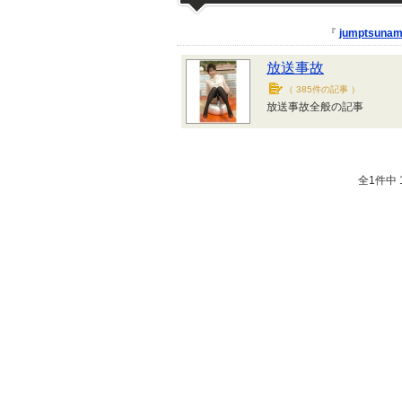
『
jumptsunam
放送事故
（
385件の記事
）
放送事故全般の記事
全1件中 1