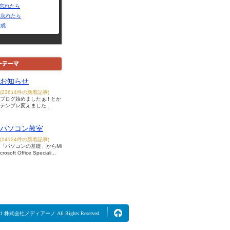
Dを忘れたら
を忘れたら
作成
お知らせ
(23614件の新着記事)
ブログ始めましたぁ!! とか
テンプレ変えました...
パソコン教室
(14124件の新着記事)
「パソコンの基礎」からMi
crosoft Office Speciali...
2021 株式会社メディアーノ All Rights Reserved.