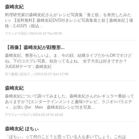
森崎友紀
料理研究家の森崎友紀さんが レシピ写真集「食と欲」を発売したみた
い♪ 【送料無料】森崎友紀DVD付きレシピ写真集食と欲 [ 森崎友紀 ] 価
格：2,415円（税込...
リラックス日記 | 2014.02.13 Thu 00:55
【画像】森崎友紀が顔整形...
森崎友紀、整形らしいよ。ま、今の顔、結構タイプだからOKですけど
ね。下のコスプレ写真、似合ってるよね。 女子大生は好きですか？
JUGEMテーマ：森崎友紀
日々徒然に語るブ... | 2013.04.07 Sun 17:59
森崎友紀
森崎友紀について調べてみました。森崎友紀さんのレギュラー番組って
ありますか？[エンターテインメントと趣味>テレビ、ラジオ>バラエテ
ィ、お笑い]for Men 森崎友紀レシピ付き写真...
アラフォーブログ | 2013.03.15 Fri 18:52
森崎友紀 ほちぃ
「ほちぃ」って何のこと？と思っている人も多いでしょう。これは