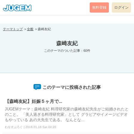
[pear_error: message="Success" code=0 mode=return level=notice
prefix="" info=""]
無料登録
ログイン
テーマトップ
全般
森崎友紀
森崎友紀
このテーマのついた記事：60件
このテーマに投稿された記事
【森崎友紀】妊娠５ヶ月で...
JUGEMテーマ：森崎友紀 料理研究家の森崎友紀先生がご結婚されたと
のこと。 「美人過ぎる料理研究家」として グラビアやイメージビデオ
もやっている あの大先生である。 なんとな...
わをすぶろぐ | 2016.01.16 Sat 04:20