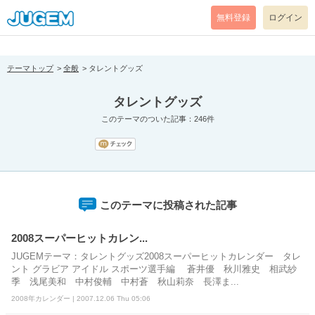
[pear_error: message="Success" code=0 mode=return level=notice
prefix="" info=""]
無料登録
ログイン
テーマトップ
全般
タレントグッズ
タレントグッズ
このテーマのついた記事：246件
このテーマに投稿された記事
2008スーパーヒットカレン...
JUGEMテーマ：タレントグッズ2008スーパーヒットカレンダー タレ
ント グラビア アイドル スポーツ選手編 蒼井優 秋川雅史 相武紗
季 浅尾美和 中村俊輔 中村蒼 秋山莉奈 長澤ま...
2008年カレンダー | 2007.12.06 Thu 05:06