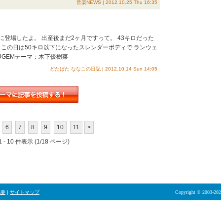
音楽NEWS | 2012.10.25 Thu 16:35
登場したよ。 出産後まだ2ヶ月ですって。 43キロだった
 この日は50キロ以下になったスレンダーボディで ランウェ
UGEMテーマ：木下優樹菜
どたばた ななこの日記 | 2012.10.14 Sun 14:05
6
7
8
9
10
11
>
 - 10 件表示 (1/18 ページ)
概要
|
サイトマップ
Copyright © 2003-