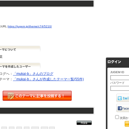
URL:
https://jugem.jp/theme/c74/5210/
菜
JUGEM ID
ログへ：
「mukai-b」さんのブログ
テーマ：
「mukai-b」さんが作成したテーマ一覧(55件)
パスワード
次回か