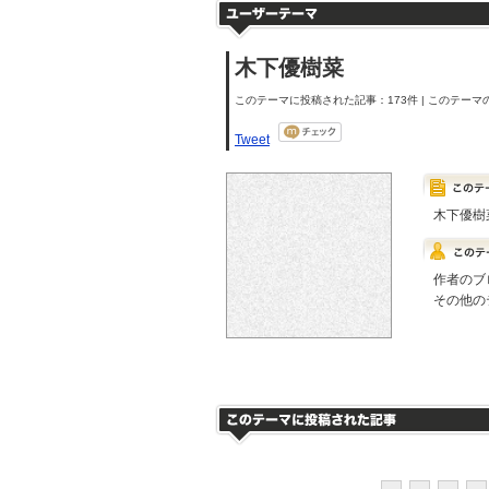
木下優樹菜
このテーマに投稿された記事：173件 | このテーマの
Tweet
木下優樹
作者のブ
その他の