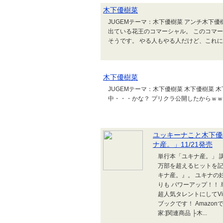
木下優樹菜
JUGEMテーマ：木下優樹菜 アンチ木下
出ている花王のコマーシャル。 このコマ
そうです。 やる人もやる人だけど、これ
木下優樹菜
JUGEMテーマ：木下優樹菜 木下優樹菜
中・・・かな？ プリクラ公開したからｗ
ユッキーナこと木下優樹
ナ産。」11/21発売
単行本「ユキナ産。」 講談社 
万部を超えるヒットを記
キナ産。』。 ユキナの
りも パワーアップ！！ 単行本
超人気タレントにしてV
ブックです！ Amazo
家:]関連商品 ├木...