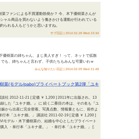
優樹菜ファンによる不買運動勃発か？ 今、木下優樹菜さんが
ーシャル商品を買わないよう働きかける運動が行われている
に釣られる人もどうかと思いますね。
サブ日記 | 2014.02.26 Wed 23:34
 木下優樹菜の姉ちゃん、まじ美人すぎ！ って、ネットで拡散
ｗ でも、姉ちゃんと言わず、子供たちもみんな可愛いわｗ
みんな知りたい日記 | 2014.02.05 Wed 21:48
菜(モデル/pabo)プライベートブック第2弾「ユキ
2012-11-21 [ 定価 ￥ 1,200 ] 2011年に出版され、13
録した『ユキナ婚。』 に 続く二冊目の本は、その名も『ユ
妊娠から出産に完全密着。写真点数、情報量ともに、前作よ
「ユキナ婚。」 講談社 2011-02-19 [ 定価 ￥ 1,200 ]
iViモデル・木下優樹菜の、結婚を中心としたプライベート
nで購入 ・単行本「ユキナ産。」 ・単行本「ユキナ婚。」 [: