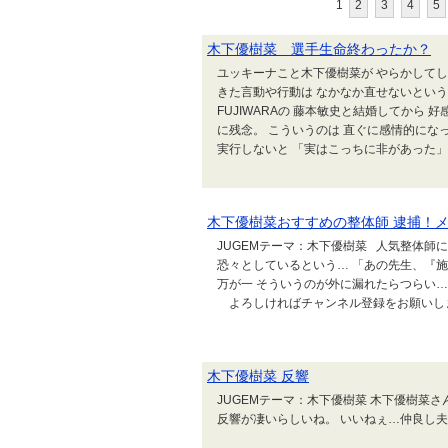
1
2
3
4
5
木下優樹菜 選手生命終わったか？
ユッキーナこと木下優樹菜が やらかしてし
きた言動や行動は なかなか直せないという
FUJIWARAの 藤本敏史と結婚してから
に残念。 こういうのは 直ぐに感情的にな
実行しないと 「実はこっちに非があった」 
木下優樹菜おすすめの整体師 逮捕！
JUGEMテーマ：木下優樹菜 人気整体師
恐々としているという… 「あの先生、『
万が一 そういうのが外に漏れたらつらい…
よろしければチャンネル登録をお願いします♪ht
木下優樹菜 反響
JUGEMテーマ：木下優樹菜 木下優樹菜
反響が凄いらしいね。 いいねぇ…仲良し夫婦は