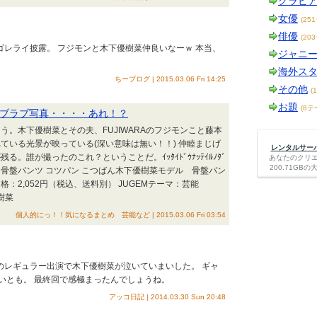
グラビ
女優
(25
俳優
(20
ンゴレライ披露。 フジモンと木下優樹菜仲良いなーｗ 本当、
ジャニ
海外ス
ちーブログ | 2015.03.06 Fri 14:25
その他
(
お題
(8テ
ブラブ写真・・・・あれ！？
う。木下優樹菜とその夫、FUJIWARAのフジモンこと藤本
ている光景が映っている(深い意味は無い！！) 仲睦まじげ
レンタルサーバー
。誰が撮ったのこれ？ということだ。ｲｯﾀｲﾄﾞｳﾅｯﾃｲﾙﾉﾀﾞ
あなたのクリ
200.71G
！ 骨盤パンツ コツパン こつばん木下優樹菜モデル 骨盤パン
価格：2,052円（税込、送料別） JUGEMテーマ：芸能
樹菜
個人的にっ！！気になるまとめ 芸能など | 2015.03.06 Fri 03:54
後のレギュラー出演で木下優樹菜が泣いていまいした。 ギャ
いとも。 最終回で感極まったんでしょうね。
アッコ日記 | 2014.03.30 Sun 20:48