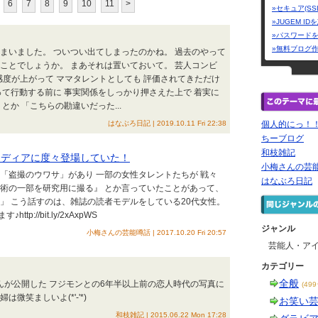
6
7
8
9
10
11
>
»セキュア(SS
»JUGEM I
»パスワード
»無料ブログ
まいました。 ついつい出てしまったのかね。 過去のやって
ことでしょうか。 まあそれは置いておいて。 芸人コンビ
 好感度が上がって ママタレントとしても 評価されてきただけ
って行動する前に 事実関係をしっかり押さえた上で 着実に
とか 「こちらの勘違いだった...
はなぶろ日記 | 2019.10.11 Fri 22:38
個人的にっ！
ちーブログ
和枝雑記
メディアに度々登場していた！
小梅さんの芸
に「盗撮のウワサ」があり 一部の女性タレントたちが 戦々
はなぶろ日記
施術の一部を研究用に撮る』 とか言っていたことがあって、
」 こう話すのは、雑誌の読者モデルをしている20代女性。
tp://bit.ly/2xAxpWS
ジャンル
小梅さんの芸能噂話 | 2017.10.20 Fri 20:57
芸能人・ア
カテゴリー
全般
さんが公開した フジモンとの6年半以上前の恋人時代の写真に
(49
微笑ましいよ(*'-'*)
お笑い
和枝雑記 | 2015.06.22 Mon 17:28