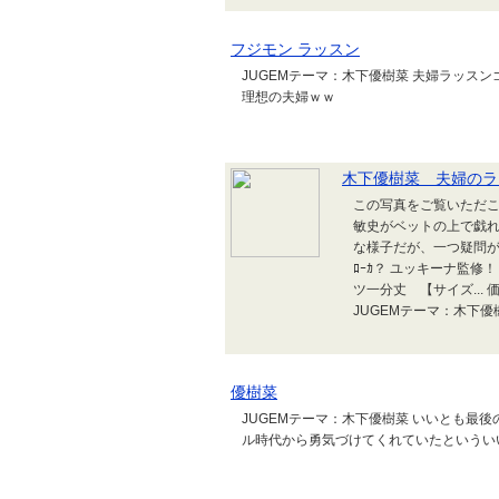
フジモン ラッスン
JUGEMテーマ：木下優樹菜 夫婦ラッス
理想の夫婦ｗｗ
木下優樹菜 夫婦のラ
この写真をご覧いただこ
敏史がベットの上で戯れ
な様子だが、一つ疑問が残る
ﾛｰｶ？ ユッキーナ監修
ツ一分丈 【サイズ... 
JUGEMテーマ：木下優
優樹菜
JUGEMテーマ：木下優樹菜 いいとも最
ル時代から勇気づけてくれていたというい