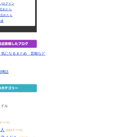
L)ログイン
Dを忘れたら
を忘れたら
作成
！気になるまとめ 芸能など
能噂話
イドル
9テーマ)
芸人
(182テーマ)