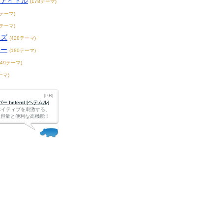
アアイドル
(178テーマ)
1テーマ)
3テーマ)
ーズ
(428テーマ)
ター
(180テーマ)
149テーマ)
ーマ)
[PR]
 heteml [ヘテムル]
エイティブを刺激する、
Bの大容量と便利な高機能！