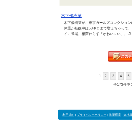
木下優樹菜
木下優樹菜が、東京ガールズコレクションに
体重が妊娠中は58キロまで増えちゃって、
イに登場。相変わらず「かわい～い」。 J
1
2
3
4
5
全173件中 1
利用規約
|
プライバシーポリシー
|
推奨環境
|
会社