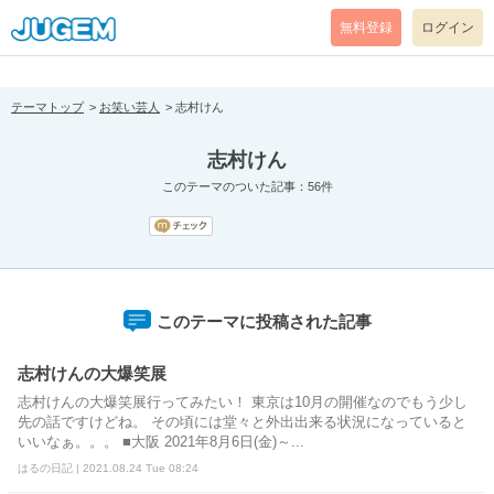
[pear_error: message="Success" code=0 mode=return level=notice
prefix="" info=""]
無料登録
ログイン
テーマトップ
お笑い芸人
志村けん
志村けん
このテーマのついた記事：56件
このテーマに投稿された記事
志村けんの大爆笑展
志村けんの大爆笑展行ってみたい！ 東京は10月の開催なのでもう少し
先の話ですけどね。 その頃には堂々と外出出来る状況になっていると
いいなぁ。。。 ■大阪 2021年8月6日(金)～...
はるの日記 | 2021.08.24 Tue 08:24