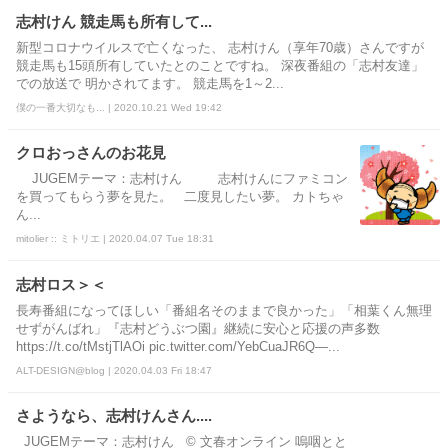
志村けん 競走馬も所有して...
新型コロナウイルスで亡くなった、 志村けん（享年70歳）さんですが
競走馬も15頭所有していたとのことですね。 深夜番組の「志村友達」
での放送で 明かされてます。 競走馬を1～2...
僕の一番大切なも... | 2020.10.21 Wed 19:42
クロおっさんのお花見
JUGEMテーマ：志村けん 志村けんにファミコン
を買ってもらう夢を見た。 二度見したい夢。 カトちゃ
ん...
mitolier :: ミトリエ | 2020.04.07 Tue 18:31
志村ロス＞＜
長寿番組になってほしい「番組名そのままで良かった」「相葉くん無理
せずがんばれ」『志村どうぶつ園』継続に安心と応援の声多数
https://t.co/tMstjTlAOi pic.twitter.com/YebCuaJR6Q—...
ALT-DESIGN@blog | 2020.04.03 Fri 18:47
さようなら、志村けんさん....
JUGEMテーマ：志村けん © 文春オンライン 嗚咽とと