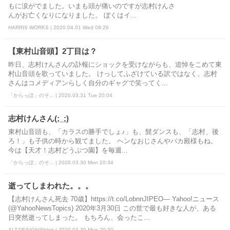
もに涙がでました。いまも頭が痛いのですが志村けんさ
んがお亡くなりになりました。 ぼくはイ...
HARRIS WORKS | 2020.04.01 Wed 08:26
【東村山音頭】2丁目は？
昨日、志村けんさんの訃報にショックを受けながらも、追悼をこめて東
村山音頭を歌っていました。 けっしてふざけている訳ではなく、志村
さんはコメディアンらしく自分のギャグで笑ってく...
「からっぽ」のそ... | 2020.03.31 Tue 20:04
志村けんさん(;_;)
東村山音頭も、「カラスの勝手でしょ♪」も、髭ダンスも、「志村、後
ろ！」も子供の時から観てました。 ヘンなおじさんやバカ殿様もね。
今は【天才！志村どうぶつ園】を毎週...
「からっぽ」のそ... | 2020.03.30 Mon 20:34
逝ってしまわれた。。。
【志村けんさん死去 70歳】https://t.co/LobnnJIPEO— Yahoo!ニュース
(@YahooNewsTopics) 2020年3月30日 この世で最も好きな人が、ある
日突然逝ってしまった。 もちろん、会ったこ...
ALT-DESIGN@blog | 2020.03.30 Mon 20:30