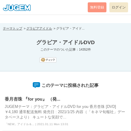
[pear_error: message="Success" code=0 mode=return level=notice
prefix="" info=""]
無料登録
ログイン
テーマトップ
グラビアアイドル
グラビア・アイド...
グラビア・アイドルDVD
このテーマのついた記事：14352件
このテーマに投稿された記事
香月杏珠 『for you』 （発...
JUGEMテーマ：グラビア・アイドルDVD for you 香月杏珠 [DVD]
￥4,180 通常配送無料 発売日 : 2021/1/25 内容（「キネマ旬報社」デー
タベースより） キュートな笑顔で...
「NEW」アイドル＆... | 2021.01.11 Mon 13:01