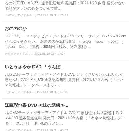
るの? [DVD] ￥3,221 通常配送無料 発売日 : 2021/1/20 内容 屈託のない
笑顔がファンの心をつかんで離...
「NEW」アイドル＆... | 2021.01.10 Sun 22:31
おのののか
JUGEMテーマ：グラビア・アイドルDVD スリーサイズ 83 - 59 - 85 cm
ぜんぶうそみたい。 おのののか1st写真集 （Tokyo news mook） [
Takeo Dec． ]価格：3055円（税込、送料無料) ...
グラビアアイドル ... | 2021.01.10 Sun 17:27
いとうさやか DVD 『うんぱ...
JUGEMテーマ：グラビア・アイドルDVD いとうさやか/うんぱいしか
勝たん! [DVD] ￥4,278 通常配送無料 発売日 : 2021/1/29 内容（「キネ
マ旬報社」データベースより） ...
「NEW」アイドル＆... | 2021.01.10 Sun 17:15
江藤彩也香 DVD ≪妹の誘惑≫...
JUGEMテーマ：グラビア・アイドルDVD 江藤彩也香 妹の誘惑 [DVD]
￥4,180 通常配送無料 発売日 : 2021/1/29 内容（「キネマ旬報社」デー
タベースより） HKT48の元メン...
「NEW」アイドル＆... | 2021.01.10 Sun 03:52