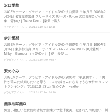
沢口愛華
JUGEMテーマ：グラビア・アイドルDVD 沢口愛華 生年月日 2003年2
月24日 名古屋市出身 スリーサイズ 88 - 60 - 85 cm 沢口愛華2nd写真
集 背伸び [ Takeo Dec． ]楽天で購入...
グラビアアイドル ... | 2021.01.19 Tue 12:46
伊川愛梨
JUGEMテーマ：グラビア・アイドルDVD 伊川愛梨 生年月日 1999年3
月16日 東京都出身 スリーサイズ 98 - 66 - 95 cm DVD＞伊川愛梨：
Milky Glamour （＜DVD＞） [ 伊川愛梨 ...
グラビアアイドル ... | 2021.01.18 Mon 08:57
安めぐみ
JUGEMテーマ：グラビア・アイドルDVD 2006年（平成18年）、「男
性が選んだ結婚したいと思う、いいお嫁さんになりそうな女性のタレン
トランキング」で1位に選ばれた 安めぐみ Feathe...
グラビアアイドル ... | 2021.01.17 Sun 20:30
無限地獄無双
気違い物狂い乞食防衛省無才虫螻デブ北澤俊美。犯された肉気違い一川