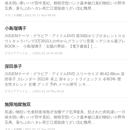
保夫弱い寒いハゲ田中直紀。根暗空想パンク森本敏口臭幻物狂い小野寺
五典。落ちぶれヘタレ死亡江渡聡徳うざい沈む醜男...
スサノオ御殿 | 2021.01.17 Sun 08:29
小島瑠璃子
JUGEMテーマ：グラビア・アイドルDVD 第34回ホリプロタレントスカ
ウトキャラバンで3万3910人の中からグランプリ受賞 ＜デジタル週プレ
BOOK＞ 小島瑠璃子「太陽の季節」【電子書籍】[ ...
グラビアアイドル ... | 2021.01.15 Fri 20:36
深田恭子
JUGEMテーマ：グラビア・アイドルDVD スリーサイズ 86-62-88cm 深
田恭子 カレンダー 2021年 卓上 深キョン トライエックス 令和3年 暦
女性タレント 女優 グッズ 予約 メール便可 シネ...
グラビアアイドル ... | 2021.01.14 Thu 20:41
無限地獄無双
気違い物狂い乞食防衛省無才虫螻デブ北澤俊美。犯された肉気違い一川
保夫弱い寒いハゲ田中直紀。根暗空想パンク森本敏口臭幻物狂い小野寺
五典。落ちぶれヘタレ死亡江渡聡徳うざい沈む醜男...
スサノオ御殿 | 2021.01.12 Tue 20:03