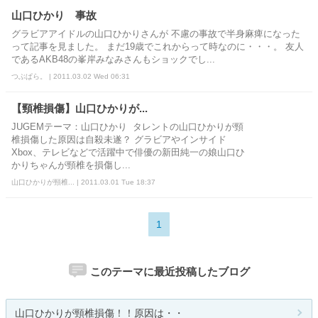
山口ひかり 事故
グラビアアイドルの山口ひかりさんが 不慮の事故で半身麻痺になった
って記事を見ました。 まだ19歳でこれからって時なのに・・・。 友人
であるAKB48の峯岸みなみさんもショックでし...
つぶぱら。 | 2011.03.02 Wed 06:31
【頸椎損傷】山口ひかりが...
JUGEMテーマ：山口ひかり タレントの山口ひかりが頸
椎損傷した原因は自殺未遂？ グラビアやインサイド
Xbox、テレビなどで活躍中で俳優の新田純一の娘山口ひ
かりちゃんが頸椎を損傷し...
山口ひかりが頸椎... | 2011.03.01 Tue 18:37
1
このテーマに最近投稿したブログ
山口ひかりが頸椎損傷！！原因は・・