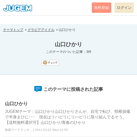
[pear_error: message="Success" code=0 mode=return level=notice
prefix="" info=""]
無料登録
ログイン
テーマトップ
グラビアアイドル
山口ひかり
山口ひかり
このテーマのついた記事：3件
このテーマに投稿された記事
山口ひかり
JUGEMテーマ：山口ひかり山口ひかりさんが、自宅で転び、頸椎損傷
で半身まひに･･･ 現在はリハビリにリハビリに取り組んでるそう。
【送料無料選択可】山口ひかり/青春のひかり
検索ワードランキ... | 2011.03.02 Wed 22:55