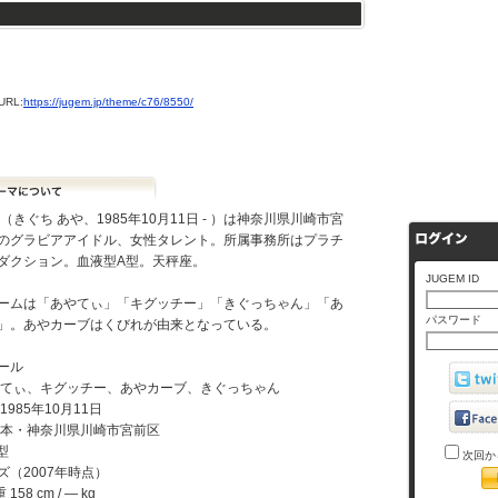
RL:
https://jugem.jp/theme/c76/8550/
（きぐち あや、1985年10月11日 - ）は神奈川県川崎市宮
のグラビアアイドル、女性タレント。所属事務所はプラチ
ダクション。血液型A型。天秤座。
JUGEM ID
ームは「あやてぃ」「キグッチー」「きぐっちゃん」「あ
パスワード
」。あやカーブはくびれが由来となっている。
ール
やてぃ、キグッチー、あやカーブ、きぐっちゃん
1985年10月11日
日本・神奈川県川崎市宮前区
型
次回か
ズ（2007年時点）
 158 cm / ― kg