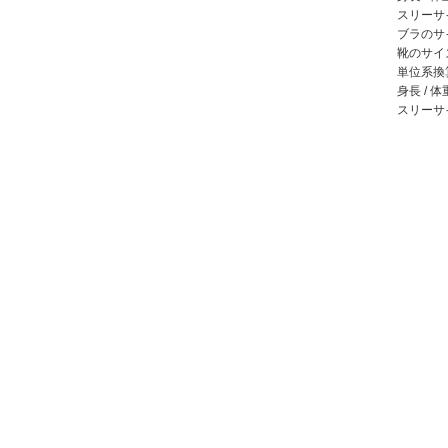
スリーサイズ 
ブラのサ
靴のサイズ 
単位系換算
身長 / 体重 
スリーサイズ 
活動
デビュー 
ジャンル
モデル内
他の活動
作者のブ
その他の