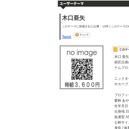
木口亜矢
このテーマに投稿された記事：13件 | このテーマのU
Tweet
木口 亜矢
前区出身
ナムプロ
ニックネ
やカーブ
プロフィ
愛称 あ
生年月日 
出身地 
血液型 A
公称サイ
身長 / 体重