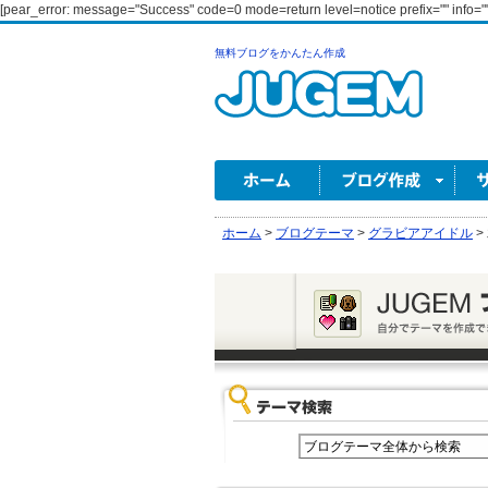
[pear_error: message="Success" code=0 mode=return level=notice prefix="" info=""
無料ブログをかんたん作成
ホーム
>
ブログテーマ
>
グラビアアイドル
>