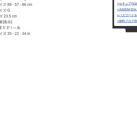
»セキュア(SS
89 - 57 - 86 cm
»JUGEM I
イズ G
»パスワード
23.5 cm
»無料ブログ
[表示]
5′ 3″ / ― lb
35 - 22 - 34 in
2000年
じゅんじゅん
 グラビア
木口亜矢【流出
容 一般、水着
ブログ
 タレント
いろいろニュ
パビロンの日
ログへ：
「kyotochujp」さんのブログ
テーマ：
「kyotochujp」さんが作成したテーマ一覧(58件)
ジャンル
芸能人・ア
カテゴリー
全般
(49
お笑い