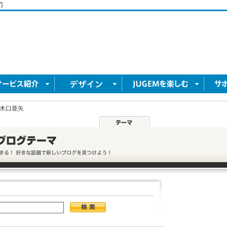
]
木口亜矢