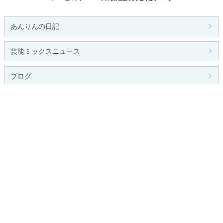
あんりんの日記
芸能ミックスニュース
ブログ
池脇千鶴 激太りなのにがっかり乳 ...
一言いいたい日記
関連カテゴリー
全般
お笑い芸人
グラビアアイドル
女優
俳優
ジャニーズ
海外スター
その他
お題