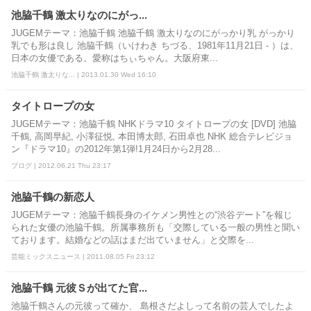
池脇千鶴 激太りなのにがっ...
JUGEMテーマ：池脇千鶴 池脇千鶴 激太りなのにがっかり乳 がっかり
乳でも形は良し 池脇千鶴（いけわき ちづる、1981年11月21日 - ）は、
日本の女優である。愛称はちぃちゃん。大阪府東...
池脇千鶴 激太りな... | 2013.01.30 Wed 16:10
タイトロープの女
JUGEMテーマ：池脇千鶴 NHKドラマ10 タイトロープの女 [DVD] 池脇
千鶴, 高岡早紀, 小澤征悦, 本田博太郎, 石田卓也 NHK 総合テレビジョ
ン『ドラマ10』の2012年第1弾!1月24日から2月28...
ブログ | 2012.06.21 Thu 23:17
池脇千鶴の新恋人
JUGEMテーマ：池脇千鶴長身のイケメン男性との“渋谷デート”を報じ
られた女優の池脇千鶴。所属事務所も「交際している一般の男性と聞い
ております。結婚などの話はまだ出ていません」と交際を...
芸能ミックスニュース | 2011.08.05 Fri 23:12
池脇千鶴 元彼Ｓが出てた官...
池脇千鶴さんの元彼って確か、 島根さだよしって名前の芸人でしたよ