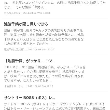
ね。 元お笑いコンビ「ツインカム」の時に 池脇千鶴さんと熱愛してた
とか。 そんな池脇千鶴さん...
あんりんの日記 | 2011.08.03 Wed 15:53
池脇千鶴が隠し撮りでぽろ...
池脇千鶴が隠し撮りでAカップの美乳ぽろりの画像？最
近、楽屋での隠し撮り流出が話題の池脇千鶴さん。池脇
千鶴さんといえばジョゼと虎と魚たちなどの出演でおな
じみの有名女優とあってかがっ...
池脇千鶴の流出画... | 2011.08.03 Wed 11:29
【池脇千鶴、がっかり…「ジ...
JUGEMテーマ：池脇千鶴池脇千鶴、がっかり…「ジョゼ
と虎と魚たち」での濡れ場動画を発見！ 池脇千鶴といえ
ば、映画「ジョゼと虎と魚たち」での濡れ場が注目され
ていますが、なんといってもあ...
【池脇千鶴、がっ... | 2011.06.04 Sat 11:15
サントリー BOSS（ボス）レ...
サントリー BOSS（ボス）レインボー マウンテンブレンド 新CM メイ
ンはトミー・リー・ジョーンズさん このCMに吉岡秀隆さん、佐藤江梨