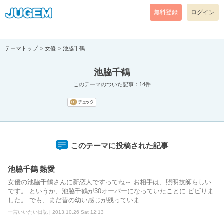
[pear_error: message="Success" code=0 mode=return level=notice
prefix="" info=""]
無料登録
ログイン
テーマトップ
女優
池脇千鶴
池脇千鶴
このテーマのついた記事：14件
このテーマに投稿された記事
池脇千鶴 熱愛
女優の池脇千鶴さんに新恋人ですってね～ お相手は、照明技師らしい
です。 というか、池脇千鶴が30オーバーになっていたことに ビビりま
した。 でも、まだ昔の幼い感じが残っていま...
一言いいたい日記 | 2013.10.26 Sat 12:13