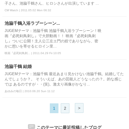
子さん、池脇千鶴さん、ヒロシさんが出演しています ...
CM Watch | 2011.05.02 Mon 06:32
池脇千鶴入浴ラブーシーン...
JUGEMテーマ：池脇千鶴 池脇千鶴入浴ラブーシーン！映
画『必死剣鳥刺し』で大胆動画！！ 映画『必死剣鳥刺
し』ついに公開！主人公三左エ門の姪でありながら、密
かに想いを寄せるヒロイン里...
映画『必死剣鳥刺... | 2011.04.29 Fri 10:05
池脇千鶴 結婚
JUGEMテーマ：池脇千鶴 最近あまり見かけない池脇千鶴。結婚してた
んでしょうか？。 そういえば、あの芸能人どうなったの？。的な感じ
では あるのですが・・(笑)。激太り画像がかなり...
あゆみの毎日 | 2010.06.20 Sun 11:12
>
1
2
このテーマに最近投稿したブログ