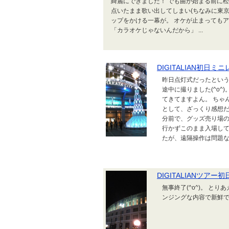
綺麗にできました！ でも曲が始まる前に
点いたまま歌い出してしまい(ちなみに東京
ップをかける一幕が。 オケが止まってもア
「カラオケじゃないんだから」 ...
DIGITALIAN初日ミニ
昨日点灯式だったという
途中に撮りました(^o^
てきてますよん。 ちゃ
として、ざっくり感想だ
分前で、グッズ売り場の
行かずこのまま入場して
たが、遠隔操作は問題なく
DIGITALIANツアー初
無事終了(^o^)。 とり
ンジングな内容で新鮮