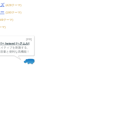
ーズ
(428テーマ)
ター
(180テーマ)
149テーマ)
ーマ)
[PR]
 heteml [ヘテムル]
エイティブを刺激する、
Bの大容量と便利な高機能！