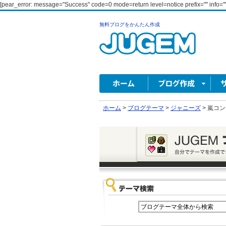
[pear_error: message="Success" code=0 mode=return level=notice prefix="" info=""
無料ブログをかんたん作成
ホーム
>
ブログテーマ
>
ジャニーズ
>
嵐コン