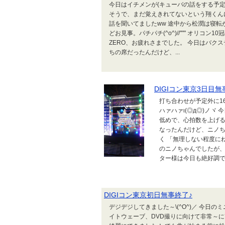
今日はイチメンが(キューバの話をする予
そうで、まだ覚えきれてないという翔くん
話を聞いてましたww 途中から松潤は寝転が
どお見事。パチパチ(^o^)//""" オリコ
ZERO、お疲れさまでした。 今日はバク
ちの席だったんだけど、...
DIGIコン東京3日目無
打ち合わせが予定外に1
ハァハァι(◎д◎)ノヾ
低めで、心拍数を上げる
なったんだけど、ニノ
く 「無理しない程度にね
のニノちゃんでしたが、
ター様は今日も絶好調で、
DIGIコン東京初日無事終了♪
デジデジしてきました～\(^O^)／ 今日
イトウェーブ、DVD撮りに向けて非常～に