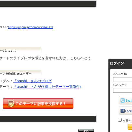
URL:
https://jugem.jp/theme/c79/4912/
サートのライブレポや感想を書かれた方は、こちらへどう
JUGEM ID
ログへ：
「arashi」さんのブログ
パスワード
テーマ：
「arashi」さんが作成したテーマ一覧(5件)
次回か