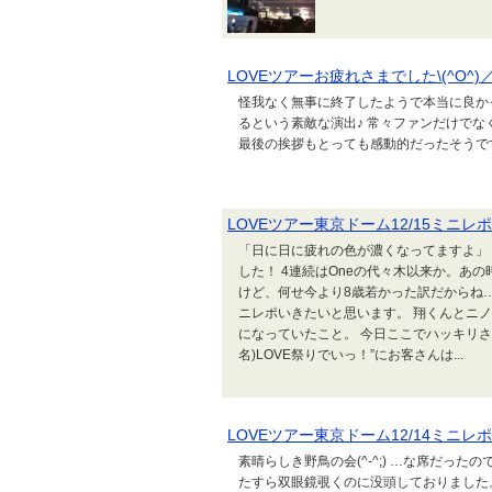
LOVEツアーお疲れさまでした\(^O^)
怪我なく無事に終了したようで本当に良かっ
るという素敵な演出♪ 常々ファンだけで
最後の挨拶もとっても感動的だったそうです
LOVEツアー東京ドーム12/15ミニレポ
「日に日に疲れの色が濃くなってますよ」
した！ 4連続はOneの代々木以来か。あ
けど、何せ今より8歳若かった訳だからね
ニレポいきたいと思います。 翔くんとニノ
になっていたこと。 今日ここでハッキリさせ
名)LOVE祭りでいっ！”にお客さんは...
LOVEツアー東京ドーム12/14ミニレポ
素晴らしき野鳥の会(^-^;) …な席だった
たすら双眼鏡覗くのに没頭しておりました