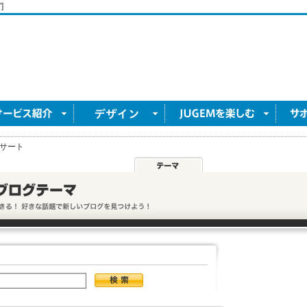
]
サート