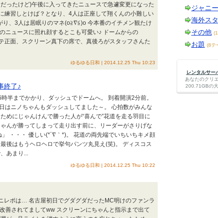
定だったけど)午後に入ってきたニュースで急遽変更になった
ジャニ
に練習しとけば？となり、4人は正座して翔くんの小難しい
海外ス
り、3人は居眠りのマネ(o≧∇≦)o 今本番のイチメン観たけ
その他
ン10冠のニュースに照れ顔するとこも可愛い♪ ドームからの
(
ステ正面、スクリーン真下の席で、真後ろがスタッフさんた
お題
(8テ
ゆるゆる日和 | 2014.12.25 Thu 10:23
レンタルサーバー
あなたのクリ
事終了♪
200.71G
6時半までかかり、ダッシュでドームへ。 到着開演2分前。
 今日はニノちゃんもダッシュしてました～。 心拍数がみんな
ためにじゃんけんで勝った人が“喜んで”花道を走る羽目に
ちゃんが勝ってしまって走り出す前に、リーダーがさりげな
」 ・・・ 優しい(*´∇｀*)。 花道の両先端でいちいちキメ顔
最後はもうヘロヘロで挙句パンツ丸見え(笑)。 ディスコス
あまり...
ゆるゆる日和 | 2014.12.25 Thu 10:22
のミニレポは… 名古屋初日でグダグダだったMC明けのファンラ
改善されてましてww スクリーンにちゃんと指示まで出て