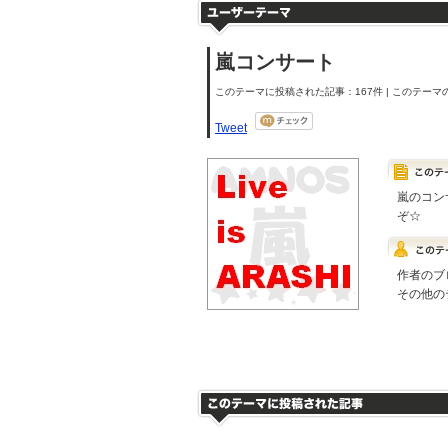
嵐コンサート
このテーマに投稿された記事：167件 | このテーマの
Tweet
嵐のコン
ぞ☆
作者のブ
その他の