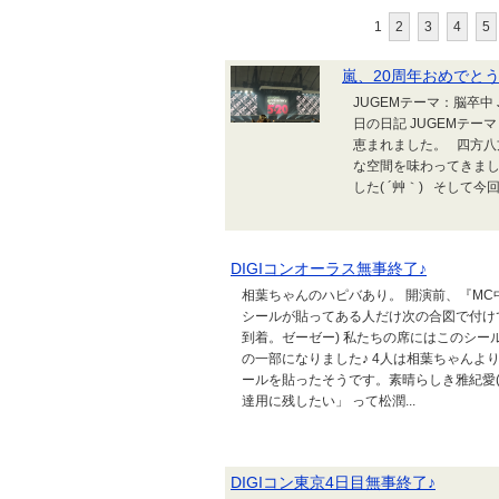
1
2
3
4
5
嵐、20周年おめでと
JUGEMテーマ：脳卒中
日の日記 JUGEMテ
恵まれました。 四方八
な空間を味わってきま
した( ´艸｀) そして今
DIGIコンオーラス無事終了♪
相葉ちゃんのハピバあり。 開演前、『M
シールが貼ってある人だけ次の合図で付け
到着。ゼーゼー) 私たちの席にはこのシール
の一部になりました♪ 4人は相葉ちゃんよ
ールを貼ったそうです。素晴らしき雅紀愛(*
達用に残したい」 って松潤...
DIGIコン東京4日目無事終了♪