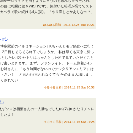
松潤が一旦ライトを消すように言うのを忘れちゃったため、
の曲は札幌に続きWISHです)、気付いた松潤が慌ててスト
カペラで歌い続ける4人(笑)。 「やり直しとかありなの？」
ゆるゆる日和 | 2014.12.25 Thu 10:21
レポ♪
博多駅前のイルミネーション♪ Kちゃんとモツ鍋食べに行く
)。 2日目もそろそろ終了でしょうか。 私は早くも東京に帰っ
んとしたレポやセトリはちゃんとした所で見ていただくこと
け書いときます。 まず、ファンライト。 ドーム到着が15
お姉さんに 「もう時間がないのでデシタリアンエリアには
下さい！」 と言われ(言われなくても)そのまま入場しまし
されてい...
ゆるゆる日和 | 2014.11.15 Sat 20:53
日♪
あえずソロは相葉さんの一人勝ちでした(o≧∇≦)o かなりチャレ
でしたよ！
ゆるゆる日和 | 2014.11.15 Sat 01:25