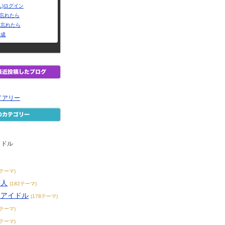
L)ログイン
Dを忘れたら
を忘れたら
作成
イアリー
イドル
9テーマ)
芸人
(182テーマ)
アアイドル
(178テーマ)
1テーマ)
3テーマ)