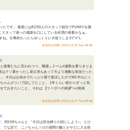
／
たです。 最後には約250人のスタッフ総出でFUNKYを踊
なくスタッフ達への感謝を口にしている松潤の発案かなぁ。
ね。仕事終わったらゆっくりレポ巡りします(^o^)。
ゆるゆる日和 | 2013.12.24 Tue 08:48
♪
 と後輩たちに言われつつ、職場→ドーム4連勤を乗りきりま
の時はクソ暑かったし昼公演もあって今より過酷な状況だった
…。 今日はお休みでたっぷり寝て復活したのでMC中心にミ
ちゃんがリハで話してたこと。 1年くらい前からずっと気
ておきたいこと。 それは 【リーダーの挨拶“○○(地域
ゆるゆる日和 | 2013.12.17 Tue 09:46
♪
ので、同行Mちゃんと 「今日は担当縛りの回にしよう♪」 とひ
。 てな訳で、ニノちゃんソロの眉間の皺とかサビに入る前