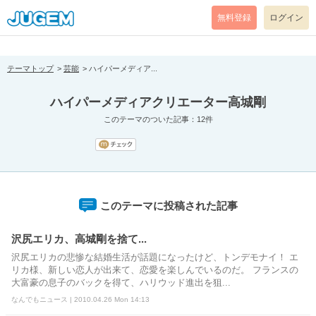
[pear_error: message="Success" code=0 mode=return level=notice
prefix="" info=""]
無料登録
ログイン
テーマトップ
芸能
ハイパーメディア...
ハイパーメディアクリエーター高城剛
このテーマのついた記事：12件
このテーマに投稿された記事
沢尻エリカ、高城剛を捨て...
沢尻エリカの悲惨な結婚生活が話題になったけど、トンデモナイ！ エ
リカ様、新しい恋人が出来て、恋愛を楽しんでいるのだ。 フランスの
大富豪の息子のバックを得て、ハリウッド進出を狙...
なんでもニュース | 2010.04.26 Mon 14:13