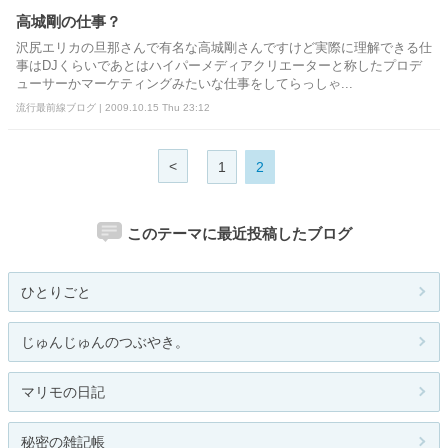
高城剛の仕事？
沢尻エリカの旦那さんで有名な高城剛さんですけど実際に理解できる仕
事はDJくらいであとはハイパーメディアクリエーターと称したプロデ
ューサーかマーケティングみたいな仕事をしてらっしゃ...
流行最前線ブログ | 2009.10.15 Thu 23:12
<
1
2
このテーマに最近投稿したブログ
ひとりごと
じゅんじゅんのつぶやき。
マリモの日記
秘密の雑記帳