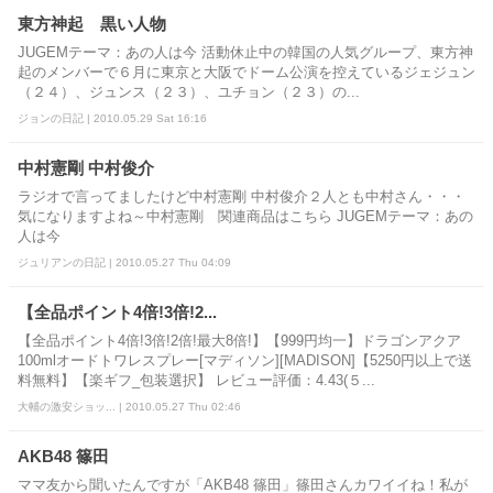
東方神起 黒い人物
JUGEMテーマ：あの人は今 活動休止中の韓国の人気グループ、東方神
起のメンバーで６月に東京と大阪でドーム公演を控えているジェジュン
（２４）、ジュンス（２３）、ユチョン（２３）の...
ジョンの日記 | 2010.05.29 Sat 16:16
中村憲剛 中村俊介
ラジオで言ってましたけど中村憲剛 中村俊介２人とも中村さん・・・
気になりますよね～中村憲剛 関連商品はこちら JUGEMテーマ：あの
人は今
ジュリアンの日記 | 2010.05.27 Thu 04:09
【全品ポイント4倍!3倍!2...
【全品ポイント4倍!3倍!2倍!最大8倍!】【999円均一】ドラゴンアクア
100mlオードトワレスプレー[マディソン][MADISON]【5250円以上で送
料無料】【楽ギフ_包装選択】 レビュー評価：4.43(５...
大輔の激安ショッ... | 2010.05.27 Thu 02:46
AKB48 篠田
ママ友から聞いたんですが「AKB48 篠田」篠田さんカワイイね！私が