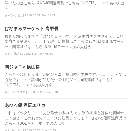
調べたのはこちら↓AKB48関連商品はこちら JUGEMテーマ：あの人は
今
さやかの日記 | 2010.05.27 Thu 01:29
はなまるマーケット 肩甲骨...
奥さん知ってます？「はなまるマーケット 肩甲骨エクササイズ」これ
で肩こり解消か。。。！？詳しい情報はこちらにも？↓はなまるマーケ
ット関連商品はこちら JUGEMテーマ：あの人は今...
なおの日記 | 2010.05.24 Mon 05:10
関ジャニ∞ 横山裕
ぶっちゃけビビリました関ジャニ∞ 横山裕大丈夫ですかね。。。とても
心配です・・・詳細が知りたいです関ジャニ∞関連商品はこちら
JUGEMテーマ：あの人は今
きょうこブログ | 2010.05.23 Sun 22:36
あびる優 沢尻エリカ
これはビックリ！！「あびる優 沢尻エリカ」飲み友達とは似た者同士
って感じ！このあとのニュースに注目しましょう！あびる優関連商品は
こちら JUGEMテーマ：あの人は今
ちあきの日記 | 2010.05.23 Sun 18:23