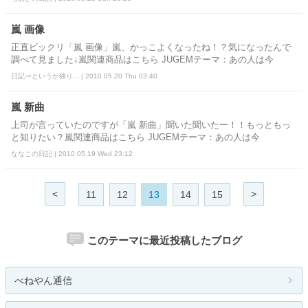
嵐 画像
正直ビックリ「嵐 画像」嵐、かっこよくなったね！？気になったんで
調べて見ました↓嵐関連商品はこちら JUGEMテーマ：あの人は今
日記⇒というか独り... | 2010.05.20 Thu 03:40
嵐 新曲
上司が言っていたのですが「嵐 新曲」聞いた聞いたー！！もっともっ
と知りたい？嵐関連商品はこちら JUGEMテーマ：あの人は今
ななこの日記 | 2010.05.19 Wed 23:12
<
>
11
12
13
14
15
このテーマに最近投稿したブログ
べねやん通信