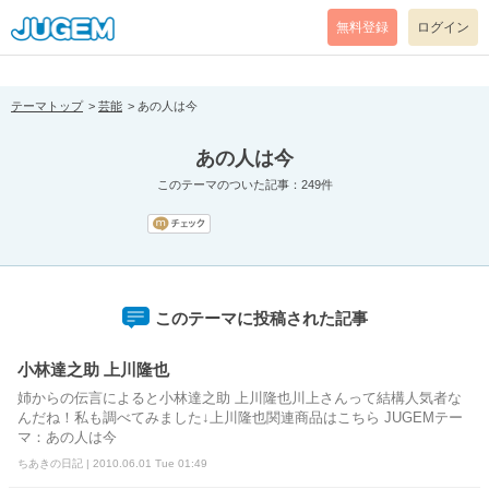
[pear_error: message="Success" code=0 mode=return level=notice
prefix="" info=""]
無料登録
ログイン
テーマトップ
芸能
あの人は今
あの人は今
このテーマのついた記事：249件
このテーマに投稿された記事
小林達之助 上川隆也
姉からの伝言によると小林達之助 上川隆也川上さんって結構人気者な
んだね！私も調べてみました↓上川隆也関連商品はこちら JUGEMテー
マ：あの人は今
ちあきの日記 | 2010.06.01 Tue 01:49