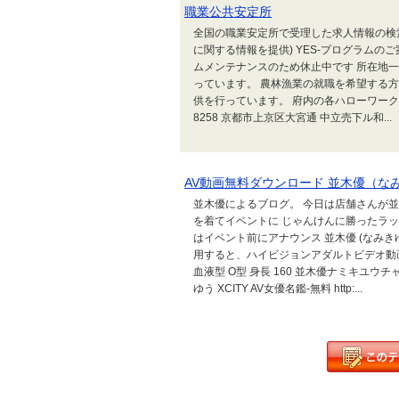
職業公共安定所
全国の職業安定所で受理した求人情報の検
に関する情報を提供) YES-プログラムのご
ムメンテナンスのため休止中です 所在地
っています。 農林漁業の就職を希望する
供を行っています。 府内の各ハローワークの
8258 京都市上京区大宮通 中立売下ル和...
AV動画無料ダウンロード 並木優（な
並木優によるブログ。 今日は店舗さんが
を着てイベントに じゃんけんに勝ったラッキ
はイベント前にアナウンス 並木優 (なみきゆ
用すると、ハイビジョンアダルトビデオ動画をPPV
血液型 O型 身長 160 並木優ナミキユウ
ゆう XCITY AV女優名鑑-無料 http:...