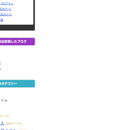
L)ログイン
Dを忘れたら
を忘れたら
作成
ぐ
ス
イドル
9テーマ)
芸人
(182テーマ)