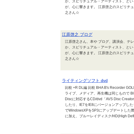
か、スピリチュアル・アーティスト、とい
が、心に響きます。 江原啓之のスピリチュ
之さん☆
江原啓之 ブログ
江原啓之さん、本や ブログ、講演会、テ
か、スピリチュアル・アーティスト、とい
が、心に響きます。 江原啓之のスピリチュ
之さん☆
ライティングソフト dvd
比較 +R DL編 比較 BHA B's Recor
ライブ、メディア、再生機は同じもので Blu-ray D
Discに対応するCD/dvd「AVS Disc C
したり、IE7をIE8にバージョンアップ
でWindowsXPをSP3にアップデートし
に加え、ブルーレイディスク/HD(High Defini