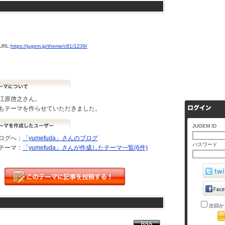
RL:
https://jugem.jp/theme/c81/1239/
江原啓之さん。
もテーマを作らせていただきました。
JUGEM ID
ログへ：
「yumefuda」さんのブログ
パスワード
テーマ：
「yumefuda」さんが作成したテーマ一覧(6件)
次回か