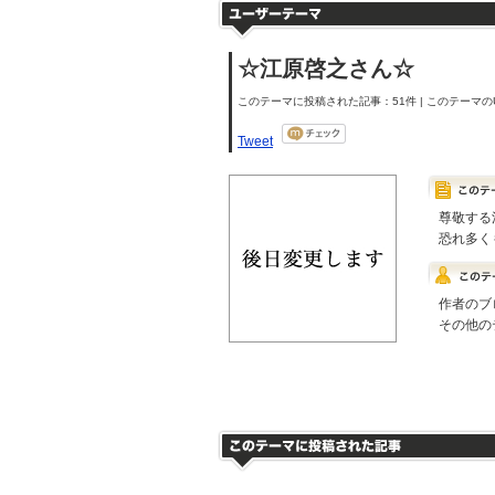
☆江原啓之さん☆
このテーマに投稿された記事：51件 | このテーマのU
Tweet
尊敬する
恐れ多く
作者のブ
その他の