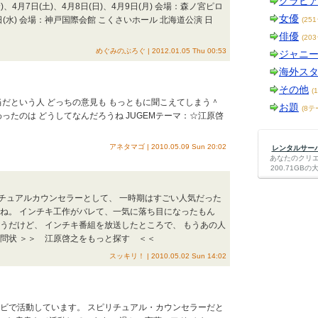
グラビ
)、4月7日(土)、4月8日(日)、4月9日(月) 会場：森ノ宮ピロ
女優
日(水) 会場：神戸国際会館 こくさいホール 北海道公演 日
(25
俳優
(20
めぐみのぶろぐ | 2012.01.05 Thu 00:53
ジャニ
海外ス
その他
(
当だという人 どっちの意見も もっともに聞こえてしまう＾
お題
(8テ
ったのは どうしてなんだろうね JUGEMテーマ：☆江原啓
アネタマゴ | 2010.05.09 Sun 20:02
レンタルサーバー
あなたのクリ
200.71G
リチュアルカウンセラーとして、 一時期はすごい人気だった
だね。 インチキ工作がバレて、一気に落ち目になったもん
うだけど、 インチキ番組を放送したところで、 もうあの人
問状 ＞＞ 江原啓之をもっと探す ＜＜
スッキリ！ | 2010.05.02 Sun 14:02
レビで活動しています。 スピリチュアル・カウンセラーだと