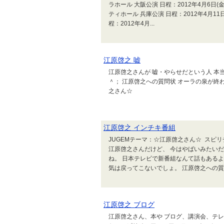
ラホール 大阪公演 日程：2012年4月6日(金
ティホール 兵庫公演 日程：2012年4月11
程：2012年4月...
江原啓之 嘘
江原啓之さんが 嘘・やらせだという人 本
＾； 江原啓之への質問状 オーラの泉が終わ
之さん☆
江原啓之 インチキ番組
JUGEMテーマ：☆江原啓之さん☆ スピ
江原啓之さんだけど、 今はやばいみたい
ね。 日本テレビで新番組なんて話もあるよ
気は戻ってこないでしょ。 江原啓之への質
江原啓之 ブログ
江原啓之さん、本や ブログ、講演会、テ