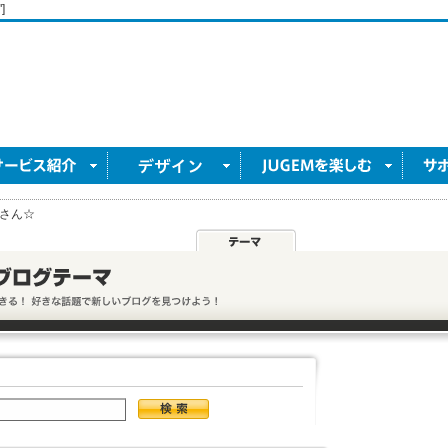
]
さん☆