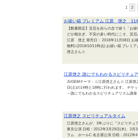
1
2
お祓い箱 プレミアム 江原 啓之 11
【数量限定】災厄を自らの念で祓う「お祓
どが相次ぎ、不安の多い時代にこそ、災厄
江原 啓之 発売日： 2018年11月08日 お
無料) (2018/10/11時点) お祓い箱 プレ
啓之さん☆
江原啓之 誰にでもわかるスピリチュアリ
JUGEMテーマ：☆江原啓之さん☆ 江原啓
日(土)の14時と18時に行われます。 
～誰にでもわかるスピリチュアリズム講座～
江原啓之 スピリチュアルタイム
江原啓之さんが、3年ぶりに『スピリチュ
東京公演 日程：2012年3月29日(木)、3月
ラム ホールC 名古屋公演 日程：2012年4