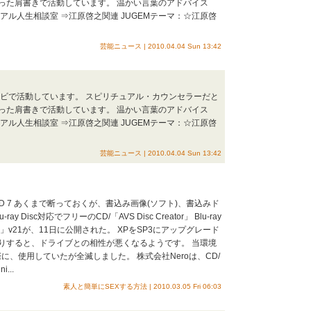
った肩書きで活動しています。 温かい言葉のアドバイス
アル人生相談室 ⇒江原啓之関連 JUGEMテーマ：☆江原啓
芸能ニュース | 2010.04.04 Sun 13:42
レビで活動しています。 スピリチュアル・カウンセラーだと
った肩書きで活動しています。 温かい言葉のアドバイス
アル人生相談室 ⇒江原啓之関連 JUGEMテーマ：☆江原啓
芸能ニュース | 2010.04.04 Sun 13:42
der GOLD 7 あくまで断っておくが、書込み画像(ソフト)、書込みド
isc対応でフリーのCD/「AVS Disc Creator」 Blu-ray
reator」v21が、11日に公開された。 XPをSP3にアップグレード
したりすると、ドライブとの相性が悪くなるようです。 当環境
た際に、使用していたが全滅しました。 株式会社Neroは、CD/
...
素人と簡単にSEXする方法 | 2010.03.05 Fri 06:03