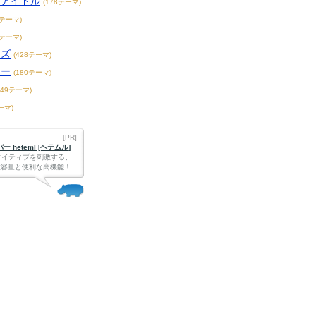
アアイドル
(178テーマ)
1テーマ)
3テーマ)
ーズ
(428テーマ)
ター
(180テーマ)
149テーマ)
ーマ)
[PR]
 heteml [ヘテムル]
エイティブを刺激する、
Bの大容量と便利な高機能！