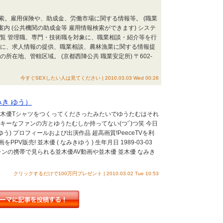
索。雇用保険や、助成金、労働市場に関する情報等。 (職業
案内 (公共機関の助成金等 雇用情報検索ができます) システ
一覧 管理職、専門・技術職を対象に、職業相談・紹介等を行
方に、求人情報の提供、職業相談、農林漁業に関する情報提
所在地、管轄区域。 (京都西陣公共 職業安定所) 〒602-
今すぐSEXしたい人は見てください | 2010.03.03 Wed 00:26
みき ゆう）
並木優Tシャツをつくってくださったみたいでゆうたむはそれ
ーなファンの方とゆうたむしか持ってない(つ'`)つ笑 今日
う) プロフィールおよび出演作品 超高画質!PeeceTVを利
販売! 並木優 ( なみきゆう ) 生年月日 1989-03-03
チャンの携帯で見られる並木優AV動画や並木優 並木優 なみき
クリックするだけで100万円プレゼント | 2010.03.02 Tue 10:53