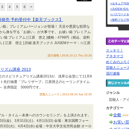
»セキュア(SS
3
4
5
6
>
»JUGEM I
»パスワード
/8発売 予約受付中【楽天ブックス】
»無料ブログ
い箱」プレミアムバージョンが登場！ 天災や悪質な犯罪な
から身を守る「お祓い」が大事です。 お祓い箱 プレミアム
祓い箱 プレミアム [ 江原 啓之 ]価格：4799円（税込、送料
ミアム [ 江原 啓之 ] 詳細 楽天ブックス JUGEMテーマ：☆江原
スッキリ！
流行速報 | 2018.10.11 Thu 20:34
アネタマゴ
めぐみのぶろ
芸能人ニュー
ズム講座 2013
流行速報
之のスピリチュアリズム講座2013が、浅草公会堂にて11月9
チケット先行抽選「プレリザーブ」江原啓之のヒーリングタイム
 全席指定 5000円です。
ジャンル
芸能人ニュース | 2013.08.24 Sat 16:35
芸能人・ア
カテゴリー
全般
アル・タイム～未来へのカウンセリング』を上演されます。
(49
30日(金)、3月31日(土)、4月1日(日) 会場：東京国際フォー
お笑い
月3日(火)、4月4日(水) 会場：中京大学文化市民会館 オーロ