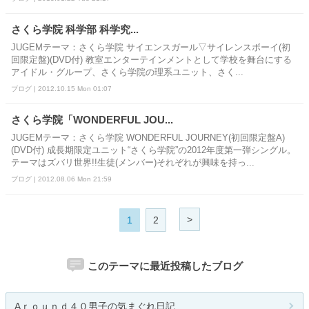
さくら学院 科学部 科学究...
JUGEMテーマ：さくら学院 サイエンスガール▽サイレンスボーイ(初
回限定盤)(DVD付) 教室エンターテインメントとして学校を舞台にする
アイドル・グループ、さくら学院の理系ユニット、さく...
ブログ | 2012.10.15 Mon 01:07
さくら学院「WONDERFUL JOU...
JUGEMテーマ：さくら学院 WONDERFUL JOURNEY(初回限定盤A)
(DVD付) 成長期限定ユニット“さくら学院”の2012年度第一弾シングル。
テーマはズバリ世界!!生徒(メンバー)それぞれが興味を持っ...
ブログ | 2012.08.06 Mon 21:59
>
1
2
このテーマに最近投稿したブログ
Aｒｏｕｎｄ４０男子の気まぐれ日記