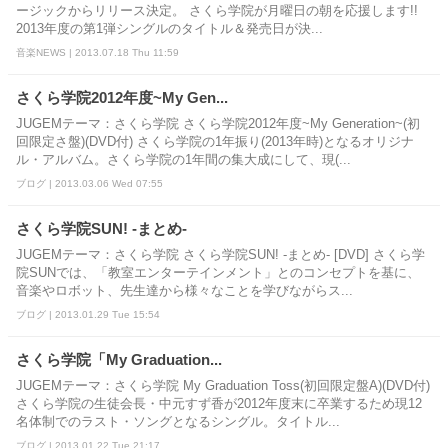
ージックからリリース決定。 さくら学院が月曜日の朝を応援します!!
2013年度の第1弾シングルのタイトル＆発売日が決...
音楽NEWS | 2013.07.18 Thu 11:59
さくら学院2012年度~My Gen...
JUGEMテーマ：さくら学院 さくら学院2012年度~My Generation~(初
回限定さ盤)(DVD付) さくら学院の1年振り(2013年時)となるオリジナ
ル・アルバム。さくら学院の1年間の集大成にして、現(...
ブログ | 2013.03.06 Wed 07:55
さくら学院SUN! -まとめ-
JUGEMテーマ：さくら学院 さくら学院SUN! -まとめ- [DVD] さくら学
院SUNでは、「教室エンターテインメント」とのコンセプトを基に、
音楽やロボット、先生達から様々なことを学びながらス...
ブログ | 2013.01.29 Tue 15:54
さくら学院「My Graduation...
JUGEMテーマ：さくら学院 My Graduation Toss(初回限定盤A)(DVD付)
さくら学院の生徒会長・中元すず香が2012年度末に卒業するため現12
名体制でのラスト・ソングとなるシングル。タイトル...
ブログ | 2013.01.22 Tue 21:17