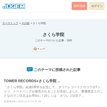
[pear_error: message="Success" code=0 mode=return level=notice
prefix="" info=""]
無料登録
ログイン
テーマトップ
その他
さくら学院
さくら学院
このテーマのついた記事：18件
このテーマに投稿された記事
TOWER RECORDS×さくら学院 ...
『さくら学院』結成5周年を記念して、タワーレコードとのコラボTシ
ャツ、トートバッグが発売されることが決定しました。数量限定とのこ
となのでご注文はお早めに！詳しくは「タワレコ注目ア...
音楽NEWS | 2015.11.27 Fri 01:38