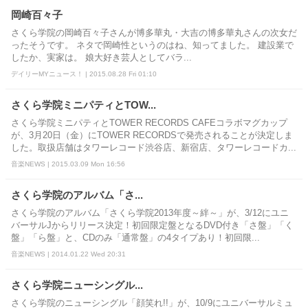
岡崎百々子
さくら学院の岡崎百々子さんが博多華丸・大吉の博多華丸さんの次女だ
ったそうです。 ネタで岡崎性というのはね、知ってました。 建設業で
したか、実家は。 娘大好き芸人としてバラ...
デイリーMYニュース！ | 2015.08.28 Fri 01:10
さくら学院ミニパティとTOW...
さくら学院ミニパティとTOWER RECORDS CAFEコラボマグカップ
が、3月20日（金）にTOWER RECORDSで発売されることが決定しま
した。取扱店舗はタワーレコード渋谷店、新宿店、タワーレコードカ...
音楽NEWS | 2015.03.09 Mon 16:56
さくら学院のアルバム「さ...
さくら学院のアルバム「さくら学院2013年度～絆～」が、3/12にユニ
バーサルJからリリース決定！初回限定盤となるDVD付き「さ盤」「く
盤」「ら盤」と、CDのみ「通常盤」の4タイプあり！初回限...
音楽NEWS | 2014.01.22 Wed 20:31
さくら学院ニューシングル...
さくら学院のニューシングル「顔笑れ!!」が、10/9にユニバーサルミュ