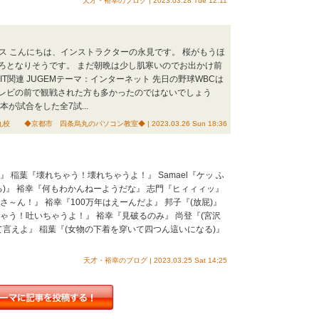
天才・裕幸のブログ | 2023.03.28 Tue 12:11
アクセス こんにちは、インストラクターの永見です。 桜がもうほ
ろとなりそうです。 まだ朝晩は少し肌寒いのでお出かけ前
T関連 JUGEMテーマ：インターネット 先日の野球WBCは
レビの前で観戦された方も多かったのではないでしょう
が試合をした全7試...
◆京都市 四条烏丸のパソコン教室◆ | 2023.03.26 Sun 18:36
 稲葉『壊れちゃう！壊れちゃうよ！』 Samael『ケッ ふ
る)』 裕幸『何もわかんねーようだな』 志門『ヒィィィッ』
～ん！』 裕幸『100万年はえーんだよ』 邦子『(放屁)』
ゃう！吐いちゃうよ！』 裕幸『見破るのみ』 尚登『(宮沢
て言えよ』 稲葉『(女物の下着を穿いて四つん這いになる)』
天才・裕幸のブログ | 2023.03.25 Sat 14:25