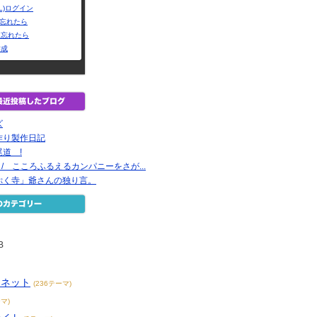
L)ログイン
Dを忘れたら
を忘れたら
作成
ズ
作り製作日記
道 !
録 / こころふるえるカンパニーをさが...
ぷく寺」爺さんの独り言。
B
ーネット
(236テーマ)
マ)