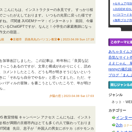
»セキュア(SS
»JUGEM I
アクセス こんにちは、インストラクターの永見です。 すっかり桜
»パスワード
でごったがえしております。 いつもの光景に戻った様です
»無料ブログ
。 IT関連 JUGEMテーマ：インターネット 前回、今爆
いるChatGPTですが、なんと！小学生の家庭教師になっ
の宿題...
◆京都市 四条烏丸のパソコン教室◆ | 2023.04.09 Sun 17:18
あちゃタイム
呑気なサイト
を加筆改訂しました。 この記事は、昨年秋に「良質な記
ええじゃん 尾
けっこうあるのですが、文章と構成がわかりにくく、読め
rennyの備忘
、コメントしたところ、どうも埒が明きそうにないという
ブログ「まん
きに「それなら自分でやるか」と思ってました。ただ、そ
ンバディルの冒険」を書こうとしていたころで、年が明け
..
ジャンル
夕陽の窓 | 2023.04.08 Sat 17:03
ネット・WE
カテゴリー
MOS 教室情報 キャンペーン アクセス こんにちは、インスト
インタ
ま桜が満開の京都市内はとても多くの人で賑わっておりま
2ch
(1テー
IT関連 先日、息子が「外国人の男女にポケカ（ポケモンカ