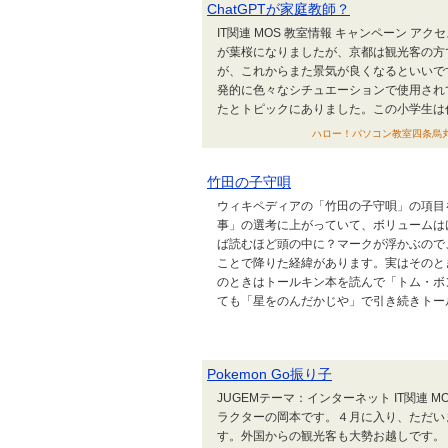
ChatGPTが家庭教師？
IT関連 MOS 教室情報 キャンペーン 
が葉桜になりましたが、京都は観光客の方
が、これからまた景気が良くなるといいですね
発的に色々なシチュエーションで使用されて
たとトピックにありました。この小学生は作文
ハロー！パソコン教室四条烏丸校 
竹田の子守唄
ウィキペディアの「竹田の子守唄」の項目
事」の選考に上がっていて、ボリュームは
ば読むほど頭の中に？マークが浮かぶので
ことで降りた経緯があります。実はそのと
のときはトールキン本を読んで「トム・ボ
ても「星をのんだかじや」で引き続きトール.
Pokemon Go振り子
JUGEMテーマ：インターネット IT関連 
ラクターの岡本です。４月に入り、ただい
す。外国からの観光客も大勢お越しです。 