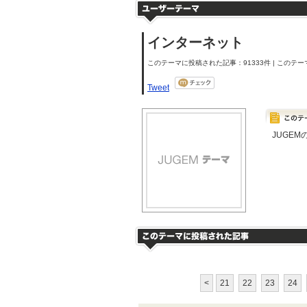
インターネット
このテーマに投稿された記事：91333件 | このテーマ
Tweet
JUGE
<
21
22
23
24