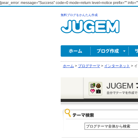
[pear_error: message="Success" code=0 mode=return level=notice prefix="" info=""
無料ブログをかんたん作成
ホーム
>
ブログテーマ
>
インターネット
>
イ