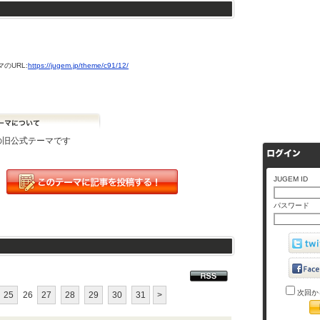
のURL:
https://jugem.jp/theme/c91/12/
Mの旧公式テーマです
JUGEM ID
パスワード
次回か
25
26
27
28
29
30
31
>