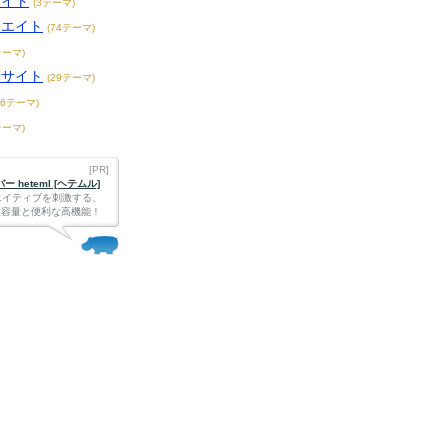
サイト
(3テーマ)
リエイト
(74テーマ)
テーマ)
メサイト
(29テーマ)
36テーマ)
テーマ)
[PR]
 heteml [ヘテムル]
エイティブを刺激する、
Bの大容量と便利な高機能！