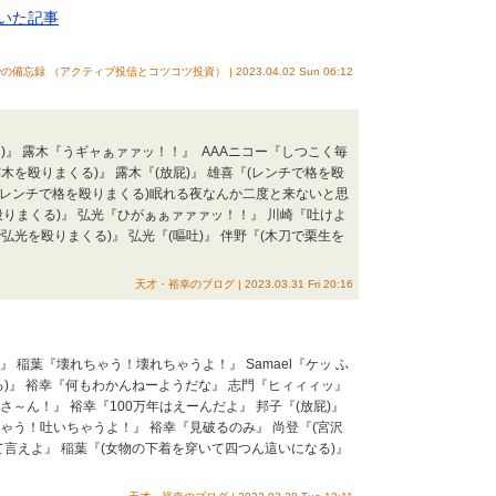
頂いた記事
nyの備忘録 （アクティブ投信とコツコツ投資） | 2023.04.02 Sun 06:12
)』 露木『うギャぁァァッ！！』 AAAニコー『しつこく毎
を殴りまくる)』 露木『(放屁)』 雄喜『(レンチで格を殴
『(レンチで格を殴りまくる)眠れる夜なんか二度と来ないと思
を殴りまくる)』 弘光『ひがぁぁァァァッ！！』 川崎『吐けよ
光を殴りまくる)』 弘光『(嘔吐)』 伴野『(木刀で栗生を
天才・裕幸のブログ | 2023.03.31 Fri 20:16
 稲葉『壊れちゃう！壊れちゃうよ！』 Samael『ケッ ふ
る)』 裕幸『何もわかんねーようだな』 志門『ヒィィィッ』
～ん！』 裕幸『100万年はえーんだよ』 邦子『(放屁)』
ゃう！吐いちゃうよ！』 裕幸『見破るのみ』 尚登『(宮沢
て言えよ』 稲葉『(女物の下着を穿いて四つん這いになる)』