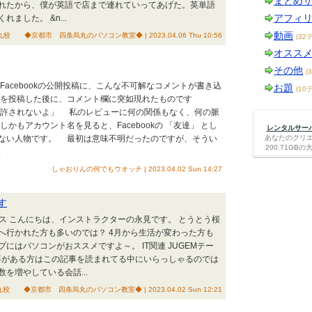
まとめ
れたから、僕が英語で店まで連れていってあげた。英単語
アフィ
ました。 &n...
動画
◆京都市 四条烏丸のパソコン教室◆ | 2023.04.06 Thu 10:56
(32
オスス
その他
(
cebookの公開投稿に、こんな不可解なコメントが書き込
お題
(10
を投稿した後に、コメント欄に突如現れたものです
許されないよ」 私のレビューに何の関係もなく、何の脈
かもアカウント名を見ると、Facebookの 「友達」 とし
レンタルサーバー
ない人物です。 最初は意味不明だったのですが、そうい
あなたのクリ
200.71G
.
しゃおりんの何でもウオッチ | 2023.04.02 Sun 14:27
す
アクセス こんにちは、インストラクターの永見です。 とうとう桜
へ行かれた方も多いのでは？ 4月から生活が変わった方も
はパソコンがおススメですよ～。 IT関連 JUGEMテー
れた事がある方はこの記事を読まれてる中にいらっしゃるのでは
を増やしている会話...
◆京都市 四条烏丸のパソコン教室◆ | 2023.04.02 Sun 12:21