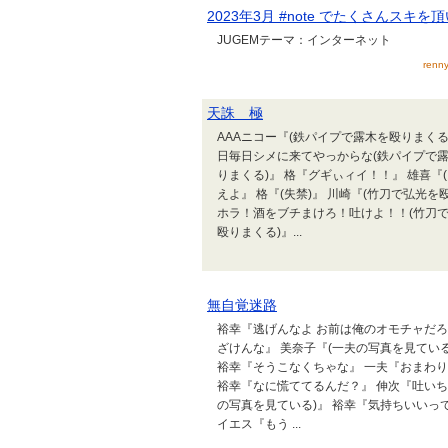
2023年3月 #note でたくさんスキを
JUGEMテーマ：インターネット
ren
天誅 極
AAAニコー『(鉄パイプで露木を殴りまくる
日毎日シメに来てやっからな(鉄パイプで露木
りまくる)』 格『グギぃィイ！！』 雄喜
えよ』 格『(失禁)』 川崎『(竹刀で弘光
ホラ！酒をブチまけろ！吐けよ！！(竹刀で弘
殴りまくる)』...
無自覚迷路
裕幸『逃げんなよ お前は俺のオモチャだろ』
ざけんな』 美奈子『(一夫の写真を見てい
裕幸『そうこなくちゃな』 一夫『おまわりさ
裕幸『なに慌ててるんだ？』 伸次『吐いち
の写真を見ている)』 裕幸『気持ちいいっ
イエス『もう ...