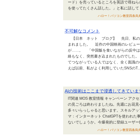
ード）を売っているところを英語で尋ねら
を使ってたくさん話した。」と私に話してくれ
ハロー！パソコン教室四条烏丸校 
不可解なコメント
【日本 ネット ブログ】 先日、私のFa
まれました。 近作の中国映画のレビュー
が……。 「中国飯を食いながらの反中は
絡もなく、突然書き込まれたものでした。 し
てつながっている人ではなく、全く面識の
えば以前、私がよく利用していたSNSのT..
AIの技術はここまで浸透してきていま
IT関連 MOS 教室情報 キャンペーン 
の見ごろは終わりましたね。先週にお花見
多々いらっしゃると思います。スキルアップに
マ：インターネット ChatGPTを使わ
ないでしょうか。今爆発的に登録ユーザー数
ハロー！パソコン教室四条烏丸校 