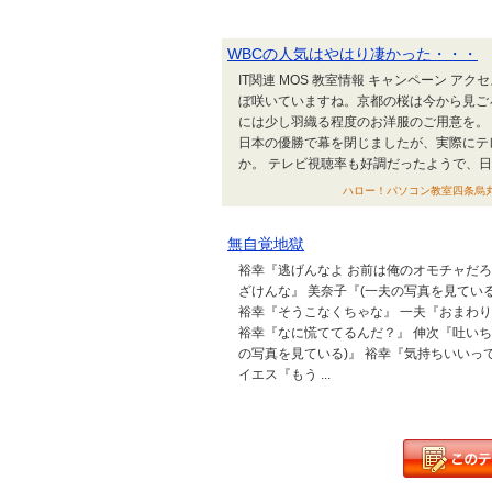
WBCの人気はやはり凄かった・・・
IT関連 MOS 教室情報 キャンペーン 
ぼ咲いていますね。京都の桜は今から見ご
には少し羽織る程度のお洋服のご用意を。 I
日本の優勝で幕を閉じましたが、実際にテ
か。 テレビ視聴率も好調だったようで、日本
ハロー！パソコン教室四条烏丸校 
無自覚地獄
裕幸『逃げんなよ お前は俺のオモチャだろ』
ざけんな』 美奈子『(一夫の写真を見てい
裕幸『そうこなくちゃな』 一夫『おまわりさ
裕幸『なに慌ててるんだ？』 伸次『吐いち
の写真を見ている)』 裕幸『気持ちいいっ
イエス『もう ...