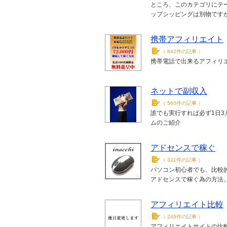
ところ、このカテゴリにテ
ップシッピングは別物ですがお許
携帯アフィリエイト
（
842件の記事
）
携帯電話で出来るアフィリ
ネットで副収入
（
560件の記事
）
誰でも実行すれば必ず1日3
ムのご紹介
アドセンスで稼ぐ
（
321件の記事
）
パソコン初心者でも、比較
アドセンスで稼ぐ為の方法
アフィリエイト比較
（
249件の記事
）
アフィリエイトサイトの比