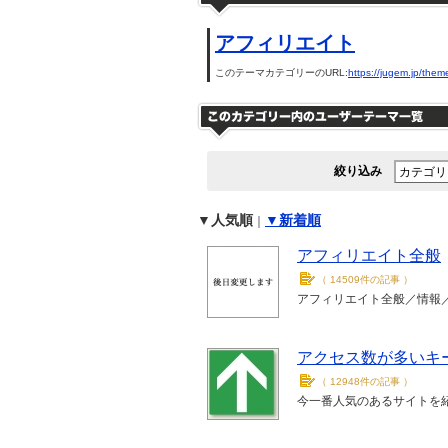
アフィリエイト
このテーマカテゴリーのURL:
https://jugem.jp/them
絞り込み
▼人気順
▼新着順
｜
アフィリエイト全般
（
14509件の記事
）
アフィリエイト全般／情報
アクセス数が多いキ
（
12948件の記事
）
今一番人気のあるサイトを