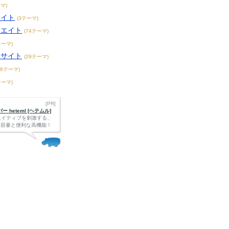
マ)
サイト
(3テーマ)
リエイト
(74テーマ)
テーマ)
メサイト
(29テーマ)
36テーマ)
テーマ)
[PR]
 heteml [ヘテムル]
エイティブを刺激する、
Bの大容量と便利な高機能！