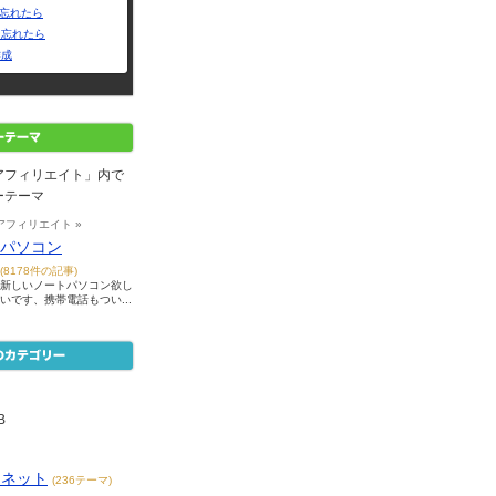
Dを忘れたら
を忘れたら
作成
アフィリエイト」内で
ーテーマ
 アフィリエイト »
パソコン
(8178件の記事)
新しいノートパソコン欲し
いです、携帯電話もつい...
B
ーネット
(236テーマ)