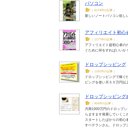
パソコン
（
8178件の記事
）
新しいノートパソコン欲し
アフィリエイト初心
（
1177件の記事
）
アフィリエイト超初心者の
ぐために何をすればいいか
ドロップシッピング
（
1162件の記事
）
ドロップシッピングで稼ぐ
ピングを使い月５０万円以
ドロップシッピング
（
904件の記事
）
月商1000万円のドロップ
らますます発展していくこ
スタートしたばかりの初心
すベテランさん、ドロップシ