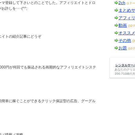
2ch
ーマ登録して下さいとのことでした。アフィリエイトとドロ
(1テー
しを･･･(^^;
まとめ
アフィ
動画
(32
オスス
エイトの紹介記事にどうぞ
その他
(
お題
(10
レンタルサーバー
,000円が何回でも振込される画期的なアフィリエイトシステ
あなたのクリ
200.71G
的簡単に稼ぐことができるクリック保証型の広告、グーグル
。
較／情報／攻略