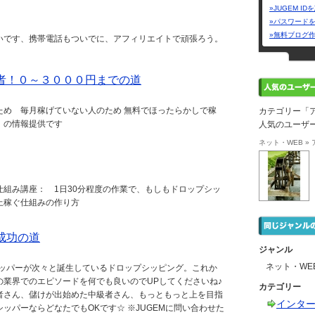
»JUGEM I
»パスワード
»無料ブログ
いです、携帯電話もついでに、アフィリエイトで頑張ろう。
者！０～３０００円までの道
ため 毎月稼げていない人のため 無料でほったらかしで稼
カテゴリー「
！の情報提供です
人気のユーザ
ネット・WEB »
仕組み講座： 1日30分程度の作業で、もしもドロップシッ
上稼ぐ仕組みの作り方
成功の道
ジャンル
ネット・WE
シッパーが次々と誕生しているドロップシッピング。これか
の業界でのエピソードを何でも良いのでUPしてくださいね♪
カテゴリー
者さん、儲けが出始めた中級者さん、もっともっと上を目指
インタ
ッパーならどなたでもOKです☆ ※JUGEMに問い合わせた