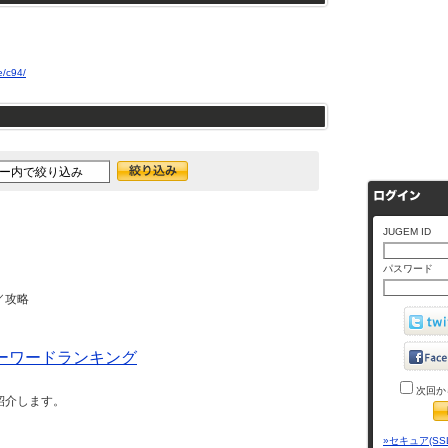
e/c94/
JUGEM ID
パスワード
／攻略
ーワードランキング
次回か
紹介します。
»セキュア(SS