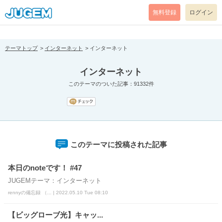
[pear_error: message="Success" code=0 mode=return level=notice
prefix="" info=""]
無料登録
ログイン
テーマトップ
インターネット
インターネット
インターネット
このテーマのついた記事：91332件
このテーマに投稿された記事
本日のnoteです！ #47
JUGEMテーマ：インターネット
rennyの備忘録 （... | 2022.05.10 Tue 08:10
【ビッグローブ光】キャッ...