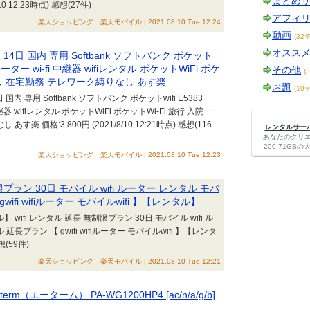
まとめ
10 12:23時点) 感想(27件)
アフィ
楽天ショッピング 楽天モバイル | 2021.08.10 Tue 12:24
動画
(32
オスス
14日 国内 専用 Softbank ソフトバンク ポケット
ifi ルーター wi-fi 中継器 wifiレンタル ポケットWiFi ポケ
その他
(
越し 在宅勤務 テレワーク縛りなし あす楽
お題
(10
国内 専用 Softbank ソフトバンク ポケットwifi E5383
i 中継器 wifiレンタル ポケットWiFi ポケットWi-Fi 旅行 入院 一
 価格:3,800円 (2021/8/10 12:21時点) 感想(116
レンタルサーバー
あなたのクリ
200.71G
楽天ショッピング 楽天モバイル | 2021.08.10 Tue 12:23
限プラン 30日 モバイル wifi ルーター レンタル モバ
fi wifiルーター モバイルwifi 】【レンタル】
ifi レンタル 延長 無制限プラン 30日 モバイル wifi ル
プラン 【 gwifi wifiルーター モバイルwifi 】【レンタ
想(59件)
楽天ショッピング 楽天モバイル | 2021.08.10 Tue 12:21
m（エーターム） PA-WG1200HP4 [ac/n/a/g/b]