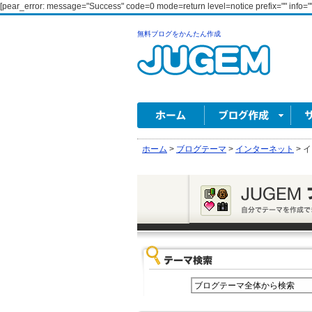
[pear_error: message="Success" code=0 mode=return level=notice prefix="" info=""
無料ブログをかんたん作成
ホーム
>
ブログテーマ
>
インターネット
>
イ