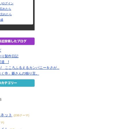
L)ログイン
Dを忘れたら
を忘れたら
作成
ズ
作り製作日記
道 !
録 / こころふるえるカンパニーをさが...
ぷく寺」爺さんの独り言。
B
ーネット
(236テーマ)
マ)