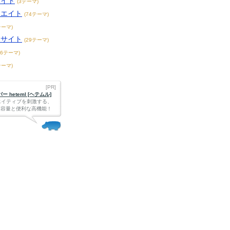
サイト
(3テーマ)
リエイト
(74テーマ)
テーマ)
メサイト
(29テーマ)
36テーマ)
テーマ)
[PR]
 heteml [ヘテムル]
エイティブを刺激する、
Bの大容量と便利な高機能！