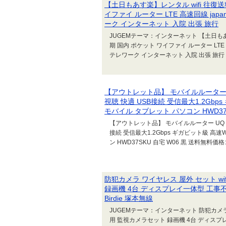
【土日もあす楽】レンタル wifi 往復送料
イファイ ルーター LTE 高速回線 japan re
ーク インターネット 入院 出張 旅行
JUGEMテーマ：インターネット 【土日もあす楽
期 国内 ポケット ワイファイ ルーター LTE 高速回線
テレワーク インターネット 入院 出張 旅行 U3価格
【アウトレット品】 モバイルルーター UQ 
視聴 快適 USB接続 受信最大1.2Gbps
モバイル タブレット パソコン HWD37S
【アウトレット品】 モバイルルーター UQ WiM
接続 受信最大1.2Gbps ギガビット級 高速W
ン HWD37SKU 自宅 W06 黒 送料無料価格:4,7
防犯カメラ ワイヤレス 屋外 セット w
録画機 4台 ディスプレイ一体型 工事不要
Birdie 塚本無線
JUGEMテーマ：インターネット 防犯カメラ 
用 監視カメラセット 録画機 4台 ディスプレイ