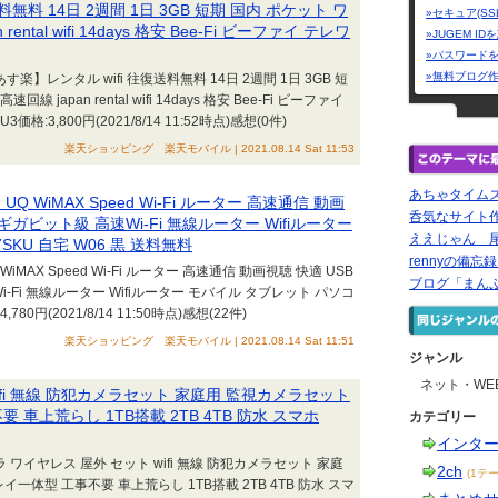
無料 14日 2週間 1日 3GB 短期 国内 ポケット ワ
»セキュア(SS
ntal wifi 14days 格安 Bee-Fi ビーファイ テレワ
»JUGEM I
»パスワード
»無料ブログ
】レンタル wifi 往復送料無料 14日 2週間 1日 3GB 短
 japan rental wifi 14days 格安 Bee-Fi ビーファイ
:3,800円(2021/8/14 11:52時点)感想(0件)
楽天ショッピング 楽天モバイル | 2021.08.14 Sat 11:53
あちゃタイム
WiMAX Speed Wi-Fi ルーター 高速通信 動画
呑気なサイト
 ギガビット級 高速Wi-Fi 無線ルーター Wifiルーター
ええじゃん 尾
KU 自宅 W06 黒 送料無料
rennyの備忘
AX Speed Wi-Fi ルーター 高速通信 動画視聴 快適 USB
ブログ「まん
i-Fi 無線ルーター Wifiルーター モバイル タブレット パソコ
80円(2021/8/14 11:50時点)感想(22件)
楽天ショッピング 楽天モバイル | 2021.08.14 Sat 11:51
ジャンル
ネット・WE
ifi 無線 防犯カメラセット 家庭用 監視カメラセット
 車上荒らし 1TB搭載 2TB 4TB 防水 スマホ
カテゴリー
インタ
ワイヤレス 屋外 セット wifi 無線 防犯カメラセット 家庭
2ch
(1テー
一体型 工事不要 車上荒らし 1TB搭載 2TB 4TB 防水 スマ