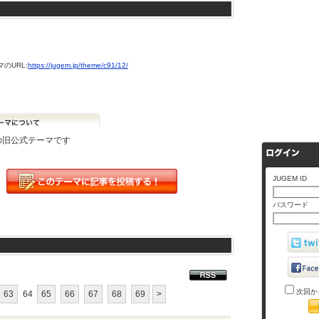
のURL:
https://jugem.jp/theme/c91/12/
Mの旧公式テーマです
JUGEM ID
パスワード
次回か
63
64
65
66
67
68
69
>