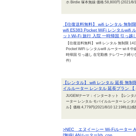
ホ Birdie 塚本無線 価格:58,800円 (2021/8/
【往復送料無料】 wifi レンタル 無制限 
wifi E5383 Pocket WiFi レンタルw
ットWi-Fi 旅行 入院 一時帰国 引っ
【往復送料無料】 wifi レンタル 無制限 14日 
Pocket WiFi レンタルwifi ルーター wi-f
時帰国 引っ越し 在宅勤務 テレワーク縛りなし あす楽
件)
【レンタル】 wifi レンタル 延長 無制
イルルーター レンタル 延長プラン 【 gwi
JUGEMテーマ：インターネット 【レンタル】 w
ーター レンタル モバイルルーター レンタル 延長
ル】価格:4,779円(2021/8/10 12:19時点)感
>NEC エヌイーシー Wi-Fiルーター Ater
[無線LANルーター]rb_cpn