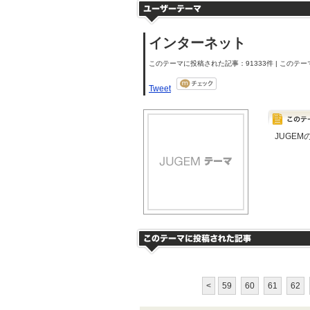
インターネット
このテーマに投稿された記事：91333件 | このテーマ
Tweet
JUGE
<
59
60
61
62