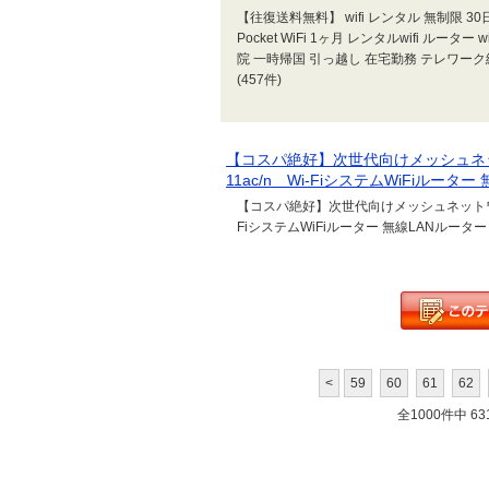
【往復送料無料】 wifi レンタル 無制限 30日 
Pocket WiFi 1ヶ月 レンタルwifi ルーター 
院 一時帰国 引っ越し 在宅勤務 テレワーク縛りなし
(457件)
【コスパ絶好】次世代向けメッシュネットワ
11ac/n Wi-FiシステムWiFiルータ
【コスパ絶好】次世代向けメッシュネットワークシス
FiシステムWiFiルーター 無線LANルーター 2ユニ
<
59
60
61
62
全1000件中 631